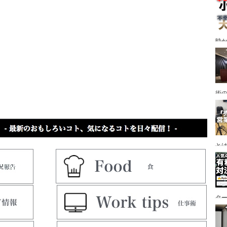
時
術
と
タ
な