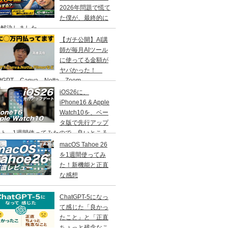
2026年問題で慌て
た僕が、最終的に
う解決しました
【ガチ公開】AI講
師が毎月AIツール
に使ってる金額が
ヤバかった！
atGPT、Canva、Notta、Zoom、
MORA…などなど
iOS26に、
iPhone16 & Apple
Watch10を、ベー
タ版で先行アップ
ート。1週間使ってみたので、良いところ
いところ、その感想をお伝えします。
macOS Tahoe 26
を1週間使ってみ
た！新機能と正直
な感想
ChatGPT-5になっ
て感じた「良かっ
たこと」と「正直
ちょっと残念なこ