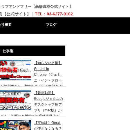
会社ラブアンドフリー【高橋真樹公式サイト】
樹【公式サイト】｜
TEL：03-6277-0102
会社概要
ブログ
・仕事術
【知らないと損】
Gemini in
Chrome（ジェミ
ニ・イン・クロー
が便利すぎた・検索しながらAI相談でき
代になりました。AI初心者の社長向け
【緊急動画】
Googleジェミニの
デスクトップ用ア
プリ（mac版）が
すぎる！画面共有機能で作業効率爆上が
！
【実体験】Gmail
が使えなくなる？