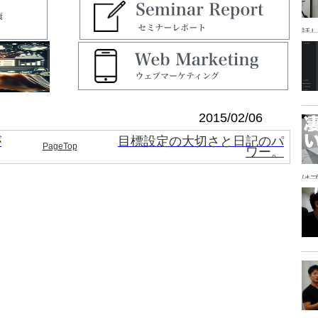
話
研
2015/02/06
が
目標設定の大切さと日記のパ
PageTop
ワー。
は