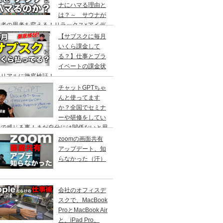
ナにハマる理由と
は？～ サウナが
営者の思考を変える！リラックス×アイデ
創出の最強ツール ～
【サブスクに毎月
いくら課金して
る？】仕事とプラ
イベートの課金状
をリアルに徹底検証！
チャットGPTちゃ
んと使ってます
か？全国でセミナ
ーや研修をしてい
中で感じる事！まだ自分には関係ないと思
ていませんか？
zoomの画面共有
アップデート、知
らなかった（汗）
会社のオフィスデ
スクで、MacBook
ProとMacBook Air
と、iPad Pro、