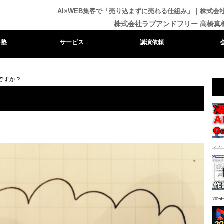
AI×WEB集客で「売り込まずに売れる仕組み」｜株式
株式会社ラブアンドフリー 高橋真
e塾
サービス
講演依頼
ですか？
ム）
る時
凄
り