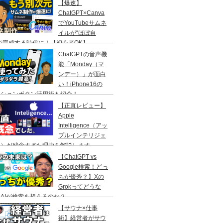
【爆速】
ChatGPT×Canva
でYouTubeサムネ
イルが“ほぼ自
で完成する時代に！【初心者OK】
ChatGPTの音声機
能「Monday（マ
ンデー）」が面白
い！iPhone16の
クションボタン活用術も紹介！
【正直レビュー】
Apple
Intelligence（アッ
プルインテリジェ
ス）が残念すぎた理由を解説します
【ChatGPT vs
Google検索！どっ
ちが優秀？】Xの
Grokってどうな
AIが検索を超えるのか？
【サウナ×仕事
術】経営者がサウ