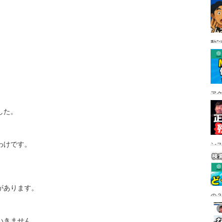
。
動”
、
ア
した。
わけです。
ン
があります。
の？
いきません。