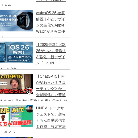
」まとめ
watchOS 26 徹底
解説｜AIとデザイ
ンの進化でApple
Watchがさらに便
に！
【2025最新】iOS
26がついに登場！
AI強化・新デザイ
ン「Liquid
ass」の全貌
【ChatGPT5】何
が変わった？？コ
ーティングとか、
全然関係ない普通
人たちから見た時に変化した事を分かりや
く解説！
LINE AI トークサ
ジェストで、超ら
くちん自動返信文
を作成！設定方法
説 ライン