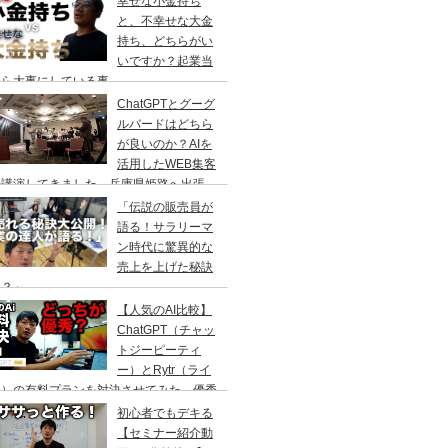
幸せな小金持ち
と、不幸せな大金
持ち、どちらがい
いですか？起業当
から大事にしている事
ChatGPTとグーグ
ルバードはどちら
が良いのか？AIを
活用したWEB集客
の講演してきました。兵庫県姫路へ出張
「伝説の販売員が
語る！サラリーマ
ン時代に驚異的な
売上を上げた秘訣
は？」
【人気のAI比較】
ChatGPT（チャッ
トジーピーティ
ー）とRytr（ライ
ー）の有料プランを対決させてみた。優秀
のはどっちなのか？
初心者でもデキる
【セミナー紹介動