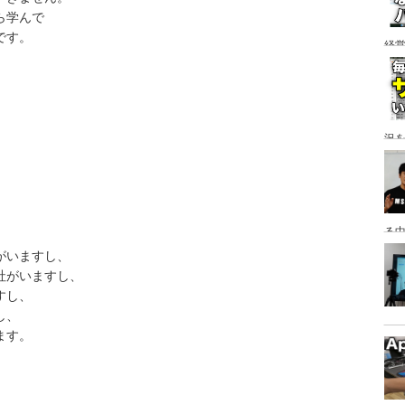
ら学んで
です。
経
ア
。
況
る
っ
がいますし、
社がいますし、
すし、
し、
ます。