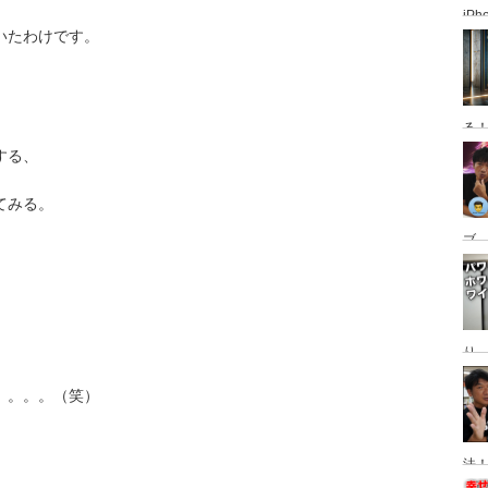
iP
いたわけです。
使っ
普
る
する、
てみる。
ブ、
グ
動
り
Ma
。。。。（笑）
替
法！