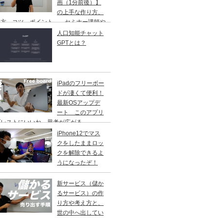
画（1分前後）】
の上手な作り方、
し方、コツ、ポイント、 セミナー講師や
修講師の方ご参考に
人口知能チャット
GPTとは？
iPadのフリーボー
ドが凄くて便利！
最新OSアップデ
ート このアプリ
ブレストにいいね。思考が広がる。
iPhone12でマス
クをしたままロッ
クを解除できるよ
うになったぞ！
新サービス（儲か
るサービス）の作
り方や考え方と、
世の中へ出してい