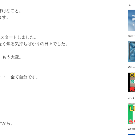
と
ぽけなこと。
ます。
らスタートしました。
利
なく焦る気持ちばかりの日々でした。
、もう大変。
Gl
・・ 全て自分です。
の
す
すから。
解