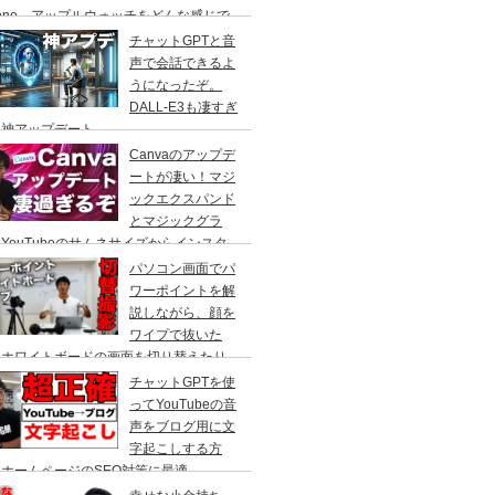
hone、アップルウォッチをどんな感じで
て仕事をしているのかをご紹介！Macで
チャットGPTと音
段使っているアプリも
声で会話できるよ
うになったぞ。
DALL-E3も凄すぎ
！神アップデート
Canvaのアップデ
ートが凄い！マジ
ックエクスパンド
とマジックグラ
YouTubeのサムネサイズからインスタ
ラムの正方形へ、人物を自動で切り抜いて
パソコン画面でパ
かす事ができる、やり方を解説。
ワーポイントを解
説しながら、顔を
ワイプで抜いた
、ホワイトボードの画面を切り替えたり
cBook Pro×スイッチャーで自由自在に切
チャットGPTを使
撮影！
ってYouTubeの音
声をブログ用に文
字起こしする方
ホームページのSEO対策に最適