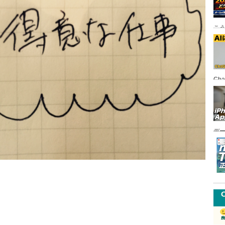
こ
Ch
FI
デ
悪