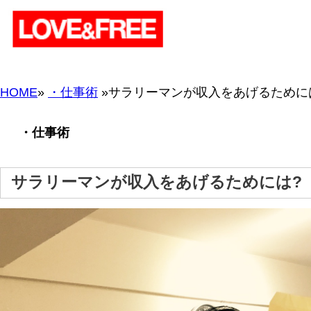
HOME
»
・仕事術
»サラリーマンが収入をあげるためには?
・仕事術
サラリーマンが収入をあげるためには?