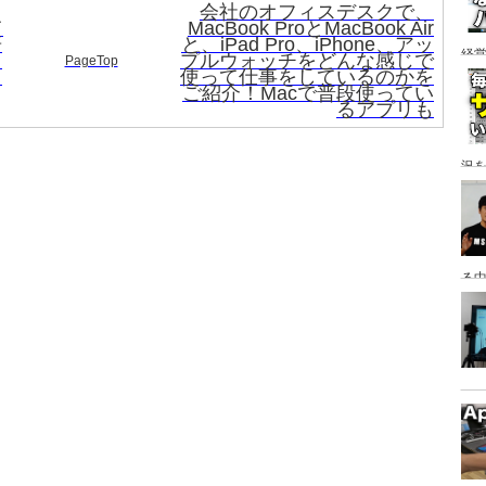
会社のオフィスデスクで、
て
MacBook ProとMacBook Air
研
と、iPad Pro、iPhone、アッ
経
！
プルウォッチをどんな感じで
PageTop
っ
使って仕事をしているのかを
ア
ご紹介！Macで普段使ってい
るアプリも
況
る
っ