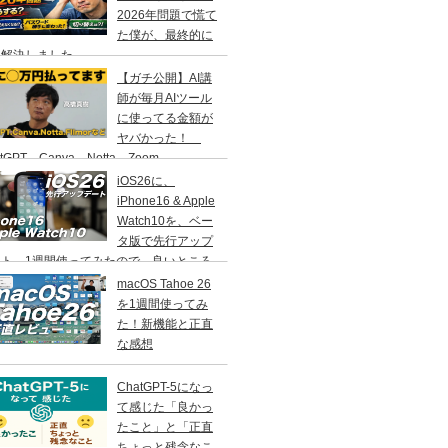
2026年問題で慌て
た僕が、最終的に
う解決しました
【ガチ公開】AI講
師が毎月AIツール
に使ってる金額が
ヤバかった！
atGPT、Canva、Notta、Zoom、
MORA…などなど
iOS26に、
iPhone16 & Apple
Watch10を、ベー
タ版で先行アップ
ート。1週間使ってみたので、良いところ
いところ、その感想をお伝えします。
macOS Tahoe 26
を1週間使ってみ
た！新機能と正直
な感想
ChatGPT-5になっ
て感じた「良かっ
たこと」と「正直
ちょっと残念なこ