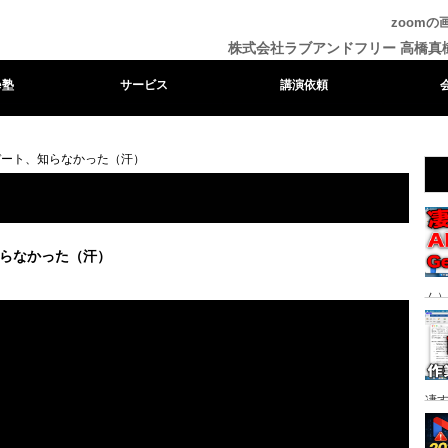
zoom
株式会社ラブアンドフリー 高橋真
e塾
サービス
講演依頼
デート、知らなかった（汗）
知らなかった（汗）
ム）
る時
凄
り