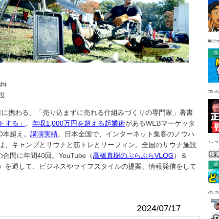
動”
hi
ア
役
事業に携わる、「売り込まずに売れる仕組みづくりの専門家」著書
トする」
、
年収1,000万円を超える起業術
があるWEBマーケッタ
0本超え。
講演実績
。日本全国で、インターネット集客のノウハ
ン
は、キャンプとサウナと筋トレとサーフィン。全国のサウナ施設
間に年間40回。YouTube（
高橋真樹のぷらぷらVLOG
）＆
）を通して、ビジネスやライフスタイルの提案、情報発信をして
の？
2024/07/17