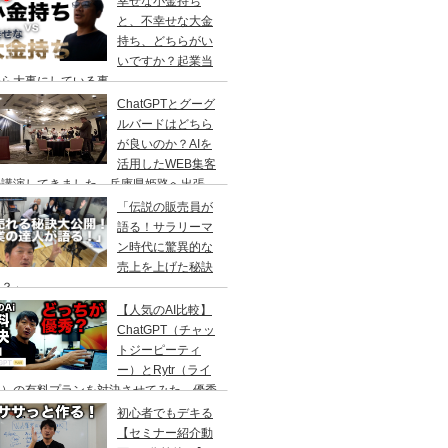
幸せな小金持ち
と、不幸せな大金
持ち、どちらがい
いですか？起業当
から大事にしている事
ChatGPTとグーグ
ルバードはどちら
が良いのか？AIを
活用したWEB集客
の講演してきました。兵庫県姫路へ出張
「伝説の販売員が
語る！サラリーマ
ン時代に驚異的な
売上を上げた秘訣
は？」
【人気のAI比較】
ChatGPT（チャッ
トジーピーティ
ー）とRytr（ライ
ー）の有料プランを対決させてみた。優秀
のはどっちなのか？
初心者でもデキる
【セミナー紹介動