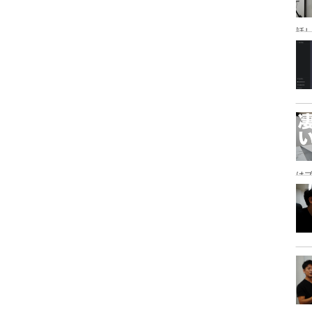
話
研
は