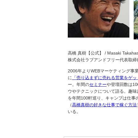
高橋 真樹【公式】 / Masaki Takahas
株式会社ラブアンドフリー代表取締
2006年よりWEBマーケティング
に
「売り込まずに売れる営業をゲッ
ー。年間の
セミナー
や登壇回数は10
ウやテクニックについて語る。趣味
を年間100軒巡り、キャンプは仕事の合
（
高橋真樹の好きな仕事で稼ぐ方法
いる。