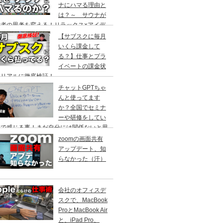
ナにハマる理由と
は？～ サウナが
営者の思考を変える！リラックス×アイデ
創出の最強ツール ～
【サブスクに毎月
いくら課金して
る？】仕事とプラ
イベートの課金状
をリアルに徹底検証！
チャットGPTちゃ
んと使ってます
か？全国でセミナ
ーや研修をしてい
中で感じる事！まだ自分には関係ないと思
ていませんか？
zoomの画面共有
アップデート、知
らなかった（汗）
会社のオフィスデ
スクで、MacBook
ProとMacBook Air
と、iPad Pro、