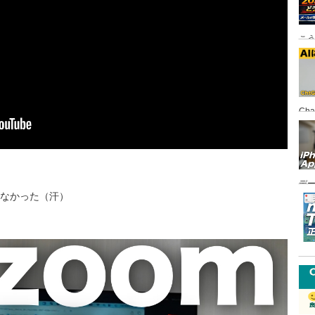
こ
Ch
FI
デ
らなかった（汗）
悪