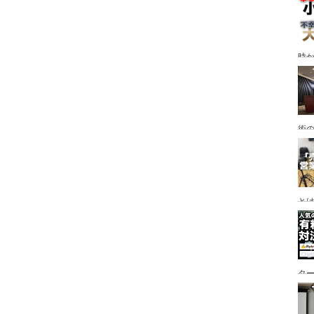
時
術
と
タ
な