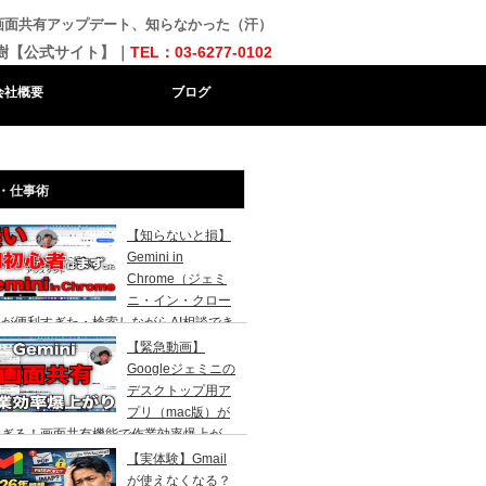
の画面共有アップデート、知らなかった（汗）
樹【公式サイト】｜
TEL：03-6277-0102
会社概要
ブログ
・仕事術
【知らないと損】
Gemini in
Chrome（ジェミ
ニ・イン・クロー
が便利すぎた・検索しながらAI相談でき
代になりました。AI初心者の社長向け
【緊急動画】
Googleジェミニの
デスクトップ用ア
プリ（mac版）が
すぎる！画面共有機能で作業効率爆上が
！
【実体験】Gmail
が使えなくなる？