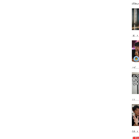
iP
使っ
普
る
ブ、
グ
動
り
Ma
替
法！