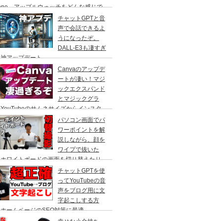
hone、アップルウォッチをどんな感じで
て仕事をしているのかをご紹介！Macで
チャットGPTと音
段使っているアプリも
声で会話できるよ
うになったぞ。
DALL-E3も凄すぎ
！神アップデート
Canvaのアップデ
ートが凄い！マジ
ックエクスパンド
とマジックグラ
YouTubeのサムネサイズからインスタ
ラムの正方形へ、人物を自動で切り抜いて
パソコン画面でパ
かす事ができる、やり方を解説。
ワーポイントを解
説しながら、顔を
ワイプで抜いた
、ホワイトボードの画面を切り替えたり
cBook Pro×スイッチャーで自由自在に切
チャットGPTを使
撮影！
ってYouTubeの音
声をブログ用に文
字起こしする方
ホームページのSEO対策に最適