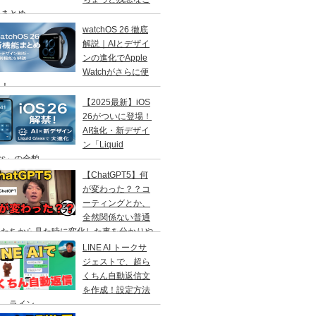
」まとめ
watchOS 26 徹底
解説｜AIとデザイ
ンの進化でApple
Watchがさらに便
に！
【2025最新】iOS
26がついに登場！
AI強化・新デザイ
ン「Liquid
ass」の全貌
【ChatGPT5】何
が変わった？？コ
ーティングとか、
全然関係ない普通
人たちから見た時に変化した事を分かりや
く解説！
LINE AI トークサ
ジェストで、超ら
くちん自動返信文
を作成！設定方法
説 ライン