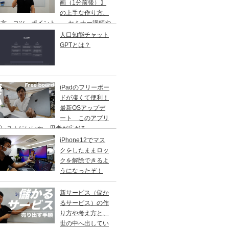
画（1分前後）】
の上手な作り方、
し方、コツ、ポイント、 セミナー講師や
修講師の方ご参考に
人口知能チャット
GPTとは？
iPadのフリーボー
ドが凄くて便利！
最新OSアップデ
ート このアプリ
ブレストにいいね。思考が広がる。
iPhone12でマス
クをしたままロッ
クを解除できるよ
うになったぞ！
新サービス（儲か
るサービス）の作
り方や考え方と、
世の中へ出してい