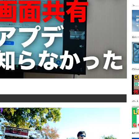
と
利
Gl
の
す
解