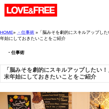
HOME
»
・仕事術
»「脳みそを劇的にスキルアップしたい！」 ビジネスマンが
年始にしておきたいことをご紹介
・仕事術
「脳みそを劇的にスキルアップしたい！」 ビジネスマン
末年始にしておきたいことをご紹介