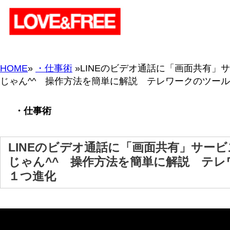
HOME
»
・仕事術
»LINEのビデオ通話に「画面共有」サービスが追加！これ超
じゃん^^ 操作方法を簡単に解説 テレワークのツールがまた１つ進化
・仕事術
LINEのビデオ通話に「画面共有」サービスが追加！これ超
じゃん^^ 操作方法を簡単に解説 テレワークのツールが
１つ進化