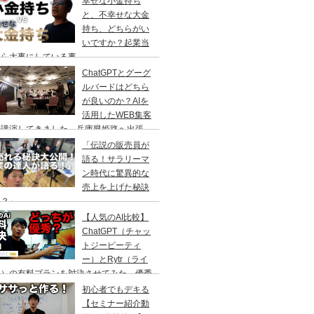
幸せな小金持ち
と、不幸せな大金
持ち、どちらがい
いですか？起業当
から大事にしている事
ChatGPTとグーグ
ルバードはどちら
が良いのか？AIを
活用したWEB集客
の講演してきました。兵庫県姫路へ出張
「伝説の販売員が
語る！サラリーマ
ン時代に驚異的な
売上を上げた秘訣
は？」
【人気のAI比較】
ChatGPT（チャッ
トジーピーティ
ー）とRytr（ライ
ー）の有料プランを対決させてみた。優秀
のはどっちなのか？
初心者でもデキる
【セミナー紹介動