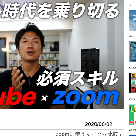
と
利
Gl
の
す
2020/06/02
解
zoomに使うマイクを比較 /