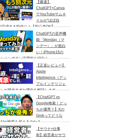
【爆速】
ChatGPT×Canva
でYouTubeサムネ
イルが“ほぼ自
で完成する時代に！【初心者OK】
ChatGPTの音声機
能「Monday（マ
ンデー）」が面白
い！iPhone16の
クションボタン活用術も紹介！
【正直レビュー】
Apple
Intelligence（アッ
プルインテリジェ
ス）が残念すぎた理由を解説します
【ChatGPT vs
Google検索！どっ
ちが優秀？】Xの
Grokってどうな
AIが検索を超えるのか？
【サウナ×仕事
術】経営者がサウ