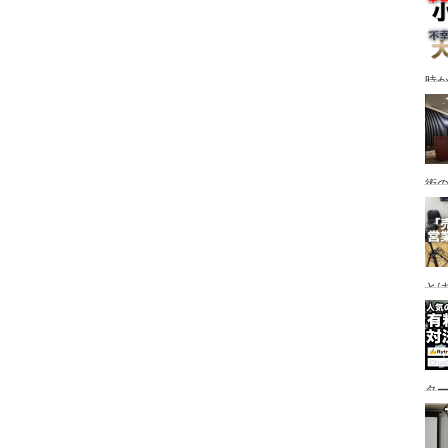
時
術
と
タ
な