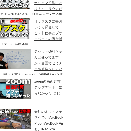
ナにハマる理由と
は？～ サウナが
営者の思考を変える！リラックス×アイデ
創出の最強ツール ～
【サブスクに毎月
いくら課金して
る？】仕事とプラ
イベートの課金状
をリアルに徹底検証！
チャットGPTちゃ
んと使ってます
か？全国でセミナ
ーや研修をしてい
中で感じる事！まだ自分には関係ないと思
ていませんか？
zoomの画面共有
アップデート、知
らなかった（汗）
会社のオフィスデ
スクで、MacBook
ProとMacBook Air
と、iPad Pro、