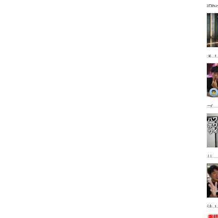
iP
使っ
普
る
ブ、
グ
動
り
Ma
替
法！