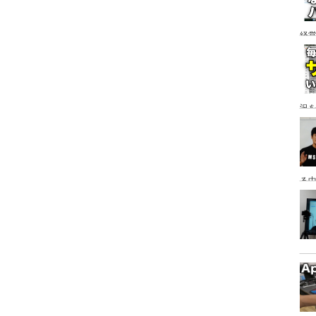
経
ア
況
る
っ