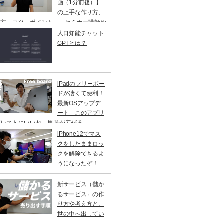
画（1分前後）】
の上手な作り方、
し方、コツ、ポイント、 セミナー講師や
修講師の方ご参考に
人口知能チャット
GPTとは？
iPadのフリーボー
ドが凄くて便利！
最新OSアップデ
ート このアプリ
ブレストにいいね。思考が広がる。
iPhone12でマス
クをしたままロッ
クを解除できるよ
うになったぞ！
新サービス（儲か
るサービス）の作
り方や考え方と、
世の中へ出してい