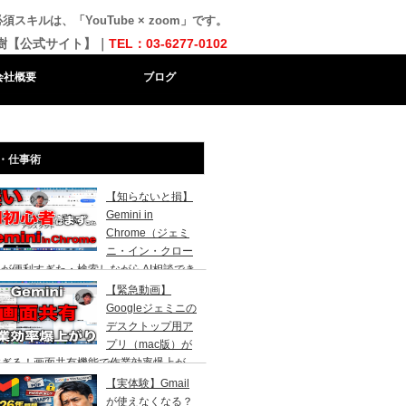
キルは、「YouTube × zoom」です。
樹【公式サイト】｜
TEL：03-6277-0102
会社概要
ブログ
・仕事術
【知らないと損】
Gemini in
Chrome（ジェミ
ニ・イン・クロー
が便利すぎた・検索しながらAI相談でき
代になりました。AI初心者の社長向け
【緊急動画】
Googleジェミニの
デスクトップ用ア
プリ（mac版）が
すぎる！画面共有機能で作業効率爆上が
！
【実体験】Gmail
が使えなくなる？