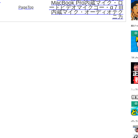
っ
MacBook Pro内蔵マイク・ロ
ードビデオマイクゴー・α７III
PageTop
内蔵マイク・オーディオテク
ニカ
動”
ア
ン
の？