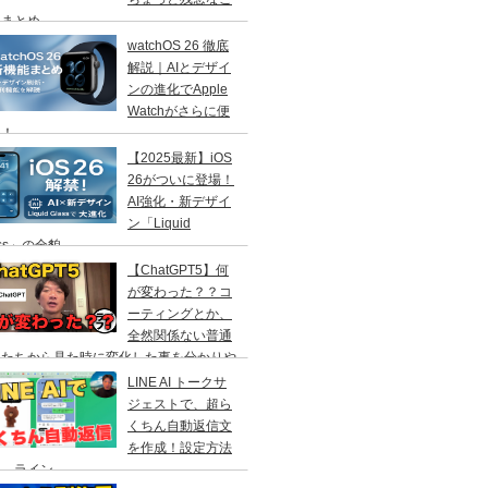
」まとめ
watchOS 26 徹底
解説｜AIとデザイ
ンの進化でApple
Watchがさらに便
に！
【2025最新】iOS
26がついに登場！
AI強化・新デザイ
ン「Liquid
ass」の全貌
【ChatGPT5】何
が変わった？？コ
ーティングとか、
全然関係ない普通
人たちから見た時に変化した事を分かりや
く解説！
LINE AI トークサ
ジェストで、超ら
くちん自動返信文
を作成！設定方法
説 ライン