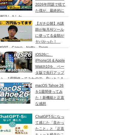
2026年問題で慌て
た僕が、最終的に
う解決しました
【ガチ公開】AI講
師が毎月AIツール
に使ってる金額が
ヤバかった！
atGPT、Canva、Notta、Zoom、
MORA…などなど
iOS26に、
iPhone16 & Apple
Watch10を、ベー
タ版で先行アップ
ート。1週間使ってみたので、良いところ
いところ、その感想をお伝えします。
macOS Tahoe 26
を1週間使ってみ
た！新機能と正直
な感想
ChatGPT-5になっ
て感じた「良かっ
たこと」と「正直
ちょっと残念なこ