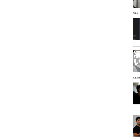
話
研
は