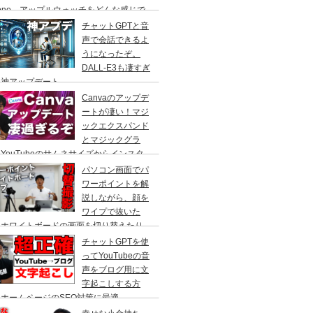
hone、アップルウォッチをどんな感じで
て仕事をしているのかをご紹介！Macで
チャットGPTと音
段使っているアプリも
声で会話できるよ
うになったぞ。
DALL-E3も凄すぎ
！神アップデート
Canvaのアップデ
ートが凄い！マジ
ックエクスパンド
とマジックグラ
YouTubeのサムネサイズからインスタ
ラムの正方形へ、人物を自動で切り抜いて
パソコン画面でパ
かす事ができる、やり方を解説。
ワーポイントを解
説しながら、顔を
ワイプで抜いた
、ホワイトボードの画面を切り替えたり
cBook Pro×スイッチャーで自由自在に切
チャットGPTを使
撮影！
ってYouTubeの音
声をブログ用に文
字起こしする方
ホームページのSEO対策に最適