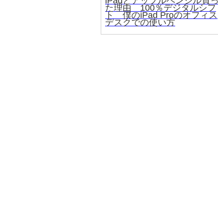
iPadとアップルペンシル買
た理由 100％デジタルシフ
ト 僕のiPad Proのオフィス
デスクでの使い方