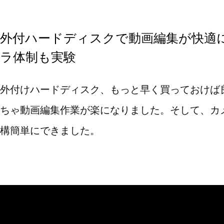
ちゃ動画編集作業が楽になりました。そして、カメラも2台撮りに挑戦
構簡単にできました。