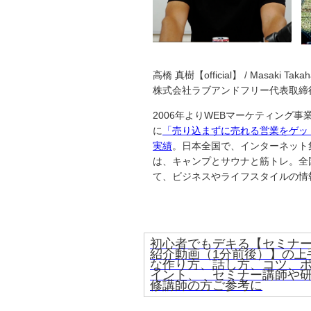
高橋 真樹【official】 / Masaki Takah
株式会社ラブアンドフリー代表取締
2006年よりWEBマーケティング
に
「売り込まずに売れる営業をゲッ
実績
。日本全国で、インターネット
は、キャンプとサウナと筋トレ。全国
て、ビジネスやライフスタイルの情
初心者でもデキる【セミナ
紹介動画（1分前後）】の上
な作り方、話し方、コツ、
イント、 セミナー講師や
修講師の方ご参考に