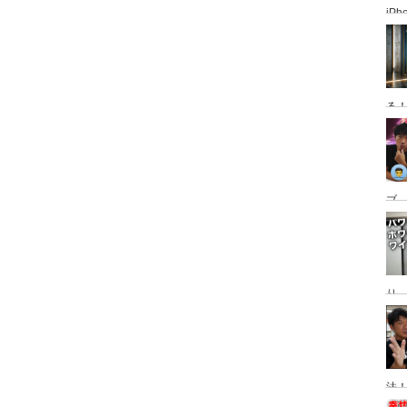
iP
使っ
普
る
ブ、
グ
動
り
Ma
替
法！