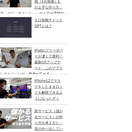
画（1分前後）】
の上手な作り方、
し方、コツ、ポイント、 セミナー講師や
修講師の方ご参考に
人口知能チャット
GPTとは？
iPadのフリーボー
ドが凄くて便利！
最新OSアップデ
ート このアプリ
ブレストにいいね。思考が広がる。
iPhone12でマス
クをしたままロッ
クを解除できるよ
うになったぞ！
新サービス（儲か
るサービス）の作
り方や考え方と、
世の中へ出してい