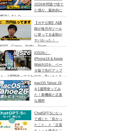
2026年問題で慌て
た僕が、最終的に
う解決しました
【ガチ公開】AI講
師が毎月AIツール
に使ってる金額が
ヤバかった！
atGPT、Canva、Notta、Zoom、
MORA…などなど
iOS26に、
iPhone16 & Apple
Watch10を、ベー
タ版で先行アップ
ート。1週間使ってみたので、良いところ
いところ、その感想をお伝えします。
macOS Tahoe 26
を1週間使ってみ
た！新機能と正直
な感想
ChatGPT-5になっ
て感じた「良かっ
たこと」と「正直
ちょっと残念なこ