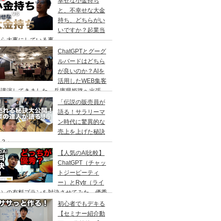
幸せな小金持ち
と、不幸せな大金
持ち、どちらがい
いですか？起業当
から大事にしている事
ChatGPTとグーグ
ルバードはどちら
が良いのか？AIを
活用したWEB集客
の講演してきました。兵庫県姫路へ出張
「伝説の販売員が
語る！サラリーマ
ン時代に驚異的な
売上を上げた秘訣
は？」
【人気のAI比較】
ChatGPT（チャッ
トジーピーティ
ー）とRytr（ライ
ー）の有料プランを対決させてみた。優秀
のはどっちなのか？
初心者でもデキる
【セミナー紹介動