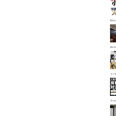
時
術
と
タ
な