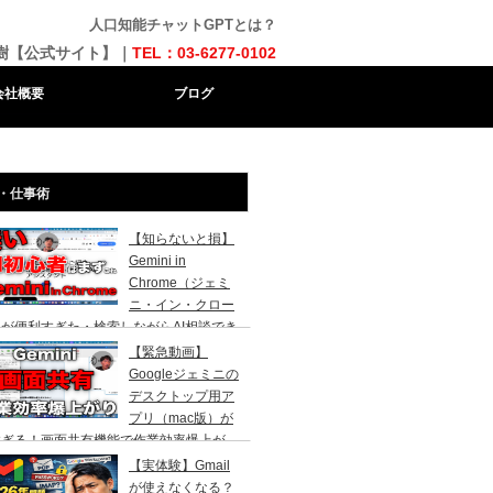
人口知能チャットGPTとは？
樹【公式サイト】｜
TEL：03-6277-0102
会社概要
ブログ
・仕事術
【知らないと損】
Gemini in
Chrome（ジェミ
ニ・イン・クロー
が便利すぎた・検索しながらAI相談でき
代になりました。AI初心者の社長向け
【緊急動画】
Googleジェミニの
デスクトップ用ア
プリ（mac版）が
すぎる！画面共有機能で作業効率爆上が
！
【実体験】Gmail
が使えなくなる？