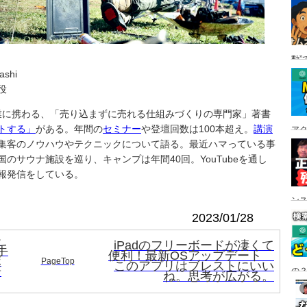
動”
ashi
役
事業に携わる、「売り込まずに売れる仕組みづくりの専門家」著書
トする」
がある。年間の
セミナー
や登壇回数は100本超え。
講演
ア
集客のノウハウやテクニックについて語る。最近ハマっている事
のサウナ施設を巡り、キャンプは年間40回。YouTubeを通し
報発信をしている。
ン
2023/01/28
ー
iPadのフリーボードが凄くて
手
便利！最新OSアップデート
ポ
PageTop
このアプリはブレストにいい
研
の？
ね。思考が広がる。