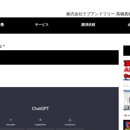
株式会社ラブアンドフリー 高橋真
e塾
サービス
講演依頼
は？
ム）
る時
凄
り