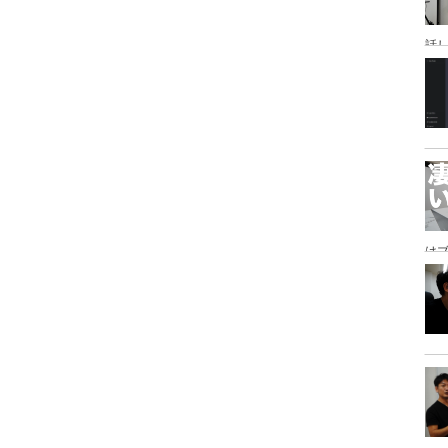
話
研
は