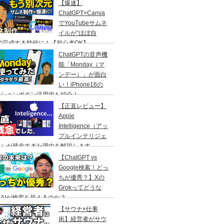
【爆速】
ChatGPT×Canva
でYouTubeサムネ
イルが“ほぼ自
で完成する時代に！【初心者OK】
ChatGPTの音声機
能「Monday（マ
ンデー）」が面白
い！iPhone16の
クションボタン活用術も紹介！
【正直レビュー】
Apple
Intelligence（アッ
プルインテリジェ
ス）が残念すぎた理由を解説します
【ChatGPT vs
Google検索！どっ
ちが優秀？】Xの
Grokってどうな
AIが検索を超えるのか？
【サウナ×仕事
術】経営者がサウ