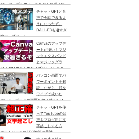
hone、アップルウォッチをどんな感じで
て仕事をしているのかをご紹介！Macで
チャットGPTと音
段使っているアプリも
声で会話できるよ
うになったぞ。
DALL-E3も凄すぎ
！神アップデート
Canvaのアップデ
ートが凄い！マジ
ックエクスパンド
とマジックグラ
YouTubeのサムネサイズからインスタ
ラムの正方形へ、人物を自動で切り抜いて
パソコン画面でパ
かす事ができる、やり方を解説。
ワーポイントを解
説しながら、顔を
ワイプで抜いた
、ホワイトボードの画面を切り替えたり
cBook Pro×スイッチャーで自由自在に切
チャットGPTを使
撮影！
ってYouTubeの音
声をブログ用に文
字起こしする方
ホームページのSEO対策に最適