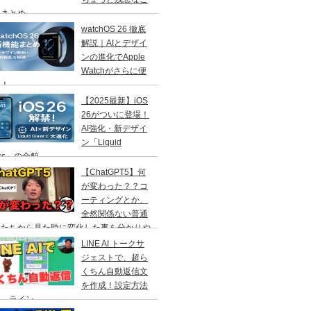
」まとめ
watchOS 26 徹底
解説｜AIとデザイ
ンの進化でApple
Watchがさらに便
に！
【2025最新】iOS
26がついに登場！
AI強化・新デザイ
ン「Liquid
ass」の全貌
【ChatGPT5】何
が変わった？？コ
ーティングとか、
全然関係ない普通
人たちから見た時に変化した事を分かりや
く解説！
LINE AI トークサ
ジェストで、超ら
くちん自動返信文
を作成！設定方法
説 ライン