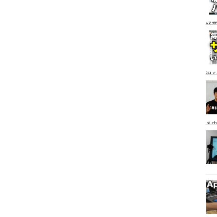
経
ア
況
る
っ