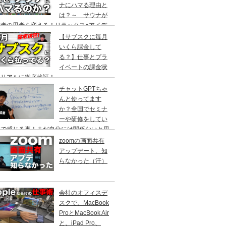
ナにハマる理由と
は？～ サウナが
営者の思考を変える！リラックス×アイデ
創出の最強ツール ～
【サブスクに毎月
いくら課金して
る？】仕事とプラ
イベートの課金状
をリアルに徹底検証！
チャットGPTちゃ
んと使ってます
か？全国でセミナ
ーや研修をしてい
中で感じる事！まだ自分には関係ないと思
ていませんか？
zoomの画面共有
アップデート、知
らなかった（汗）
会社のオフィスデ
スクで、MacBook
ProとMacBook Air
と、iPad Pro、