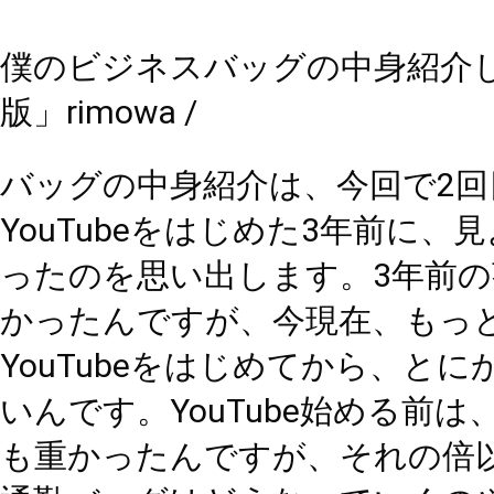
いんです。YouTube始める前は、パソコンだ
も重かったんですが、それの倍以上。今後の
通勤バッグはどうなっていくのやら。そして
日自分のお気に入りグッズに囲まれて仕事に
けるのはとっても楽しい〜。