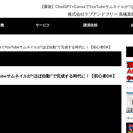
【爆速】ChatGPT×CanvaでYouTubeサムネイ
株式会社ラブアンドフリー 高橋真
e塾
サービス
講演依頼
nvaでYouTubeサムネイルが“ほぼ自動”で完成する時代に！【初心者OK】
ouTubeサムネイルが“ほぼ自動”で完成する時代に！【初心者OK】
ム）
る時
凄
り