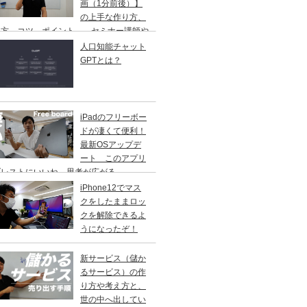
画（1分前後）】
の上手な作り方、
し方、コツ、ポイント、 セミナー講師や
修講師の方ご参考に
人口知能チャット
GPTとは？
iPadのフリーボー
ドが凄くて便利！
最新OSアップデ
ート このアプリ
ブレストにいいね。思考が広がる。
iPhone12でマス
クをしたままロッ
クを解除できるよ
うになったぞ！
新サービス（儲か
るサービス）の作
り方や考え方と、
世の中へ出してい