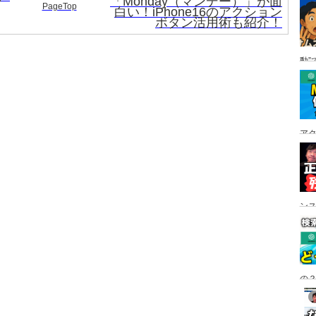
「Monday（マンデー）」が面
PageTop
白い！iPhone16のアクション
ボタン活用術も紹介！
動”
ア
ン
の？