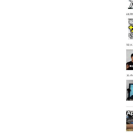
経
ア
況
る
っ