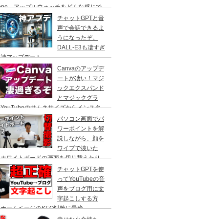
hone、アップルウォッチをどんな感じで
て仕事をしているのかをご紹介！Macで
チャットGPTと音
段使っているアプリも
声で会話できるよ
うになったぞ。
DALL-E3も凄すぎ
！神アップデート
Canvaのアップデ
ートが凄い！マジ
ックエクスパンド
とマジックグラ
YouTubeのサムネサイズからインスタ
ラムの正方形へ、人物を自動で切り抜いて
パソコン画面でパ
かす事ができる、やり方を解説。
ワーポイントを解
説しながら、顔を
ワイプで抜いた
、ホワイトボードの画面を切り替えたり
cBook Pro×スイッチャーで自由自在に切
チャットGPTを使
撮影！
ってYouTubeの音
声をブログ用に文
字起こしする方
ホームページのSEO対策に最適