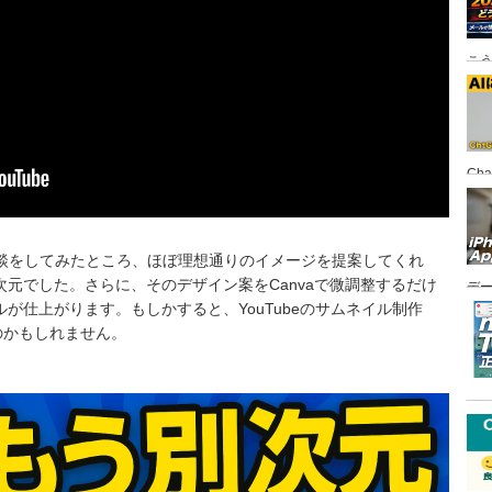
こ
Ch
FI
相談をしてみたところ、ほぼ理想通りのイメージを提案してくれ
元でした。さらに、そのデザイン案をCanvaで微調整するだけ
デ
が仕上がります。もしかすると、YouTubeのサムネイル制作
悪
のかもしれません。