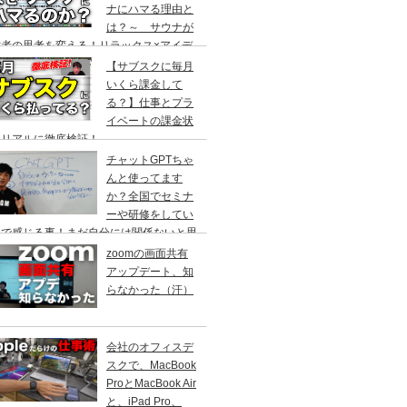
ナにハマる理由と
は？～ サウナが
営者の思考を変える！リラックス×アイデ
創出の最強ツール ～
【サブスクに毎月
いくら課金して
る？】仕事とプラ
イベートの課金状
をリアルに徹底検証！
チャットGPTちゃ
んと使ってます
か？全国でセミナ
ーや研修をしてい
中で感じる事！まだ自分には関係ないと思
ていませんか？
zoomの画面共有
アップデート、知
らなかった（汗）
会社のオフィスデ
スクで、MacBook
ProとMacBook Air
と、iPad Pro、