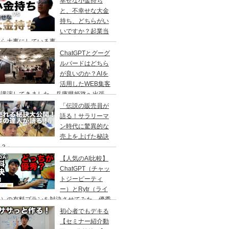
幸せな小金持ち
と、不幸せな大金
持ち、どちらがい
いですか？起業当
から大事にしている事
ChatGPTとグーグ
ルバードはどちら
が良いのか？AIを
活用したWEB集客
の講演してきました。兵庫県姫路へ出張
「伝説の販売員が
語る！サラリーマ
ン時代に驚異的な
売上を上げた秘訣
は？」
【人気のAI比較】
ChatGPT（チャッ
トジーピーティ
ー）とRytr（ライ
ー）の有料プランを対決させてみた。優秀
のはどっちなのか？
初心者でもデキる
【セミナー紹介動