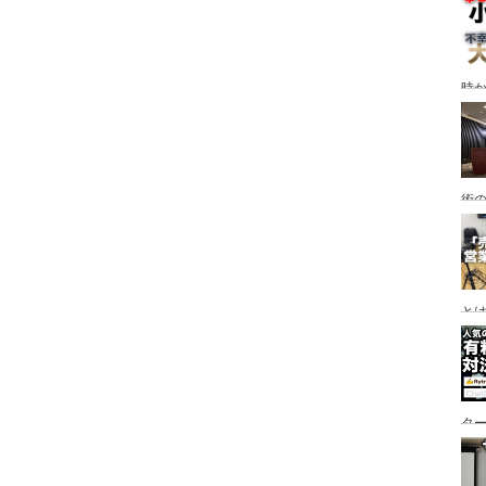
時
術
と
タ
な