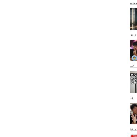
iP
使っ
普
る
ブ、
グ
動
り
Ma
替
法！