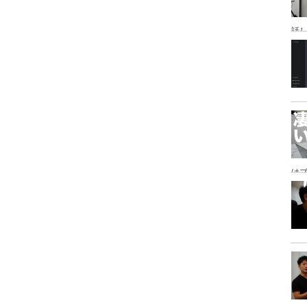
話
研
は