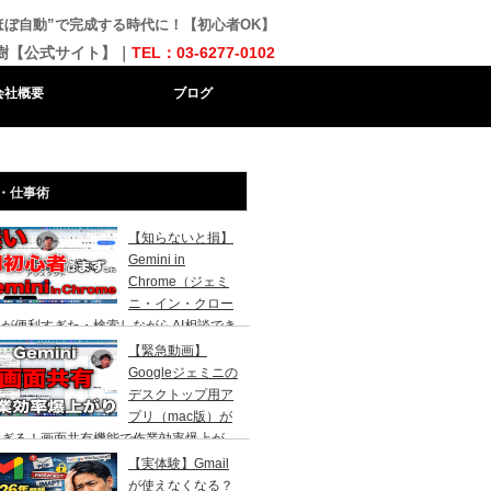
ルが“ほぼ自動”で完成する時代に！【初心者OK】
樹【公式サイト】｜
TEL：03-6277-0102
会社概要
ブログ
・仕事術
【知らないと損】
Gemini in
Chrome（ジェミ
ニ・イン・クロー
が便利すぎた・検索しながらAI相談でき
代になりました。AI初心者の社長向け
【緊急動画】
Googleジェミニの
デスクトップ用ア
プリ（mac版）が
すぎる！画面共有機能で作業効率爆上が
！
【実体験】Gmail
が使えなくなる？