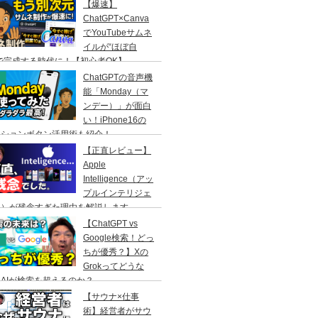
【爆速】
ChatGPT×Canva
でYouTubeサムネ
イルが“ほぼ自
で完成する時代に！【初心者OK】
ChatGPTの音声機
能「Monday（マ
ンデー）」が面白
い！iPhone16の
クションボタン活用術も紹介！
【正直レビュー】
Apple
Intelligence（アッ
プルインテリジェ
ス）が残念すぎた理由を解説します
【ChatGPT vs
Google検索！どっ
ちが優秀？】Xの
Grokってどうな
AIが検索を超えるのか？
【サウナ×仕事
術】経営者がサウ