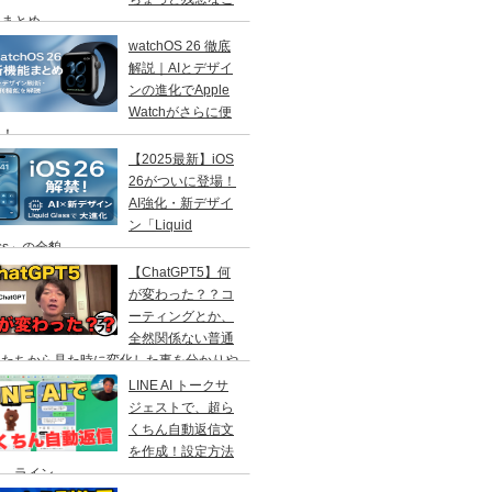
」まとめ
watchOS 26 徹底
解説｜AIとデザイ
ンの進化でApple
Watchがさらに便
に！
【2025最新】iOS
26がついに登場！
AI強化・新デザイ
ン「Liquid
ass」の全貌
【ChatGPT5】何
が変わった？？コ
ーティングとか、
全然関係ない普通
人たちから見た時に変化した事を分かりや
く解説！
LINE AI トークサ
ジェストで、超ら
くちん自動返信文
を作成！設定方法
説 ライン