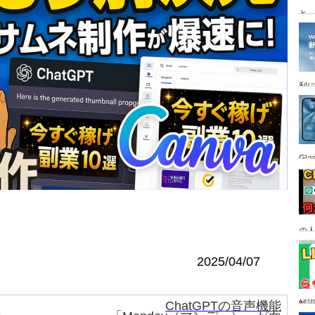
と
利
Gl
の
す
2025/04/07
解
ChatGPTの音声機能
で、