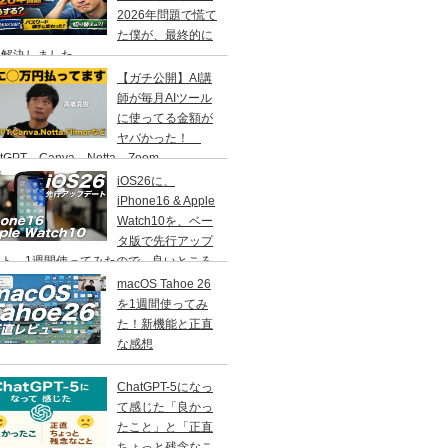
2026年問題で慌て
た僕が、最終的に
う解決しました
【ガチ公開】AI講
師が毎月AIツール
に使ってる金額が
ヤバかった！
atGPT、Canva、Notta、Zoom、
MORA…などなど
iOS26に、
iPhone16 & Apple
Watch10を、ベー
タ版で先行アップ
ート。1週間使ってみたので、良いところ
いところ、その感想をお伝えします。
macOS Tahoe 26
を1週間使ってみ
た！新機能と正直
な感想
ChatGPT-5になっ
て感じた「良かっ
たこと」と「正直
ちょっと残念なこ