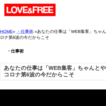
HOME
»
・仕事術
»あなたの仕事は「WEB集客」ちゃんとやってる業界ですか
ロナ第6波の今だからこそ
・仕事術
あなたの仕事は「WEB集客」ちゃんとやってる業界です
コロナ第6波の今だからこそ