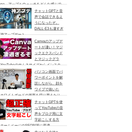
hone、アップルウォッチをどんな感じで
て仕事をしているのかをご紹介！Macで
チャットGPTと音
段使っているアプリも
声で会話できるよ
うになったぞ。
DALL-E3も凄すぎ
！神アップデート
Canvaのアップデ
ートが凄い！マジ
ックエクスパンド
とマジックグラ
YouTubeのサムネサイズからインスタ
ラムの正方形へ、人物を自動で切り抜いて
パソコン画面でパ
かす事ができる、やり方を解説。
ワーポイントを解
説しながら、顔を
ワイプで抜いた
、ホワイトボードの画面を切り替えたり
cBook Pro×スイッチャーで自由自在に切
チャットGPTを使
撮影！
ってYouTubeの音
声をブログ用に文
字起こしする方
ホームページのSEO対策に最適