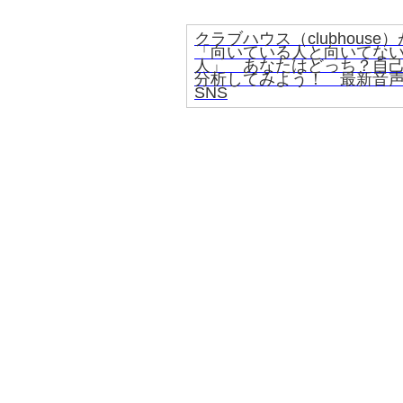
クラブハウス（clubhouse）
「向いている人と向いてな
人」 あなたはどっち？自
分析してみよう！ 最新音
SNS