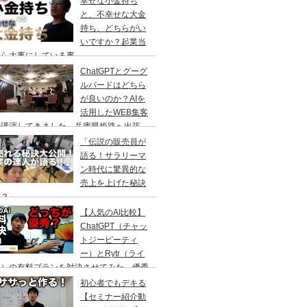
幸せな小金持ち
と、不幸せな大金
持ち、どちらがい
いですか？起業当
から大事にしている事
ChatGPTとグーグ
ルバードはどちら
が良いのか？AIを
活用したWEB集客
の講演してきました。兵庫県姫路へ出張
「伝説の販売員が
語る！サラリーマ
ン時代に驚異的な
売上を上げた秘訣
は？」
【人気のAI比較】
ChatGPT（チャッ
トジーピーティ
ー）とRytr（ライ
ー）の有料プランを対決させてみた。優秀
のはどっちなのか？
初心者でもデキる
【セミナー紹介動