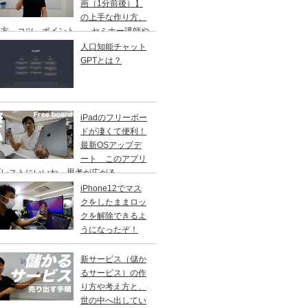
画（1分前後）】
の上手な作り方、
し方、コツ、ポイント、 セミナー講師や
修講師の方ご参考に
人口知能チャット
GPTとは？
iPadのフリーボー
ドが凄くて便利！
最新OSアップデ
ート このアプリ
ブレストにいいね。思考が広がる。
iPhone12でマス
クをしたままロッ
クを解除できるよ
うになったぞ！
新サービス（儲か
るサービス）の作
り方や考え方と、
世の中へ出してい