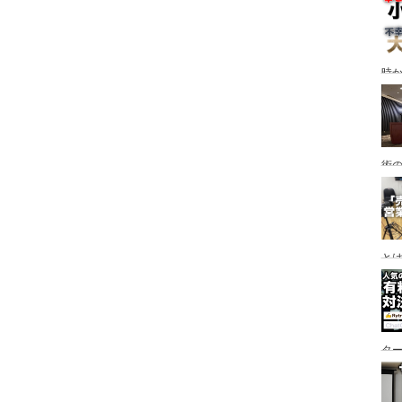
時
術
と
タ
な