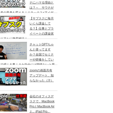
ナにハマる理由と
は？～ サウナが
営者の思考を変える！リラックス×アイデ
創出の最強ツール ～
【サブスクに毎月
いくら課金して
る？】仕事とプラ
イベートの課金状
をリアルに徹底検証！
チャットGPTちゃ
んと使ってます
か？全国でセミナ
ーや研修をしてい
中で感じる事！まだ自分には関係ないと思
ていませんか？
zoomの画面共有
アップデート、知
らなかった（汗）
会社のオフィスデ
スクで、MacBook
ProとMacBook Air
と、iPad Pro、