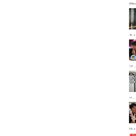
iP
使っ
普
る
ブ、
グ
動
り
Ma
替
法！