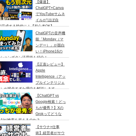
【爆速】
ChatGPT×Canva
でYouTubeサムネ
イルが“ほぼ自
で完成する時代に！【初心者OK】
ChatGPTの音声機
能「Monday（マ
ンデー）」が面白
い！iPhone16の
クションボタン活用術も紹介！
【正直レビュー】
Apple
Intelligence（アッ
プルインテリジェ
ス）が残念すぎた理由を解説します
【ChatGPT vs
Google検索！どっ
ちが優秀？】Xの
Grokってどうな
AIが検索を超えるのか？
【サウナ×仕事
術】経営者がサウ