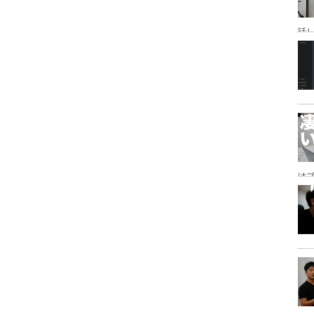
話
研
は