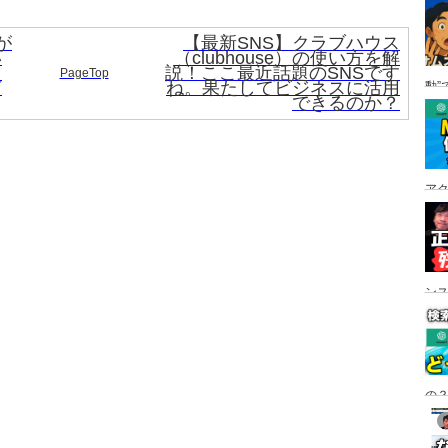
が
【最新SNS】クラブハウス
い
（clubhouse）の使い方を解
己
説！ここ最近話題のSNSです
PageTop
声
ね。果たしてビジネスに活用
動”
できるのか？
ア
ン
の？