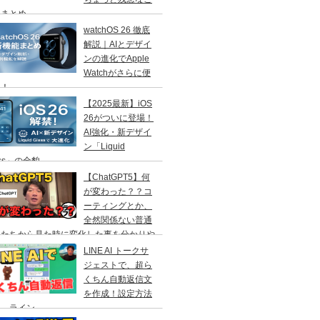
」まとめ
watchOS 26 徹底
解説｜AIとデザイ
ンの進化でApple
Watchがさらに便
に！
【2025最新】iOS
26がついに登場！
AI強化・新デザイ
ン「Liquid
ass」の全貌
【ChatGPT5】何
が変わった？？コ
ーティングとか、
全然関係ない普通
人たちから見た時に変化した事を分かりや
く解説！
LINE AI トークサ
ジェストで、超ら
くちん自動返信文
を作成！設定方法
説 ライン