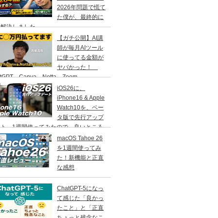
2026年問題で慌て
た僕が、最終的に
う解決しました
【ガチ公開】AI講
師が毎月AIツール
に使ってる金額が
ヤバかった！
atGPT、Canva、Notta、Zoom、
MORA…などなど
iOS26に、
iPhone16 & Apple
Watch10を、ベー
タ版で先行アップ
ート。1週間使ってみたので、良いところ
いところ、その感想をお伝えします。
macOS Tahoe 26
を1週間使ってみ
た！新機能と正直
な感想
ChatGPT-5になっ
て感じた「良かっ
たこと」と「正直
ちょっと残念なこ