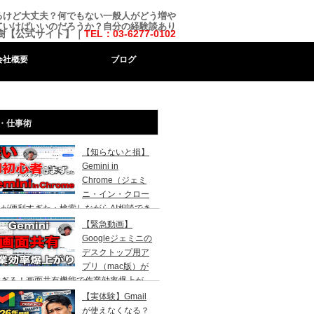
るけど大丈夫？何でもない一般人がどう増や
ていけばいいのだろうか？自分の経験談あり
樹【公式サイト】｜
TEL：03-6277-0102
会社概要
ブログ
・仕事術
【知らないと損】
Gemini in
Chrome（ジェミ
ニ・イン・クロー
が便利すぎた・検索しながらAI相談でき
代になりました。AI初心者の社長向け
【緊急動画】
Googleジェミニの
デスクトップ用ア
プリ（mac版）が
すぎる！画面共有機能で作業効率爆上が
！
【実体験】Gmail
が使えなくなる？