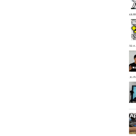
経
ア
況
る
っ