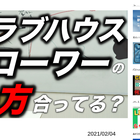
と
利
Gl
の
す
2021/02/04
解