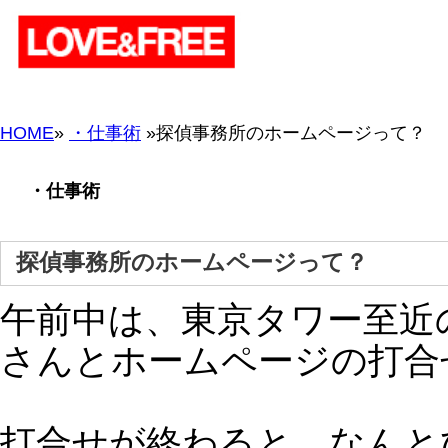
HOME
»
・仕事術
»探偵事務所のホームページって？
・仕事術
探偵事務所のホームページって？
午前中は、東京タワー至近の広告代理
さんとホームページの打合せ。
打合せが終わると、なんとびっくり豪
になっていました。
その雨の中、地下鉄の駅までダッシュ