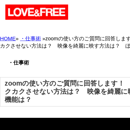
HOME
»
・仕事術
»zoomの使い方のご質問に回答します！ 画面共有の動画
カクさせない方法は？ 映像を綺麗に映す方法は？ ぼかし機能は？
・仕事術
zoomの使い方のご質問に回答します！ 画面共有の動画
クカクさせない方法は？ 映像を綺麗に映す方法は？ ぼ
機能は？