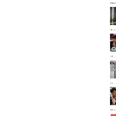
iP
使っ
普
る
ブ、
グ
動
り
Ma
替
法！