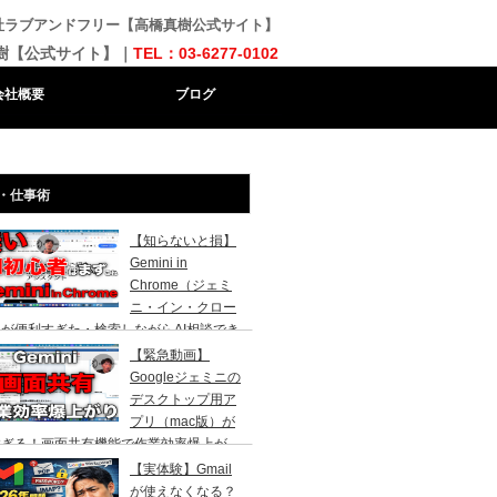
会社ラブアンドフリー【高橋真樹公式サイト】
樹【公式サイト】｜
TEL：03-6277-0102
会社概要
ブログ
・仕事術
【知らないと損】
Gemini in
Chrome（ジェミ
ニ・イン・クロー
が便利すぎた・検索しながらAI相談でき
代になりました。AI初心者の社長向け
【緊急動画】
Googleジェミニの
デスクトップ用ア
プリ（mac版）が
すぎる！画面共有機能で作業効率爆上が
！
【実体験】Gmail
が使えなくなる？