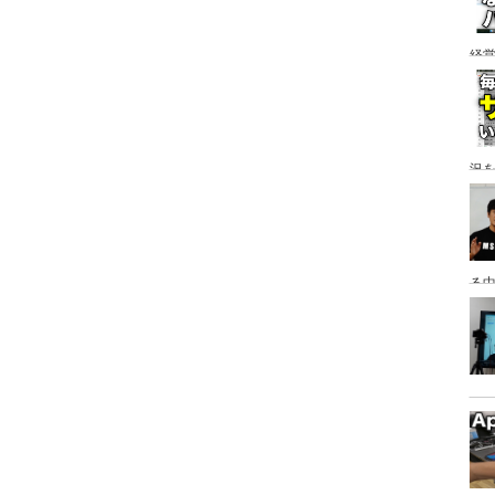
経
ア
況
る
っ