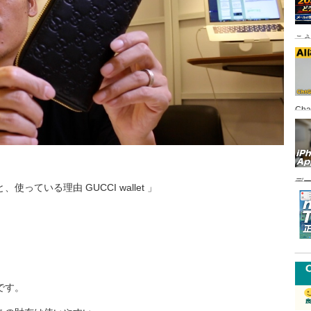
こ
Ch
FI
デ
ている理由 GUCCI wallet 」
悪
です。