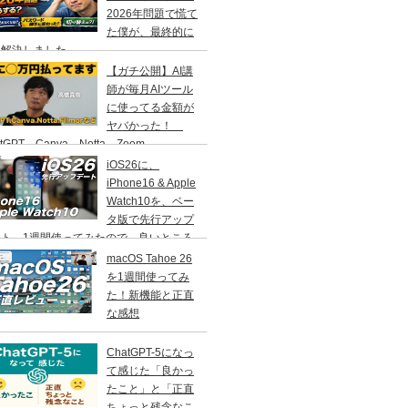
2026年問題で慌て
た僕が、最終的に
う解決しました
【ガチ公開】AI講
師が毎月AIツール
に使ってる金額が
ヤバかった！
atGPT、Canva、Notta、Zoom、
MORA…などなど
iOS26に、
iPhone16 & Apple
Watch10を、ベー
タ版で先行アップ
ート。1週間使ってみたので、良いところ
いところ、その感想をお伝えします。
macOS Tahoe 26
を1週間使ってみ
た！新機能と正直
な感想
ChatGPT-5になっ
て感じた「良かっ
たこと」と「正直
ちょっと残念なこ