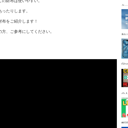
この財布は使いやすい。
と
あったりします。
財布をご紹介します！
の方、ご参考にしてください。
利
Gl
の
す
解