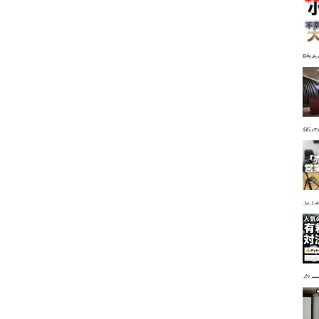
時
術
と
タ
な