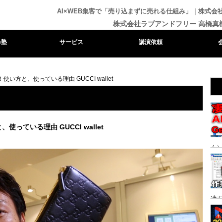
AI×WEB集客で「売り込まずに売れる仕組み」｜株式
株式会社ラブアンドフリー 高橋真
e塾
サービス
講演依頼
い方と、使っている理由 GUCCI wallet
っている理由 GUCCI wallet
ム）
る時
凄
り