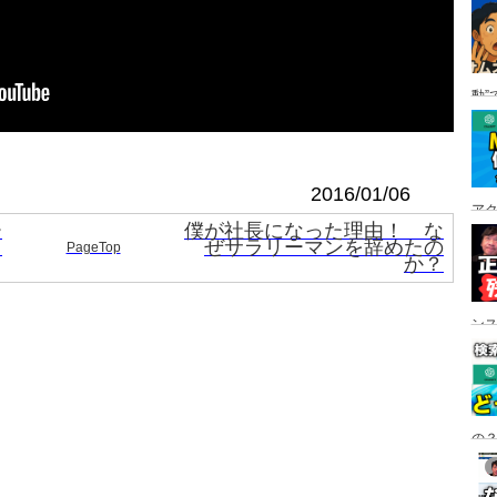
動”
2016/01/06
ア
ー
僕が社長になった理由！ な
オ
ぜサラリーマンを辞めたの
PageTop
か？
ン
の？