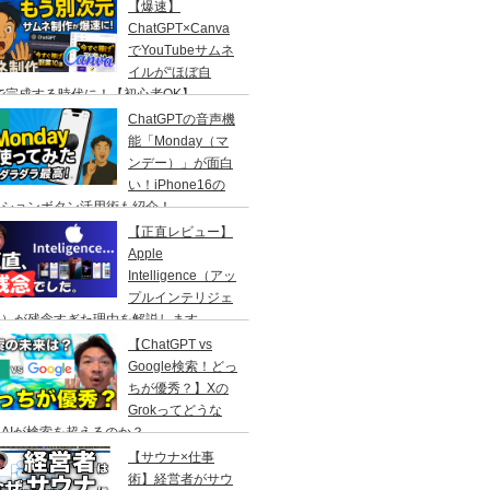
【爆速】
ChatGPT×Canva
でYouTubeサムネ
イルが“ほぼ自
で完成する時代に！【初心者OK】
ChatGPTの音声機
能「Monday（マ
ンデー）」が面白
い！iPhone16の
クションボタン活用術も紹介！
【正直レビュー】
Apple
Intelligence（アッ
プルインテリジェ
ス）が残念すぎた理由を解説します
【ChatGPT vs
Google検索！どっ
ちが優秀？】Xの
Grokってどうな
AIが検索を超えるのか？
【サウナ×仕事
術】経営者がサウ