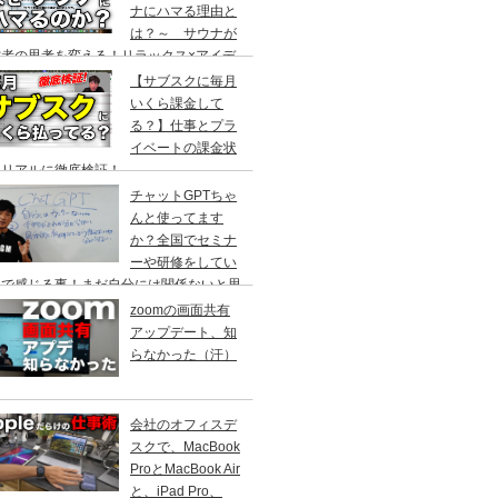
ナにハマる理由と
は？～ サウナが
営者の思考を変える！リラックス×アイデ
創出の最強ツール ～
【サブスクに毎月
いくら課金して
る？】仕事とプラ
イベートの課金状
をリアルに徹底検証！
チャットGPTちゃ
んと使ってます
か？全国でセミナ
ーや研修をしてい
中で感じる事！まだ自分には関係ないと思
ていませんか？
zoomの画面共有
アップデート、知
らなかった（汗）
会社のオフィスデ
スクで、MacBook
ProとMacBook Air
と、iPad Pro、