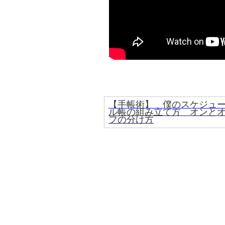
【手帳術】 僕のスケジュ
ル帳の組み立て方 オンと
フの分け方