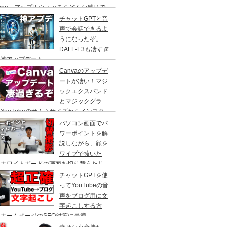
hone、アップルウォッチをどんな感じで
て仕事をしているのかをご紹介！Macで
チャットGPTと音
段使っているアプリも
声で会話できるよ
うになったぞ。
DALL-E3も凄すぎ
！神アップデート
Canvaのアップデ
ートが凄い！マジ
ックエクスパンド
とマジックグラ
YouTubeのサムネサイズからインスタ
ラムの正方形へ、人物を自動で切り抜いて
パソコン画面でパ
かす事ができる、やり方を解説。
ワーポイントを解
説しながら、顔を
ワイプで抜いた
、ホワイトボードの画面を切り替えたり
cBook Pro×スイッチャーで自由自在に切
チャットGPTを使
撮影！
ってYouTubeの音
声をブログ用に文
字起こしする方
ホームページのSEO対策に最適