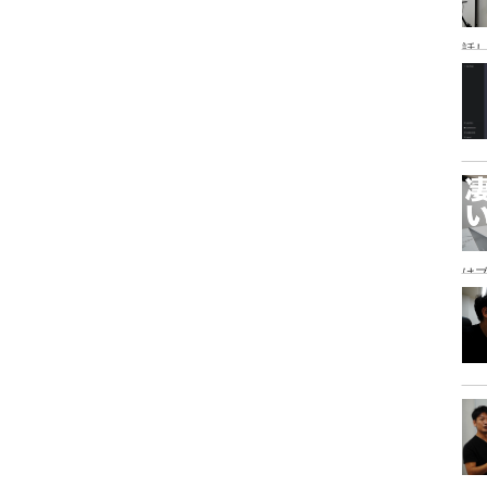
話
研
は