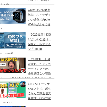
」まとめ
watchOS 26 徹底
解説｜AIとデザイ
ンの進化でApple
Watchがさらに便
に！
【2025最新】iOS
26がついに登場！
AI強化・新デザイ
ン「Liquid
ass」の全貌
【ChatGPT5】何
が変わった？？コ
ーティングとか、
全然関係ない普通
人たちから見た時に変化した事を分かりや
く解説！
LINE AI トークサ
ジェストで、超ら
くちん自動返信文
を作成！設定方法
説 ライン