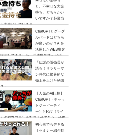
幸せな小金持ち
と、不幸せな大金
持ち、どちらがい
いですか？起業当
から大事にしている事
ChatGPTとグーグ
ルバードはどちら
が良いのか？AIを
活用したWEB集客
の講演してきました。兵庫県姫路へ出張
「伝説の販売員が
語る！サラリーマ
ン時代に驚異的な
売上を上げた秘訣
は？」
【人気のAI比較】
ChatGPT（チャッ
トジーピーティ
ー）とRytr（ライ
ー）の有料プランを対決させてみた。優秀
のはどっちなのか？
初心者でもデキる
【セミナー紹介動