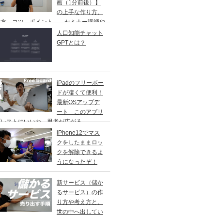
画（1分前後）】
の上手な作り方、
し方、コツ、ポイント、 セミナー講師や
修講師の方ご参考に
人口知能チャット
GPTとは？
iPadのフリーボー
ドが凄くて便利！
最新OSアップデ
ート このアプリ
ブレストにいいね。思考が広がる。
iPhone12でマス
クをしたままロッ
クを解除できるよ
うになったぞ！
新サービス（儲か
るサービス）の作
り方や考え方と、
世の中へ出してい