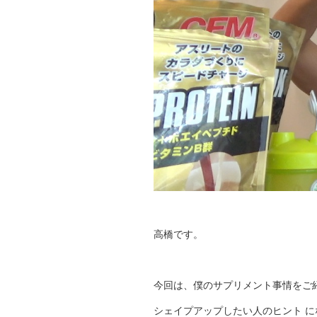
高橋です。
今回は、僕のサプリメント事情をご
シェイプアップしたい人のヒント 