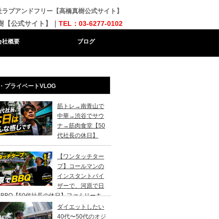
会社ラブアンドフリー【高橋真樹公式サイト】
樹【公式サイト】｜
TEL：03-6277-0102
会社概要
ブログ
・プライベートVLOG
筋トレ→南青山で
中華→渋谷でサウ
ナ→筋肉食堂【50
代社長の休日】
【ワンタッチター
プ】コールマンの
インスタントバイ
ザーで、河原で日
BBQ【50代社長の休日】ファミリーキ
ンプ初心者さんは、まずこのスタイルでデ
ダイエットしたい
キャンプがおすすめです。
40代〜50代のオジ