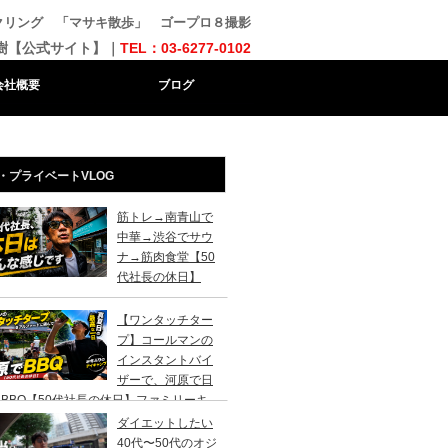
クリング 「マサキ散歩」 ゴープロ８撮影
樹【公式サイト】｜
TEL：03-6277-0102
会社概要
ブログ
・プライベートVLOG
筋トレ→南青山で
中華→渋谷でサウ
ナ→筋肉食堂【50
代社長の休日】
【ワンタッチター
プ】コールマンの
インスタントバイ
ザーで、河原で日
BBQ【50代社長の休日】ファミリーキ
ンプ初心者さんは、まずこのスタイルでデ
ダイエットしたい
キャンプがおすすめです。
40代〜50代のオジ