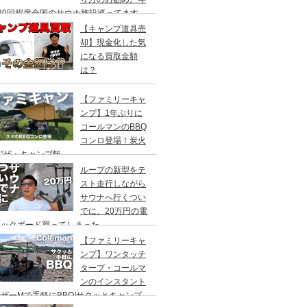
20回程度全国のサウナ施設巡ってます。
【キャンプ道具売
却】現金化した気
になる買取金額
は？
【ファミリーキャ
ンプ】1年ぶりに
コールマンのBBQ
コンロ登場！炭火
”ザ・キャンプ飯
ループの新型をテ
スト走行しながら
サウナへ行くつい
でに、20万円の電
ックボード買ってしまった。
DEA（ヤデア）
【ファミリーキャ
ンプ】ワンタッチ
タープ・コールマ
ンのインスタント
ザーMで手軽にBBQ/サクッとキャンプ