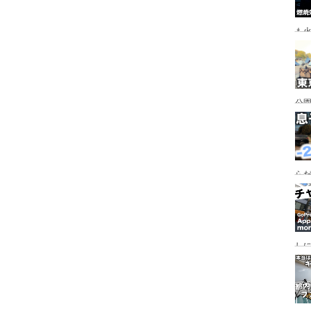
も
公園
行
手
らだ
入
ャ
し
っ
行