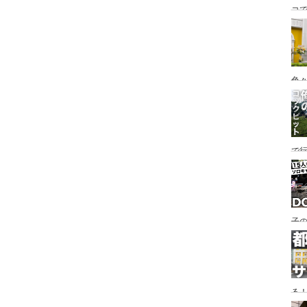
コ
海
ァミ
色
で
す♪
子の
め
る
い♪