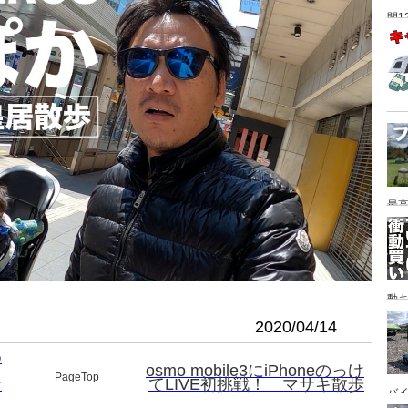
間1
最高
動キ
YA
2020/04/14
め
osmo mobile3にiPhoneのっけ
PageTop
サ
てLIVE初挑戦！ マサキ散歩
バイ