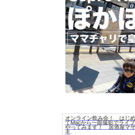
オンライン飲み会！ はじ
てMacから一眼撮影でライブ
やってみます！ 居酒屋マ
キ