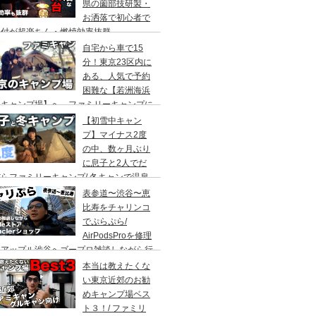
県の薗部技研製・
お洒落で初心者で
火付が超楽ちん・燃焼効率抜群
自宅から車で15
分！東京23区内に
ある、人気で予約
困難な【若洲海浜
キャンプ場】へ、ファミリーキャンプに
ってきた。冬キャンプもキャンプギアを上
【初雪中キャン
に使えば暖かくて楽しい♪
プ】マイナス2度
の中、数ヶ月ぶり
に息子と2人でだ
らファミリーキャンプ/ 冬キャンで温泉
って焚き火して超絶楽しかった。大野路キ
表参道〜渋谷〜恵
ンプ場は結構いいかも
比寿をチャリンコ
でぷらぷら/
AirPodsProを修理
にアップル渋谷へゴープロ雑談しながら行
てきます。モンクレールの新型ショップも
本当は教えたくな
ってみました。
い東京近郊のお勧
めキャンプ場ベス
ト３！/ ファミリ