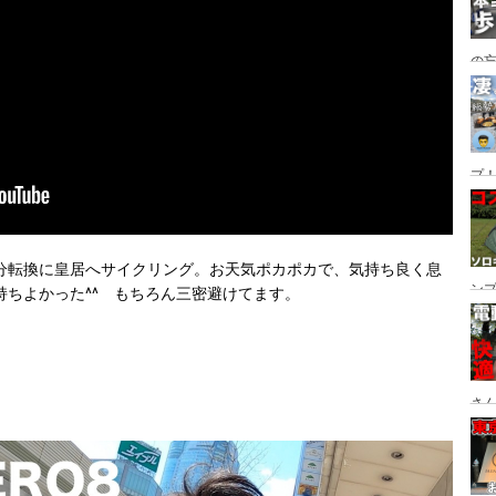
の
グ→
番
プ！
都
ュー
分転換に皇居へサイクリング。お天気ポカポカで、気持ち良く息
ン
ちよかった^^　もちろん三密避けてます。
ン
プ
さん
設