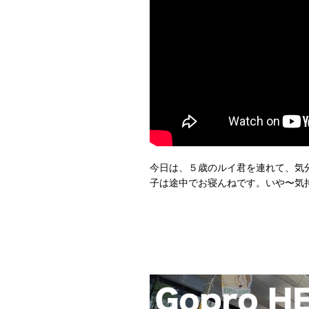
今日は、５歳のルイ君を連れて、気
子は途中でお寝んねです。いや〜気持