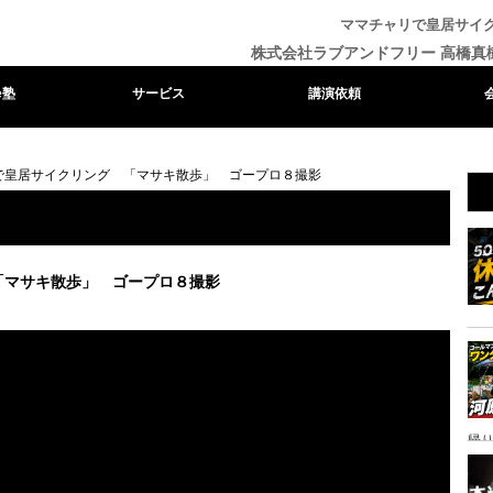
ママチャリで皇居サイ
株式会社ラブアンドフリー 高橋真
e塾
サービス
講演依頼
で皇居サイクリング 「マサキ散歩」 ゴープロ８撮影
「マサキ散歩」 ゴープロ８撮影
帰り
ャ
イ