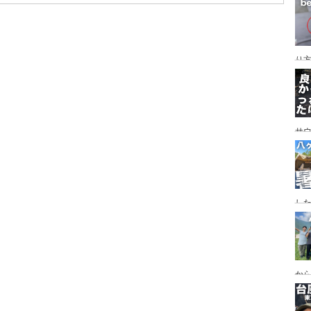
レイ
ンプ
り
サ
した
食
ー
ー
から
の代
ス