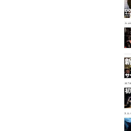
とゼ
と
る
に
1