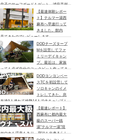
で息子のサーフボードもゲット、浦安高州
浜公園、コールマンワンタッチタープ、フ
【最速体験レポー
リーキャンプ、BBQ
ト】テルマー湯西
麻布へ早速行って
きました。館内
々見てきたのでレビューします。
DODチーズタープ
Mを設営してファ
ミリーデイキャン
プ。最近は、家族
行っても必ず自分のコックピット作ってま
DODヨンヨンベー
スTCを初設営して
ソロキャンのイメ
トレしてきた。息
友達9人連れて総勢14人で大キャンプ！
ちゃくちゃ疲れたぞ。
【最速レポート】
西麻布に都内最大
級のスーパー銭
湯”テルマー湯”現
！サウナも温泉もあり、宿泊も出来るらし