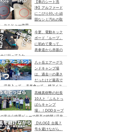
アウト/ 都心から車で1時間/ 河原のキャ
【車のシート洗
場/秋川橋河川公園 バーベキューランド
浄】アルファード
にこびり付いた頑
固なシミ汚れの取
方。ケルヒャー使用。
今更、電動キック
ボード「ループ」
に初めて乗って、
表参道から赤坂の
ウナに行ってみた。
八ヶ岳エアーグラ
ンドキャンプ場
は、過去一の暑さ
だったけど最高で
。温泉入って→ 天丼食べて→ 桃アイス
べて。ファミリーキャンプにもキャンプデ
高橋真樹塾の社長
トにもお勧めです。DOD＆ムラコでグル
10人と「ふもとっ
プキャンプ
ぱらキャンプ
場」！DODタープ
の富士山絶景ビューで最高の時間 / 温泉
わりにシャワー / キャンプ飯は肉にタコ
【VLOG】台風７
にビール
号を避けながら、