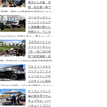
東京から大阪・京
都・名古屋へ車で
7時間、夏休みの家族旅行/子供たちはユ
バーサルスタジオでパパはサウナ→清水寺
コールマンのイン
らの川床で鰻重→世界の山ちゃん
フィニティチェア
と扇風機が新たに
仲間入り。ワンタ
チタープだから設営も楽々。 夏キャンプ
快適に過ごす為のキャンプギア３点セッ
【父子のぐだぐだ
。
ファミリーキャン
プ】一泊二日の河
原で絶景体験！自
満喫・温泉付き！お勧めの神奈川県相模原
・青根キャンプ場。
アルファードをリ
フトアップ！ファ
ミリーキャンプや
ソロキャンに似合
フロード仕様へ / タイヤはBFグッドリッ
オールテレーンTA。ホイールはデルタ
ディズニーランド
ォースのオーバル。アップサスはエスペリ
脇の東京湾でサム
。
ギョプサル・バー
ベキュー！コスト