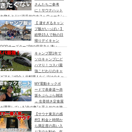
さんたちご参考
に！サウナハット
忘れ物をとりに渋谷サウナスへウォーキン
 ランチはカレー食べに六本木のCoCo壱
【 凄すぎるキャン
屋へ
プ飯がいっぱい 】
総勢15人で秋の日
帰りデイキャン
DODチーズタープMの収容力も凄い。
内のキャンプ場”秋川橋河川公園バーベキ
キャンプ歴1年で
ランド”
ソロキャンプにど
ハマり！コスパ最
強こだわりのキャ
プギアをご紹介！元料理人ならではのキャ
プ飯も堪能。今回は、千葉県一番星キャン
MY電動キックボ
場で雨キャンプでソログルキャンプ。
ードで表参道〜赤
坂をぷらぷら雑談
→ 生姜焼き定食屋
が運営している”金の亀”と言うサウナ施
へ行ってきました。
【サウナ東京の感
想】料金と時間か
ら満足度の高い入
り方のお勧め。年