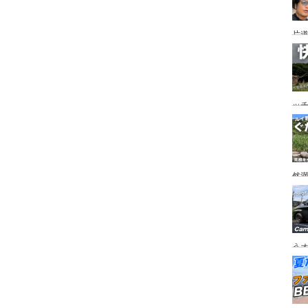
片道
ニ
か
ッ
を
ト
然
市
うオ
チの
フ
ア