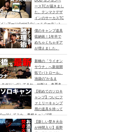
DOD ヨンヨンベ
ースTCが届きまし
た。テンマクデザ
インのサーカスTC
インアーツのgigi1のシェルターテント
比較検討をし、購入に至った理由。
僕のキャンプ道具
収納術！1年半で
めちゃくちゃギア
が増えました。
新橋の「ライオン
サウナ」へ新規開
拓でパトロール。
池袋の”かるま
”をモデリングしてるね。サ飯は、春夏冬
て。
【初めてのソロキ
ャンプ】ついにフ
ァミリーキャンプ
用の道具を持って
人で一泊してみた。青根キャンプ場
【新しい焚き火台
が仲間入り】長野