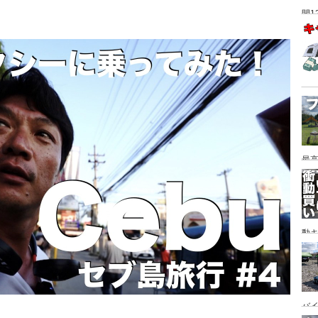
間1
最高
動キ
YA
バイ