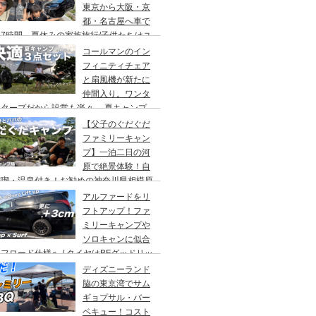
東京から大阪・京
都・名古屋へ車で
7時間、夏休みの家族旅行/子供たちはユ
バーサルスタジオでパパはサウナ→清水寺
コールマンのイン
らの川床で鰻重→世界の山ちゃん
フィニティチェア
と扇風機が新たに
仲間入り。ワンタ
チタープだから設営も楽々。 夏キャンプ
快適に過ごす為のキャンプギア３点セッ
【父子のぐだぐだ
。
ファミリーキャン
プ】一泊二日の河
原で絶景体験！自
満喫・温泉付き！お勧めの神奈川県相模原
・青根キャンプ場。
アルファードをリ
フトアップ！ファ
ミリーキャンプや
ソロキャンに似合
フロード仕様へ / タイヤはBFグッドリッ
オールテレーンTA。ホイールはデルタ
ディズニーランド
ォースのオーバル。アップサスはエスペリ
脇の東京湾でサム
。
ギョプサル・バー
ベキュー！コスト