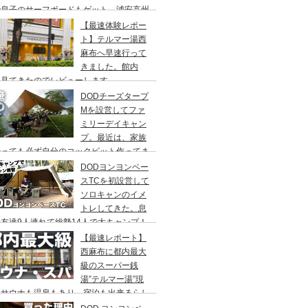
で息子のサーフボードもゲット、浦安高州
浜公園、コールマンワンタッチタープ、フ
【最速体験レポー
リーキャンプ、BBQ
ト】テルマー湯西
麻布へ早速行って
きました。館内
々見てきたのでレビューします。
DODチーズタープ
Mを設営してファ
ミリーデイキャン
プ。最近は、家族
行っても必ず自分のコックピット作ってま
DODヨンヨンベー
スTCを初設営して
ソロキャンのイメ
トレしてきた。息
友達9人連れて総勢14人で大キャンプ！
ちゃくちゃ疲れたぞ。
【最速レポート】
西麻布に都内最大
級のスーパー銭
湯”テルマー湯”現
！サウナも温泉もあり、宿泊も出来るらし