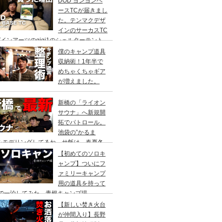
DOD ヨンヨンベ
ースTCが届きまし
た。テンマクデザ
インのサーカスTC
インアーツのgigi1のシェルターテント
比較検討をし、購入に至った理由。
僕のキャンプ道具
収納術！1年半で
めちゃくちゃギア
が増えました。
新橋の「ライオン
サウナ」へ新規開
拓でパトロール。
池袋の”かるま
”をモデリングしてるね。サ飯は、春夏冬
て。
【初めてのソロキ
ャンプ】ついにフ
ァミリーキャンプ
用の道具を持って
人で一泊してみた。青根キャンプ場
【新しい焚き火台
が仲間入り】長野