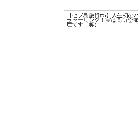
【セブ島旅行#5】人生初の
ラセーリング！実は高所恐
症です（笑）