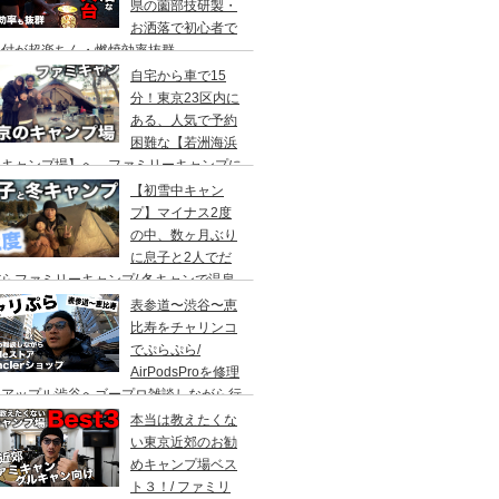
県の薗部技研製・
お洒落で初心者で
火付が超楽ちん・燃焼効率抜群
自宅から車で15
分！東京23区内に
ある、人気で予約
困難な【若洲海浜
キャンプ場】へ、ファミリーキャンプに
ってきた。冬キャンプもキャンプギアを上
【初雪中キャン
に使えば暖かくて楽しい♪
プ】マイナス2度
の中、数ヶ月ぶり
に息子と2人でだ
らファミリーキャンプ/ 冬キャンで温泉
って焚き火して超絶楽しかった。大野路キ
表参道〜渋谷〜恵
ンプ場は結構いいかも
比寿をチャリンコ
でぷらぷら/
AirPodsProを修理
にアップル渋谷へゴープロ雑談しながら行
てきます。モンクレールの新型ショップも
本当は教えたくな
ってみました。
い東京近郊のお勧
めキャンプ場ベス
ト３！/ ファミリ