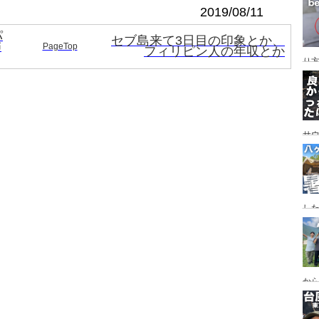
レイ
2019/08/11
ンプ
パ
セブ島来て3日目の印象とか、
怖
PageTop
フィリピン人の年収とか
り
サ
した
食
ー
ー
から
の代
ス