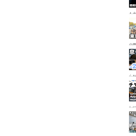
も
公園
行
手
らだ
入
ャ
し
っ
行