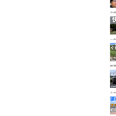
片道
ニ
か
ッ
を
ト
然
市
うオ
チの
フ
ア