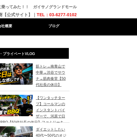
に乗ってみた！！ ガイサノグランドモール
樹【公式サイト】｜
TEL：03-6277-0102
会社概要
ブログ
・プライベートVLOG
筋トレ→南青山で
中華→渋谷でサウ
ナ→筋肉食堂【50
代社長の休日】
【ワンタッチター
プ】コールマンの
インスタントバイ
ザーで、河原で日
BBQ【50代社長の休日】ファミリーキ
ンプ初心者さんは、まずこのスタイルでデ
ダイエットしたい
キャンプがおすすめです。
40代〜50代のオジ