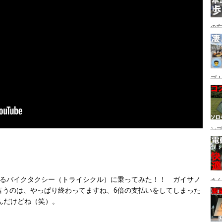
の
グ→
番
プ！
都
ュー
ン
ン
プ
れるバイクタクシー（トライシクル）に乗ってみた！！　ガイサノ
さん
と言うのは、やっぱり終わってますね、6倍の支払いをしてしまった
設
んだけどね（笑）。