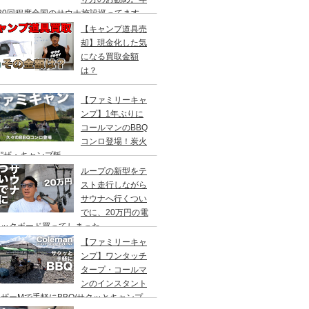
20回程度全国のサウナ施設巡ってます。
【キャンプ道具売
却】現金化した気
になる買取金額
は？
【ファミリーキャ
ンプ】1年ぶりに
コールマンのBBQ
コンロ登場！炭火
”ザ・キャンプ飯
ループの新型をテ
スト走行しながら
サウナへ行くつい
でに、20万円の電
ックボード買ってしまった。
DEA（ヤデア）
【ファミリーキャ
ンプ】ワンタッチ
タープ・コールマ
ンのインスタント
ザーMで手軽にBBQ/サクッとキャンプ