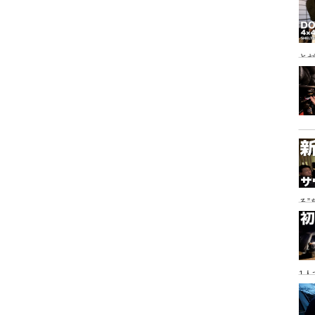
とゼ
と
る
に
1