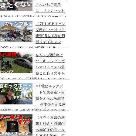
さんたちご参考
に！サウナハット
忘れ物をとりに渋谷サウナスへウォーキン
 ランチはカレー食べに六本木のCoCo壱
【 凄すぎるキャン
屋へ
プ飯がいっぱい 】
総勢15人で秋の日
帰りデイキャン
DODチーズタープMの収容力も凄い。
内のキャンプ場”秋川橋河川公園バーベキ
キャンプ歴1年で
ランド”
ソロキャンプにど
ハマり！コスパ最
強こだわりのキャ
プギアをご紹介！元料理人ならではのキャ
プ飯も堪能。今回は、千葉県一番星キャン
MY電動キックボ
場で雨キャンプでソログルキャンプ。
ードで表参道〜赤
坂をぷらぷら雑談
→ 生姜焼き定食屋
が運営している”金の亀”と言うサウナ施
へ行ってきました。
【サウナ東京の感
想】料金と時間か
ら満足度の高い入
り方のお勧め。年