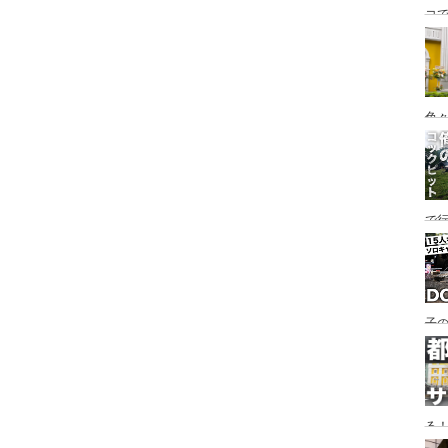
コ
海
ァミ
色
で
す♪
子の
め
る
い♪