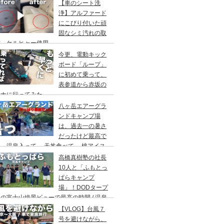
アウト/ 都心から車で1時間/ 河原のキャ
【車のシート洗
場/秋川橋河川公園 バーベキューランド
浄】アルファード
にこびり付いた頑
固なシミ汚れの取
方。ケルヒャー使用。
今更、電動キック
ボード「ループ」
に初めて乗って、
表参道から赤坂の
ウナに行ってみた。
八ヶ岳エアーグラ
ンドキャンプ場
は、過去一の暑さ
だったけど最高で
。温泉入って→ 天丼食べて→ 桃アイス
べて。ファミリーキャンプにもキャンプデ
高橋真樹塾の社長
トにもお勧めです。DOD＆ムラコでグル
10人と「ふもとっ
プキャンプ
ぱらキャンプ
場」！DODタープ
の富士山絶景ビューで最高の時間 / 温泉
わりにシャワー / キャンプ飯は肉にタコ
【VLOG】台風７
にビール
号を避けながら、