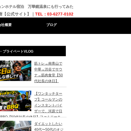
ョンホテル宿泊 万華鏡温泉にも行ってみた
樹【公式サイト】｜
TEL：03-6277-0102
会社概要
ブログ
・プライベートVLOG
筋トレ→南青山で
中華→渋谷でサウ
ナ→筋肉食堂【50
代社長の休日】
【ワンタッチター
プ】コールマンの
インスタントバイ
ザーで、河原で日
BBQ【50代社長の休日】ファミリーキ
ンプ初心者さんは、まずこのスタイルでデ
ダイエットしたい
キャンプがおすすめです。
40代〜50代のオジ