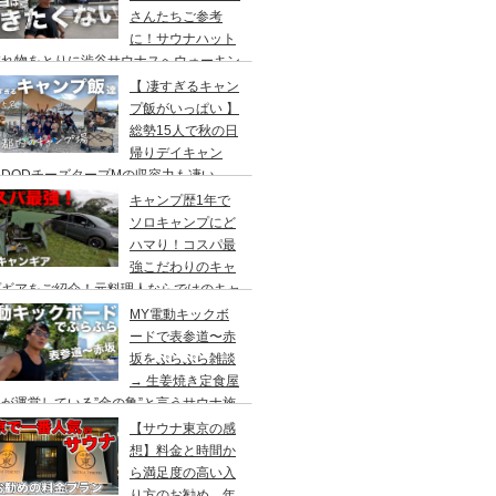
さんたちご参考
に！サウナハット
忘れ物をとりに渋谷サウナスへウォーキン
 ランチはカレー食べに六本木のCoCo壱
【 凄すぎるキャン
屋へ
プ飯がいっぱい 】
総勢15人で秋の日
帰りデイキャン
DODチーズタープMの収容力も凄い。
内のキャンプ場”秋川橋河川公園バーベキ
キャンプ歴1年で
ランド”
ソロキャンプにど
ハマり！コスパ最
強こだわりのキャ
プギアをご紹介！元料理人ならではのキャ
プ飯も堪能。今回は、千葉県一番星キャン
MY電動キックボ
場で雨キャンプでソログルキャンプ。
ードで表参道〜赤
坂をぷらぷら雑談
→ 生姜焼き定食屋
が運営している”金の亀”と言うサウナ施
へ行ってきました。
【サウナ東京の感
想】料金と時間か
ら満足度の高い入
り方のお勧め。年