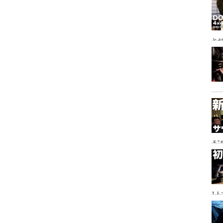
とゼ
と
る
に
1