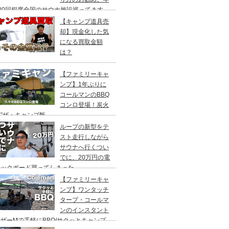
20回程度全国のサウナ施設巡ってます。
【キャンプ道具売
却】現金化した気
になる買取金額
は？
【ファミリーキャ
ンプ】1年ぶりに
コールマンのBBQ
コンロ登場！炭火
”ザ・キャンプ飯
ループの新型をテ
スト走行しながら
サウナへ行くつい
でに、20万円の電
ックボード買ってしまった。
DEA（ヤデア）
【ファミリーキャ
ンプ】ワンタッチ
タープ・コールマ
ンのインスタント
ザーMで手軽にBBQ/サクッとキャンプ