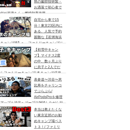
県の薗部技研製・
お洒落で初心者で
火付が超楽ちん・燃焼効率抜群
自宅から車で15
分！東京23区内に
ある、人気で予約
困難な【若洲海浜
キャンプ場】へ、ファミリーキャンプに
ってきた。冬キャンプもキャンプギアを上
【初雪中キャン
に使えば暖かくて楽しい♪
プ】マイナス2度
の中、数ヶ月ぶり
に息子と2人でだ
らファミリーキャンプ/ 冬キャンで温泉
って焚き火して超絶楽しかった。大野路キ
表参道〜渋谷〜恵
ンプ場は結構いいかも
比寿をチャリンコ
でぷらぷら/
AirPodsProを修理
にアップル渋谷へゴープロ雑談しながら行
てきます。モンクレールの新型ショップも
本当は教えたくな
ってみました。
い東京近郊のお勧
めキャンプ場ベス
ト３！/ ファミリ