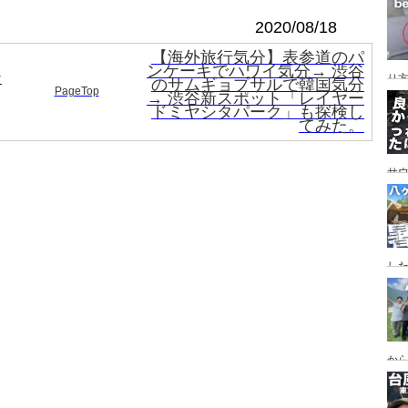
レイ
ンプ
2020/08/18
【海外旅行気分】表参道のパ
ンケーキでハワイ気分→ 渋谷
談
り
のサムギョプサルで韓国気分
PageTop
→ 渋谷新スポット「レイヤー
ドミヤシタパーク」も探検し
てみた。
サ
した
食
ー
ー
から
の代
ス