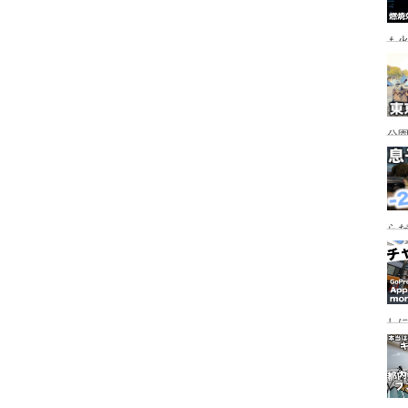
も
公園
行
手
らだ
入
ャ
し
っ
行