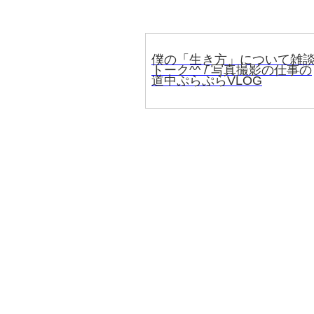
僕の「生き方」について雑
トーク^^ / 写真撮影の仕事の
道中ぷらぷらVLOG