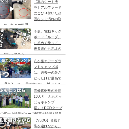
アウト/ 都心から車で1時間/ 河原のキャ
【車のシート洗
場/秋川橋河川公園 バーベキューランド
浄】アルファード
にこびり付いた頑
固なシミ汚れの取
方。ケルヒャー使用。
今更、電動キック
ボード「ループ」
に初めて乗って、
表参道から赤坂の
ウナに行ってみた。
八ヶ岳エアーグラ
ンドキャンプ場
は、過去一の暑さ
だったけど最高で
。温泉入って→ 天丼食べて→ 桃アイス
べて。ファミリーキャンプにもキャンプデ
高橋真樹塾の社長
トにもお勧めです。DOD＆ムラコでグル
10人と「ふもとっ
プキャンプ
ぱらキャンプ
場」！DODタープ
の富士山絶景ビューで最高の時間 / 温泉
わりにシャワー / キャンプ飯は肉にタコ
【VLOG】台風７
にビール
号を避けながら、