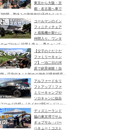
東京から大阪・京
都・名古屋へ車で
7時間、夏休みの家族旅行/子供たちはユ
バーサルスタジオでパパはサウナ→清水寺
コールマンのイン
らの川床で鰻重→世界の山ちゃん
フィニティチェア
と扇風機が新たに
仲間入り。ワンタ
チタープだから設営も楽々。 夏キャンプ
快適に過ごす為のキャンプギア３点セッ
【父子のぐだぐだ
。
ファミリーキャン
プ】一泊二日の河
原で絶景体験！自
満喫・温泉付き！お勧めの神奈川県相模原
・青根キャンプ場。
アルファードをリ
フトアップ！ファ
ミリーキャンプや
ソロキャンに似合
フロード仕様へ / タイヤはBFグッドリッ
オールテレーンTA。ホイールはデルタ
ディズニーランド
ォースのオーバル。アップサスはエスペリ
脇の東京湾でサム
。
ギョプサル・バー
ベキュー！コスト