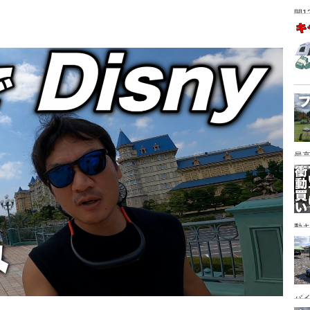
間1
最高
動キ
YA
バイ