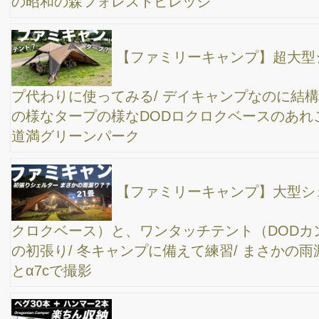
ァミリーキャンプで使ってみた感想をレビュー！
ファミリーキャンプ！大鳩園キャンプ場でテント
サウナもやってきた。エブリーのキャンプ仕様の車もご紹介、キ
ャンプ飯はカレーうどんと焼き鳥、名栗温泉大松閣でお風呂に入
って帰ったよ。
【ファミリーキャンプ】キャンプ飯は親子で餃子
づくり！東京から１時間の温泉付きのキャンプ場いやしの里
アルファードへ5人分のファミリーキャンプ道具
の積み方手順お見せします！／上手な車載方法
アルファードを5人家族のファミリーキャンプで
８ヶ月使ってみて良かった事と悪かった事