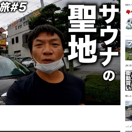
間1
最高
動キ
YA
バイ