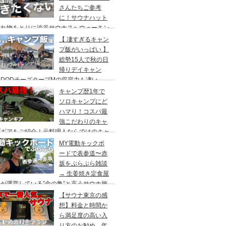
さんたちご参考
に！サウナハット
忘れ物をとりに渋谷サウナスへウォーキン
 ランチはカレー食べに六本木のCoCo壱
【 凄すぎるキャン
屋へ
プ飯がいっぱい 】
総勢15人で秋の日
帰りデイキャン
DODチーズタープMの収容力も凄い。
内のキャンプ場”秋川橋河川公園バーベキ
キャンプ歴1年で
ランド”
ソロキャンプにど
ハマり！コスパ最
強こだわりのキャ
プギアをご紹介！元料理人ならではのキャ
プ飯も堪能。今回は、千葉県一番星キャン
MY電動キックボ
場で雨キャンプでソログルキャンプ。
ードで表参道〜赤
坂をぷらぷら雑談
→ 生姜焼き定食屋
が運営している”金の亀”と言うサウナ施
へ行ってきました。
【サウナ東京の感
想】料金と時間か
ら満足度の高い入
り方のお勧め。年