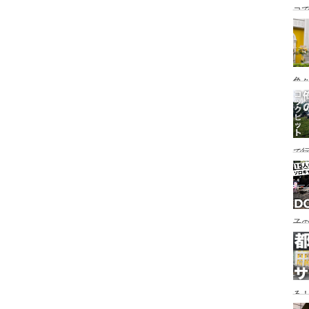
コ
海
ァミ
色
で
す♪
子の
め
る
い♪