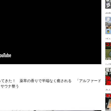
の
グ→
番
プ！
都
ュー
ン
ン
プ
行ってきた！　薬草の香りで半端なく癒される　「アルファード
　サウナ整う
さん
設