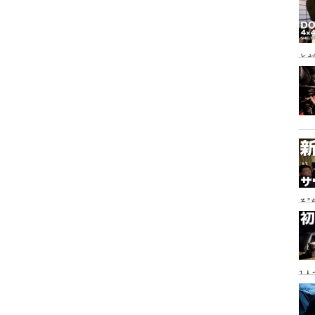
とゼ
と
る
に
1