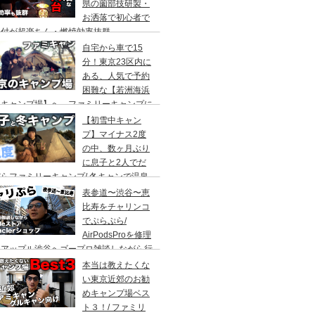
県の薗部技研製・
お洒落で初心者で
火付が超楽ちん・燃焼効率抜群
自宅から車で15
分！東京23区内に
ある、人気で予約
困難な【若洲海浜
キャンプ場】へ、ファミリーキャンプに
ってきた。冬キャンプもキャンプギアを上
【初雪中キャン
に使えば暖かくて楽しい♪
プ】マイナス2度
の中、数ヶ月ぶり
に息子と2人でだ
らファミリーキャンプ/ 冬キャンで温泉
って焚き火して超絶楽しかった。大野路キ
表参道〜渋谷〜恵
ンプ場は結構いいかも
比寿をチャリンコ
でぷらぷら/
AirPodsProを修理
にアップル渋谷へゴープロ雑談しながら行
てきます。モンクレールの新型ショップも
本当は教えたくな
ってみました。
い東京近郊のお勧
めキャンプ場ベス
ト３！/ ファミリ