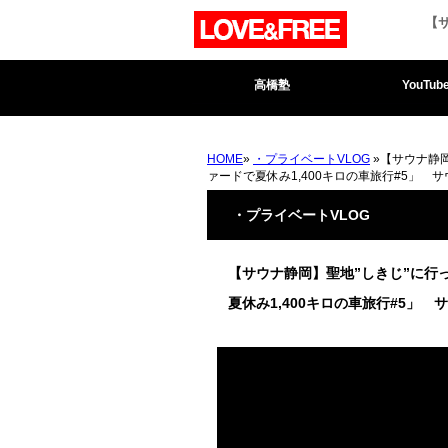
【
高橋塾
YouTub
HOME
»
・プライベートVLOG
»【サウナ静
ァードで夏休み1,400キロの車旅行#5」 
・プライベートVLOG
【サウナ静岡】聖地”しきじ”に行
夏休み1,400キロの車旅行#5」 