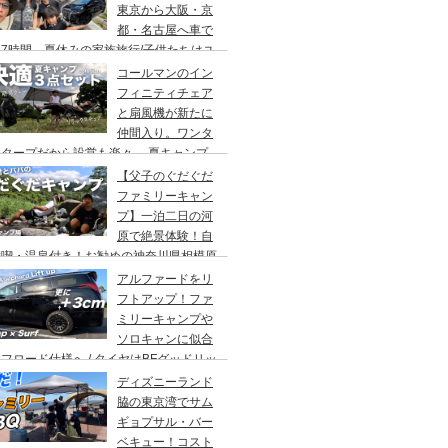
東京から大阪・京
都・名古屋へ車で
7時間、夏休みの家族旅行/子供たちはユ
バーサルスタジオでパパはサウナ→清水寺
コールマンのイン
らの川床で鰻重→世界の山ちゃん
フィニティチェア
と扇風機が新たに
仲間入り。ワンタ
チタープだから設営も楽々。 夏キャンプ
快適に過ごす為のキャンプギア３点セッ
【父子のぐだぐだ
。
ファミリーキャン
プ】一泊二日の河
原で絶景体験！自
満喫・温泉付き！お勧めの神奈川県相模原
・青根キャンプ場。
アルファードをリ
フトアップ！ファ
ミリーキャンプや
ソロキャンに似合
フロード仕様へ / タイヤはBFグッドリッ
オールテレーンTA。ホイールはデルタ
ディズニーランド
ォースのオーバル。アップサスはエスペリ
脇の東京湾でサム
。
ギョプサル・バー
ベキュー！コスト