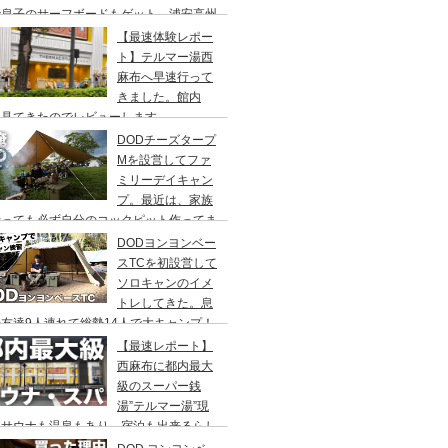
で息子のサーフボードもゲット、浦安高州
浜公園、コールマンワンタッチタープ、フ
【最速体験レポー
リーキャンプ、BBQ
ト】テルマー湯西
麻布へ早速行って
きました。館内
々見てきたのでレビューします。
DODチーズタープ
Mを設営してファ
ミリーデイキャン
プ。最近は、家族
行っても必ず自分のコックピット作ってま
DODヨンヨンベー
スTCを初設営して
ソロキャンのイメ
トレしてきた。息
友達9人連れて総勢14人で大キャンプ！
ちゃくちゃ疲れたぞ。
【最速レポート】
西麻布に都内最大
級のスーパー銭
湯”テルマー湯”現
！サウナも温泉もあり、宿泊も出来るらし