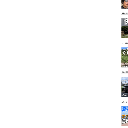
片道
ニ
か
ッ
を
ト
然
市
うオ
チの
フ
ア