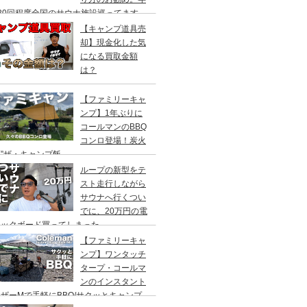
20回程度全国のサウナ施設巡ってます。
【キャンプ道具売
却】現金化した気
になる買取金額
は？
【ファミリーキャ
ンプ】1年ぶりに
コールマンのBBQ
コンロ登場！炭火
”ザ・キャンプ飯
ループの新型をテ
スト走行しながら
サウナへ行くつい
でに、20万円の電
ックボード買ってしまった。
DEA（ヤデア）
【ファミリーキャ
ンプ】ワンタッチ
タープ・コールマ
ンのインスタント
ザーMで手軽にBBQ/サクッとキャンプ