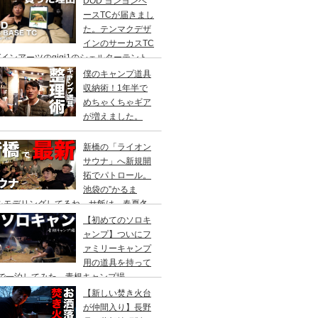
DOD ヨンヨンベ
ースTCが届きまし
た。テンマクデザ
インのサーカスTC
インアーツのgigi1のシェルターテント
比較検討をし、購入に至った理由。
僕のキャンプ道具
収納術！1年半で
めちゃくちゃギア
が増えました。
新橋の「ライオン
サウナ」へ新規開
拓でパトロール。
池袋の”かるま
”をモデリングしてるね。サ飯は、春夏冬
て。
【初めてのソロキ
ャンプ】ついにフ
ァミリーキャンプ
用の道具を持って
人で一泊してみた。青根キャンプ場
【新しい焚き火台
が仲間入り】長野