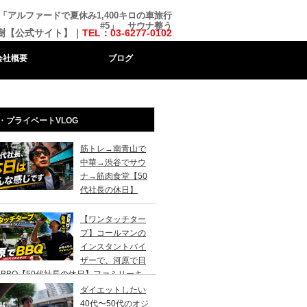
アルファードで夏休み1,400キロの車旅行
#5」 サウナ整う
樹【公式サイト】｜
TEL：03-6277-0102
会社概要
ブログ
・プライベートVLOG
筋トレ→南青山で
中華→渋谷でサウ
ナ→筋肉食堂【50
代社長の休日】
【ワンタッチター
プ】コールマンの
インスタントバイ
ザーで、河原で日
BBQ【50代社長の休日】ファミリーキ
ンプ初心者さんは、まずこのスタイルでデ
ダイエットしたい
キャンプがおすすめです。
40代〜50代のオジ