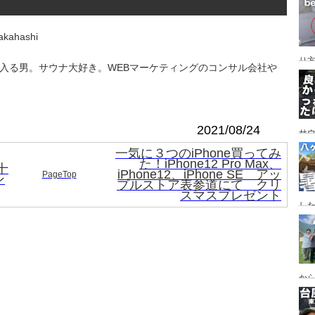
レイ
ンプ
kahashi
り
回入る男。サウナ大好き。WEBマーケティングのコンサル会社や
2021/08/24
サ
一気に３つのiPhone買ってみ
た！iPhone12 Pro Max、
十
iPhone12、iPhone SE アッ
PageTop
ン
プルストア表参道にて クリ
スマスプレゼント
した
食
ー
ー
から
の代
ス