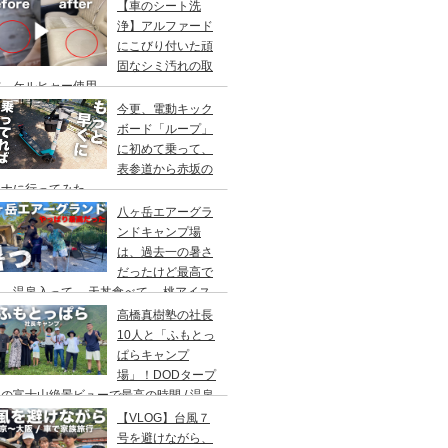
アウト/ 都心から車で1時間/ 河原のキャ
【車のシート洗
場/秋川橋河川公園 バーベキューランド
浄】アルファード
にこびり付いた頑
固なシミ汚れの取
方。ケルヒャー使用。
今更、電動キック
ボード「ループ」
に初めて乗って、
表参道から赤坂の
ウナに行ってみた。
八ヶ岳エアーグラ
ンドキャンプ場
は、過去一の暑さ
だったけど最高で
。温泉入って→ 天丼食べて→ 桃アイス
べて。ファミリーキャンプにもキャンプデ
高橋真樹塾の社長
トにもお勧めです。DOD＆ムラコでグル
10人と「ふもとっ
プキャンプ
ぱらキャンプ
場」！DODタープ
の富士山絶景ビューで最高の時間 / 温泉
わりにシャワー / キャンプ飯は肉にタコ
【VLOG】台風７
にビール
号を避けながら、