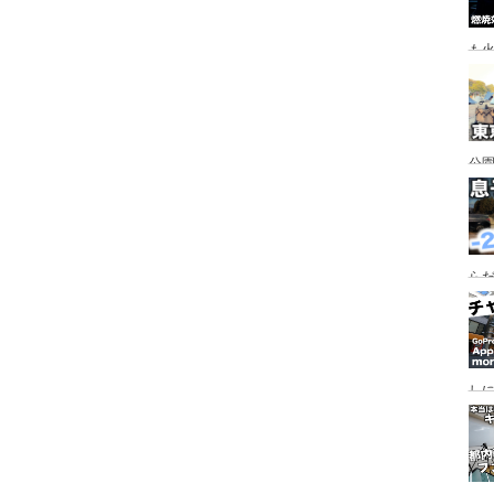
も
公園
行
手
らだ
入
ャ
し
っ
行