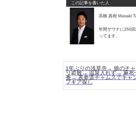
この記事を書いた人
高橋 真樹 Masaki Ta
年間サウナに250
ってます。
1年ぶりの浅草寺→ 娘のチャ
リ盗難→ 温泉入れず→ 麻布
番→ 表参道チャムスでキャ
プギア探し