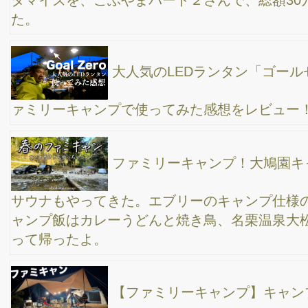
冬は”サクッと”デイキャンスタイル！/焚き火台テ
ーブル導入したら最高だった/コールマンファーヤープレイステー
ブル/埼玉県彩湖道満グリーンパーク/アサショウのいも豚が超うま
い/ファミリーキャンプ
【ファミリーキャンプ】府中市郷土の森の河川敷
でグループキャンプ→浅草大鳥神社も行ってきた
【ファミリーキャンプ】木場公園でサクッとデイ
キャン、今回目指したのはキャンプギアの装備を軽めで行く事・
パッと設営、パッと撤収・コールマンのワンタッチタープって本
当に便利
【ファミリーキャンプ】木場公園でサクッとデイ
キャン、今回目指したのはキャンプギアの装備を軽めで行く事・