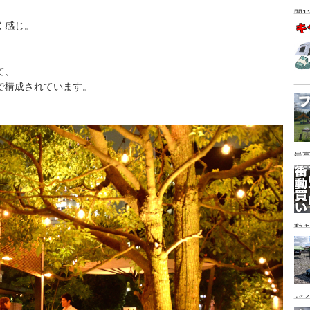
間1
く感じ。
て、
で構成されています。
最高
動キ
YA
バイ