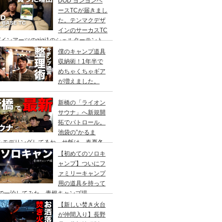
DOD ヨンヨンベ
ースTCが届きまし
た。テンマクデザ
インのサーカスTC
インアーツのgigi1のシェルターテント
比較検討をし、購入に至った理由。
僕のキャンプ道具
収納術！1年半で
めちゃくちゃギア
が増えました。
新橋の「ライオン
サウナ」へ新規開
拓でパトロール。
池袋の”かるま
”をモデリングしてるね。サ飯は、春夏冬
て。
【初めてのソロキ
ャンプ】ついにフ
ァミリーキャンプ
用の道具を持って
人で一泊してみた。青根キャンプ場
【新しい焚き火台
が仲間入り】長野