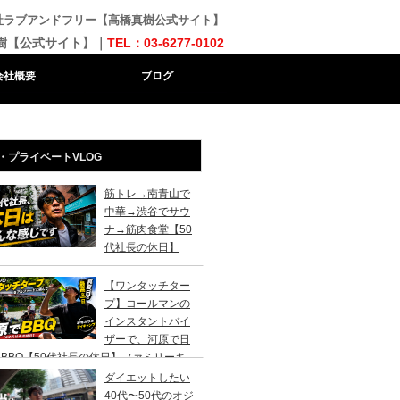
会社ラブアンドフリー【高橋真樹公式サイト】
樹【公式サイト】｜
TEL：03-6277-0102
会社概要
ブログ
・プライベートVLOG
筋トレ→南青山で
中華→渋谷でサウ
ナ→筋肉食堂【50
代社長の休日】
【ワンタッチター
プ】コールマンの
インスタントバイ
ザーで、河原で日
BBQ【50代社長の休日】ファミリーキ
ンプ初心者さんは、まずこのスタイルでデ
ダイエットしたい
キャンプがおすすめです。
40代〜50代のオジ