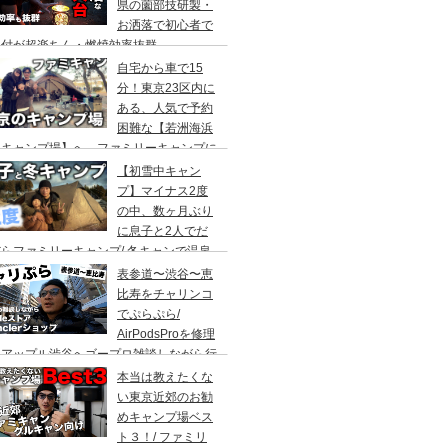
県の薗部技研製・
お洒落で初心者で
火付が超楽ちん・燃焼効率抜群
自宅から車で15
分！東京23区内に
ある、人気で予約
困難な【若洲海浜
キャンプ場】へ、ファミリーキャンプに
ってきた。冬キャンプもキャンプギアを上
【初雪中キャン
に使えば暖かくて楽しい♪
プ】マイナス2度
の中、数ヶ月ぶり
に息子と2人でだ
らファミリーキャンプ/ 冬キャンで温泉
って焚き火して超絶楽しかった。大野路キ
表参道〜渋谷〜恵
ンプ場は結構いいかも
比寿をチャリンコ
でぷらぷら/
AirPodsProを修理
にアップル渋谷へゴープロ雑談しながら行
てきます。モンクレールの新型ショップも
本当は教えたくな
ってみました。
い東京近郊のお勧
めキャンプ場ベス
ト３！/ ファミリ