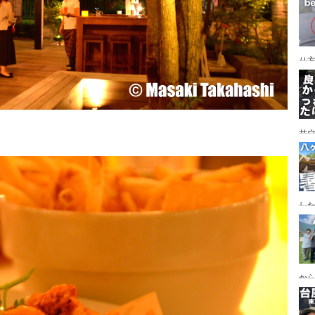
レイ
ンプ
り
サ
した
食
ー
ー
から
の代
ス