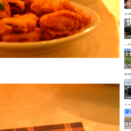
片道
ニ
か
ッ
を
ト
然
市
うオ
チの
フ
ア