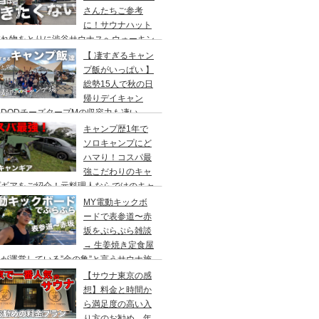
さんたちご参考
に！サウナハット
忘れ物をとりに渋谷サウナスへウォーキン
 ランチはカレー食べに六本木のCoCo壱
【 凄すぎるキャン
屋へ
プ飯がいっぱい 】
総勢15人で秋の日
帰りデイキャン
DODチーズタープMの収容力も凄い。
内のキャンプ場”秋川橋河川公園バーベキ
キャンプ歴1年で
ランド”
ソロキャンプにど
ハマり！コスパ最
強こだわりのキャ
プギアをご紹介！元料理人ならではのキャ
プ飯も堪能。今回は、千葉県一番星キャン
MY電動キックボ
場で雨キャンプでソログルキャンプ。
ードで表参道〜赤
坂をぷらぷら雑談
→ 生姜焼き定食屋
が運営している”金の亀”と言うサウナ施
へ行ってきました。
【サウナ東京の感
想】料金と時間か
ら満足度の高い入
り方のお勧め。年