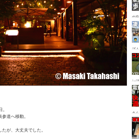
の
グ→
番
プ！
都
ュー
ン
ン
プ
日。
さん
表参道へ移動。
設
したが、大丈夫でした。