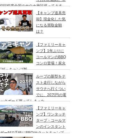
20回程度全国のサウナ施設巡ってます。
【キャンプ道具売
却】現金化した気
になる買取金額
は？
【ファミリーキャ
ンプ】1年ぶりに
コールマンのBBQ
コンロ登場！炭火
”ザ・キャンプ飯
ループの新型をテ
スト走行しながら
サウナへ行くつい
でに、20万円の電
ックボード買ってしまった。
DEA（ヤデア）
【ファミリーキャ
ンプ】ワンタッチ
タープ・コールマ
ンのインスタント
ザーMで手軽にBBQ/サクッとキャンプ