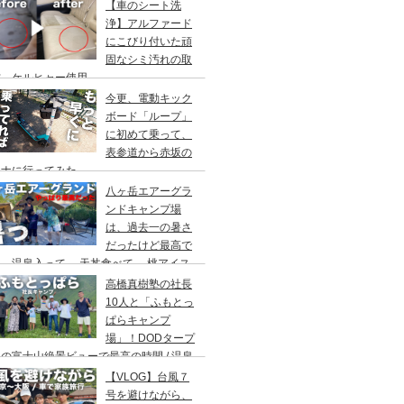
アウト/ 都心から車で1時間/ 河原のキャ
【車のシート洗
場/秋川橋河川公園 バーベキューランド
浄】アルファード
にこびり付いた頑
固なシミ汚れの取
方。ケルヒャー使用。
今更、電動キック
ボード「ループ」
に初めて乗って、
表参道から赤坂の
ウナに行ってみた。
八ヶ岳エアーグラ
ンドキャンプ場
は、過去一の暑さ
だったけど最高で
。温泉入って→ 天丼食べて→ 桃アイス
べて。ファミリーキャンプにもキャンプデ
高橋真樹塾の社長
トにもお勧めです。DOD＆ムラコでグル
10人と「ふもとっ
プキャンプ
ぱらキャンプ
場」！DODタープ
の富士山絶景ビューで最高の時間 / 温泉
わりにシャワー / キャンプ飯は肉にタコ
【VLOG】台風７
にビール
号を避けながら、