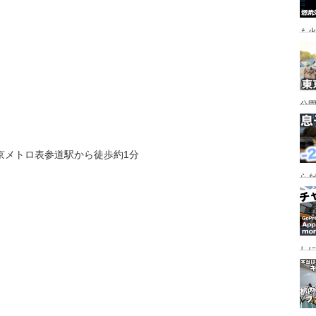
も
公園
行
手
東京メトロ表参道駅から徒歩約1分
らだ
入
ャ
し
っ
行