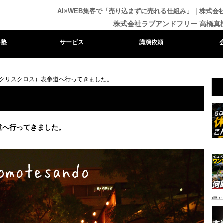
AI×WEB集客で「売り込まずに売れる仕組み」｜株式
株式会社ラブアンドフリー 高橋真
e塾
サービス
講演依頼
ross（クリスクロス）表参道へ行ってきました。
表参道へ行ってきました。
帰り
ャ
イ