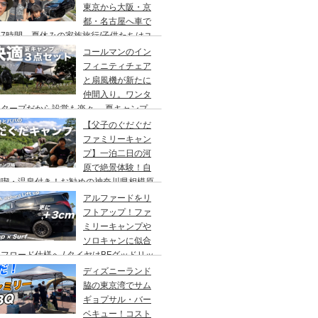
東京から大阪・京
都・名古屋へ車で
7時間、夏休みの家族旅行/子供たちはユ
バーサルスタジオでパパはサウナ→清水寺
コールマンのイン
らの川床で鰻重→世界の山ちゃん
フィニティチェア
と扇風機が新たに
仲間入り。ワンタ
チタープだから設営も楽々。 夏キャンプ
快適に過ごす為のキャンプギア３点セッ
【父子のぐだぐだ
。
ファミリーキャン
プ】一泊二日の河
原で絶景体験！自
満喫・温泉付き！お勧めの神奈川県相模原
・青根キャンプ場。
アルファードをリ
フトアップ！ファ
ミリーキャンプや
ソロキャンに似合
フロード仕様へ / タイヤはBFグッドリッ
オールテレーンTA。ホイールはデルタ
ディズニーランド
ォースのオーバル。アップサスはエスペリ
脇の東京湾でサム
。
ギョプサル・バー
ベキュー！コスト