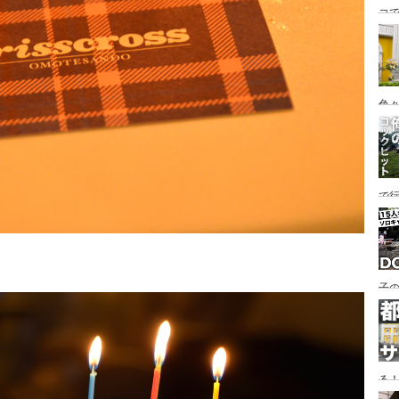
コ
海
ァミ
色
で
す♪
子の
め
る
い♪