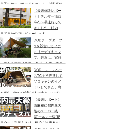
で息子のサーフボードもゲット、浦安高州
浜公園、コールマンワンタッチタープ、フ
【最速体験レポー
リーキャンプ、BBQ
ト】テルマー湯西
麻布へ早速行って
きました。館内
々見てきたのでレビューします。
DODチーズタープ
Mを設営してファ
ミリーデイキャン
プ。最近は、家族
行っても必ず自分のコックピット作ってま
DODヨンヨンベー
スTCを初設営して
ソロキャンのイメ
トレしてきた。息
友達9人連れて総勢14人で大キャンプ！
ちゃくちゃ疲れたぞ。
【最速レポート】
西麻布に都内最大
級のスーパー銭
湯”テルマー湯”現
！サウナも温泉もあり、宿泊も出来るらし