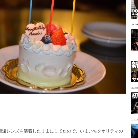
とゼ
と
る
に
1
望遠レンズを装着したままにしてたので、いまいちクオリティの