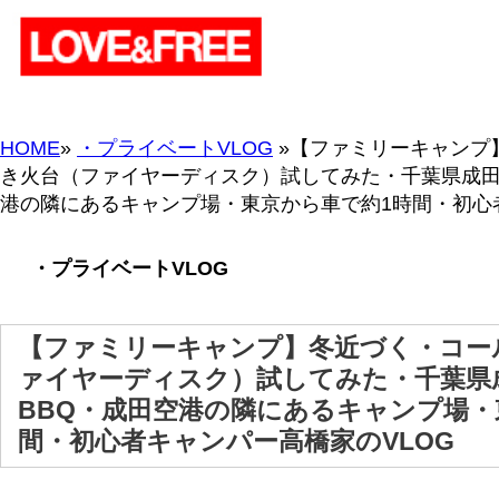
HOME
»
・プライベートVLOG
»【ファミリーキャンプ】冬近づく・コールマ
き火台（ファイヤーディスク）試してみた・千葉県成田スカイウェイBBQ・
港の隣にあるキャンプ場・東京から車で約1時間・初心者キャンパー高橋家のV
・プライベートVLOG
【ファミリーキャンプ】冬近づく・コールマンの焚き火台
ァイヤーディスク）試してみた・千葉県成田スカイウェイ
BBQ・成田空港の隣にあるキャンプ場・東京から車で約1
間・初心者キャンパー高橋家のVLOG