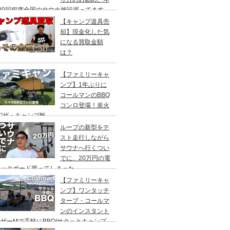
20回程度全国のサウナ施設巡ってます。
【キャンプ道具売
却】現金化した気
になる買取金額
は？
【ファミリーキャ
ンプ】1年ぶりに
コールマンのBBQ
コンロ登場！炭火
”ザ・キャンプ飯
ループの新型をテ
スト走行しながら
サウナへ行くつい
でに、20万円の電
ックボード買ってしまった。
DEA（ヤデア）
【ファミリーキャ
ンプ】ワンタッチ
タープ・コールマ
ンのインスタント
ザーMで手軽にBBQ/サクッとキャンプ