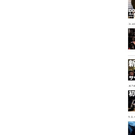
とゼ
と
る
に
1