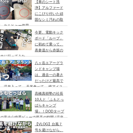
アウト/ 都心から車で1時間/ 河原のキャ
【車のシート洗
場/秋川橋河川公園 バーベキューランド
浄】アルファード
にこびり付いた頑
固なシミ汚れの取
方。ケルヒャー使用。
今更、電動キック
ボード「ループ」
に初めて乗って、
表参道から赤坂の
ウナに行ってみた。
八ヶ岳エアーグラ
ンドキャンプ場
は、過去一の暑さ
だったけど最高で
。温泉入って→ 天丼食べて→ 桃アイス
べて。ファミリーキャンプにもキャンプデ
高橋真樹塾の社長
トにもお勧めです。DOD＆ムラコでグル
10人と「ふもとっ
プキャンプ
ぱらキャンプ
場」！DODタープ
の富士山絶景ビューで最高の時間 / 温泉
わりにシャワー / キャンプ飯は肉にタコ
【VLOG】台風７
にビール
号を避けながら、