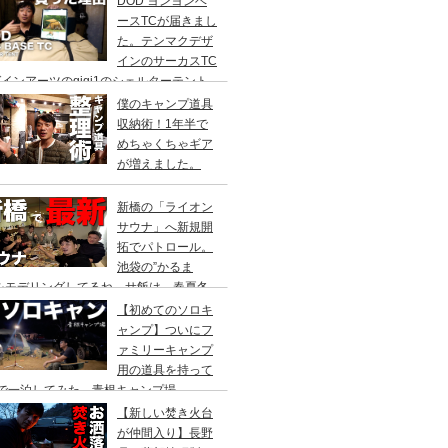
DOD ヨンヨンベ
ースTCが届きまし
た。テンマクデザ
インのサーカスTC
インアーツのgigi1のシェルターテント
比較検討をし、購入に至った理由。
僕のキャンプ道具
収納術！1年半で
めちゃくちゃギア
が増えました。
新橋の「ライオン
サウナ」へ新規開
拓でパトロール。
池袋の”かるま
”をモデリングしてるね。サ飯は、春夏冬
て。
【初めてのソロキ
ャンプ】ついにフ
ァミリーキャンプ
用の道具を持って
人で一泊してみた。青根キャンプ場
【新しい焚き火台
が仲間入り】長野