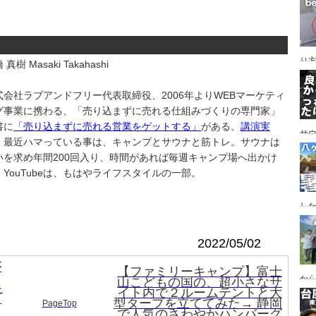
レイ
ンプ
り
 真樹 Masaki Takahashi
式会社ラブアンドフリー代表取締役、2006年よりWEBマーケティ
グ事業に携わる、「売り込まずに売れる仕組みづくりの専門家」
書に
「売り込まずに売れる営業をゲットする」
がある。
講演実
サ
。最近ハマっている事は、キャンプとサウナと筋トレ。サウナは
いを求め年間200回入り、時間があれば毎週キャンプ場へ出かけ
。YouTubeは、もはやライフスタイルの一部。
した
食
ー
2022/05/02
ー
が
【ファミリーキャンプ】富士
から
山こどもの国の、超小さなサ
キ
イト内で２ルームテントと大
の代
ズ
型タープを立ててみた→ 静岡
PageTop
ス
で人気のさわやかハンバーグ