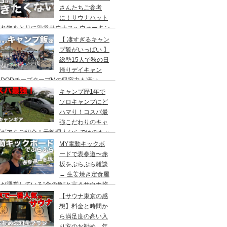
さんたちご参考
に！サウナハット
忘れ物をとりに渋谷サウナスへウォーキン
 ランチはカレー食べに六本木のCoCo壱
【 凄すぎるキャン
屋へ
プ飯がいっぱい 】
総勢15人で秋の日
帰りデイキャン
DODチーズタープMの収容力も凄い。
内のキャンプ場”秋川橋河川公園バーベキ
キャンプ歴1年で
ランド”
ソロキャンプにど
ハマり！コスパ最
強こだわりのキャ
プギアをご紹介！元料理人ならではのキャ
プ飯も堪能。今回は、千葉県一番星キャン
MY電動キックボ
場で雨キャンプでソログルキャンプ。
ードで表参道〜赤
坂をぷらぷら雑談
→ 生姜焼き定食屋
が運営している”金の亀”と言うサウナ施
へ行ってきました。
【サウナ東京の感
想】料金と時間か
ら満足度の高い入
り方のお勧め。年