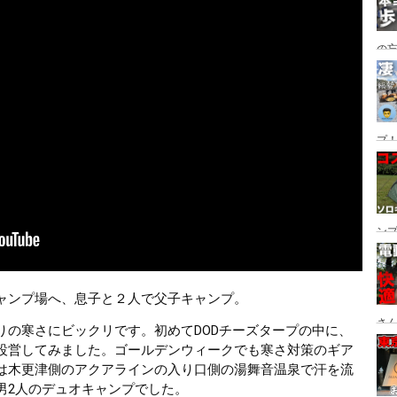
の
グ→
番
プ！
都
ュー
ン
ン
プ
ャンプ場へ、息子と２人で父子キャンプ。
さん
りの寒さにビックリです。初めてDODチーズタープの中に、
設
設営してみました。ゴールデンウィークでも寒さ対策のギア
は木更津側のアクアラインの入り口側の湯舞音温泉で汗を流
男2人のデュオキャンプでした。