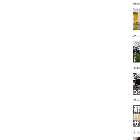
コ
海
ァミ
色
で
す♪
子の
め
る
い♪