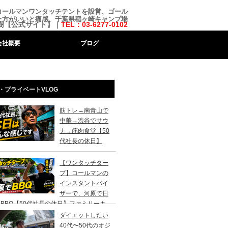
にコールマンワンタッチテントを設営、ゴール
た方がいいと痛感、千葉県稲ヶ崎キャンプ場
樹【公式サイト】｜
TEL：03-6277-0102
会社概要
ブログ
・プライベートVLOG
筋トレ→南青山で
中華→渋谷でサウ
ナ→筋肉食堂【50
代社長の休日】
【ワンタッチター
プ】コールマンの
インスタントバイ
ザーで、河原で日
BBQ【50代社長の休日】ファミリーキ
ンプ初心者さんは、まずこのスタイルでデ
ダイエットしたい
キャンプがおすすめです。
40代〜50代のオジ