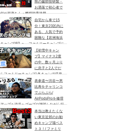
県の薗部技研製・
お洒落で初心者で
火付が超楽ちん・燃焼効率抜群
自宅から車で15
分！東京23区内に
ある、人気で予約
困難な【若洲海浜
キャンプ場】へ、ファミリーキャンプに
ってきた。冬キャンプもキャンプギアを上
【初雪中キャン
に使えば暖かくて楽しい♪
プ】マイナス2度
の中、数ヶ月ぶり
に息子と2人でだ
らファミリーキャンプ/ 冬キャンで温泉
って焚き火して超絶楽しかった。大野路キ
表参道〜渋谷〜恵
ンプ場は結構いいかも
比寿をチャリンコ
でぷらぷら/
AirPodsProを修理
にアップル渋谷へゴープロ雑談しながら行
てきます。モンクレールの新型ショップも
本当は教えたくな
ってみました。
い東京近郊のお勧
めキャンプ場ベス
ト３！/ ファミリ