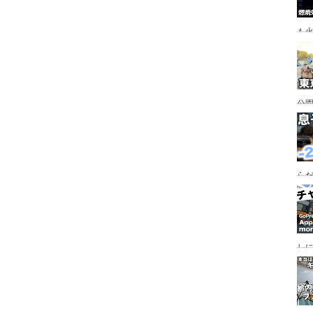
も
公園
行
手
らだ
入
ャ
し
っ
行