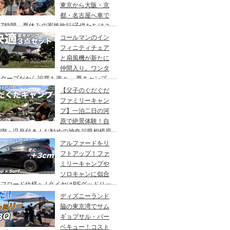
東京から大阪・京
都・名古屋へ車で
7時間、夏休みの家族旅行/子供たちはユ
バーサルスタジオでパパはサウナ→清水寺
コールマンのイン
らの川床で鰻重→世界の山ちゃん
フィニティチェア
と扇風機が新たに
仲間入り。ワンタ
チタープだから設営も楽々。 夏キャンプ
快適に過ごす為のキャンプギア３点セッ
【父子のぐだぐだ
。
ファミリーキャン
プ】一泊二日の河
原で絶景体験！自
満喫・温泉付き！お勧めの神奈川県相模原
・青根キャンプ場。
アルファードをリ
フトアップ！ファ
ミリーキャンプや
ソロキャンに似合
フロード仕様へ / タイヤはBFグッドリッ
オールテレーンTA。ホイールはデルタ
ディズニーランド
ォースのオーバル。アップサスはエスペリ
脇の東京湾でサム
。
ギョプサル・バー
ベキュー！コスト