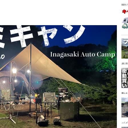
間1
最高
動キ
YA
バイ