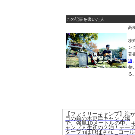
この記事を書いた人
高橋
株
ン
著
績
整
る
【ファミリーキャンプ】海
目の前の木更津キャンプ場
で、強風10メートルの中、
ャンプ人生初の２泊！チー
タープmは飛ばされ、コール