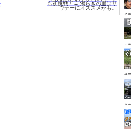
ン
も初挑戦！→ 湯らぎの里はサ
の
ウナーにオススメかも。
片道
ニ
か
ッ
を
ト
然
市
うオ
チの
フ
ア