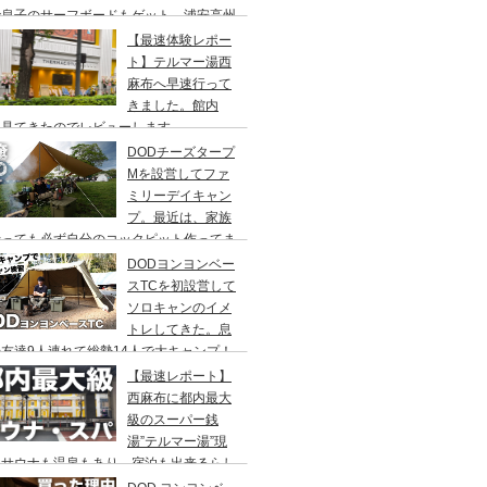
で息子のサーフボードもゲット、浦安高州
浜公園、コールマンワンタッチタープ、フ
【最速体験レポー
リーキャンプ、BBQ
ト】テルマー湯西
麻布へ早速行って
きました。館内
々見てきたのでレビューします。
DODチーズタープ
Mを設営してファ
ミリーデイキャン
プ。最近は、家族
行っても必ず自分のコックピット作ってま
DODヨンヨンベー
スTCを初設営して
ソロキャンのイメ
トレしてきた。息
友達9人連れて総勢14人で大キャンプ！
ちゃくちゃ疲れたぞ。
【最速レポート】
西麻布に都内最大
級のスーパー銭
湯”テルマー湯”現
！サウナも温泉もあり、宿泊も出来るらし