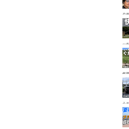
片道
ニ
か
ッ
を
ト
然
市
うオ
チの
フ
ア