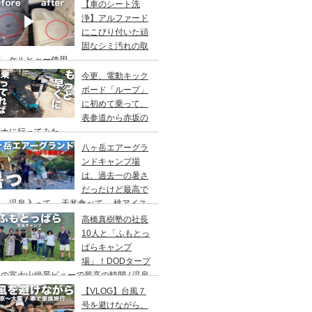
アウト/ 都心から車で1時間/ 河原のキャ
【車のシート洗
場/秋川橋河川公園 バーベキューランド
浄】アルファード
にこびり付いた頑
固なシミ汚れの取
方。ケルヒャー使用。
今更、電動キック
ボード「ループ」
に初めて乗って、
表参道から赤坂の
ウナに行ってみた。
八ヶ岳エアーグラ
ンドキャンプ場
は、過去一の暑さ
だったけど最高で
。温泉入って→ 天丼食べて→ 桃アイス
べて。ファミリーキャンプにもキャンプデ
高橋真樹塾の社長
トにもお勧めです。DOD＆ムラコでグル
10人と「ふもとっ
プキャンプ
ぱらキャンプ
場」！DODタープ
の富士山絶景ビューで最高の時間 / 温泉
わりにシャワー / キャンプ飯は肉にタコ
【VLOG】台風７
にビール
号を避けながら、