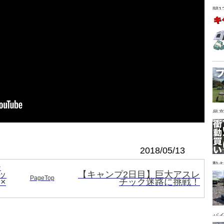
間1
最高
2018/05/13
動キ
チ
ッ
【キャンプ2日目】巨大アスレ
YA
PageTop
 ×
チック迷路に挑戦！
バイ