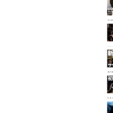
とゼ
と
る
に
1