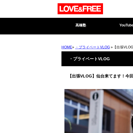
高橋塾
YouTub
HOME
»
・プライベートVLOG
»【出張VL
・プライベートVLOG
【出張VLOG】仙台来てます！今