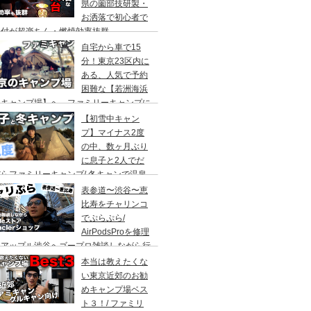
県の薗部技研製・
お洒落で初心者で
火付が超楽ちん・燃焼効率抜群
自宅から車で15
分！東京23区内に
ある、人気で予約
困難な【若洲海浜
キャンプ場】へ、ファミリーキャンプに
ってきた。冬キャンプもキャンプギアを上
【初雪中キャン
に使えば暖かくて楽しい♪
プ】マイナス2度
の中、数ヶ月ぶり
に息子と2人でだ
らファミリーキャンプ/ 冬キャンで温泉
って焚き火して超絶楽しかった。大野路キ
表参道〜渋谷〜恵
ンプ場は結構いいかも
比寿をチャリンコ
でぷらぷら/
AirPodsProを修理
にアップル渋谷へゴープロ雑談しながら行
てきます。モンクレールの新型ショップも
本当は教えたくな
ってみました。
い東京近郊のお勧
めキャンプ場ベス
ト３！/ ファミリ