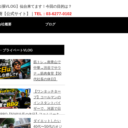
出張VLOG】仙台来てます！今回の目的は？
樹【公式サイト】｜
TEL：03-6277-0102
会社概要
ブログ
・プライベートVLOG
筋トレ→南青山で
中華→渋谷でサウ
ナ→筋肉食堂【50
代社長の休日】
【ワンタッチター
プ】コールマンの
インスタントバイ
ザーで、河原で日
BBQ【50代社長の休日】ファミリーキ
ンプ初心者さんは、まずこのスタイルでデ
ダイエットしたい
キャンプがおすすめです。
40代〜50代のオジ