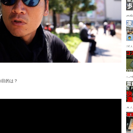
の
グ→
番
プ！
都
ュー
ン
の目的は？
ン
プ
さん
設