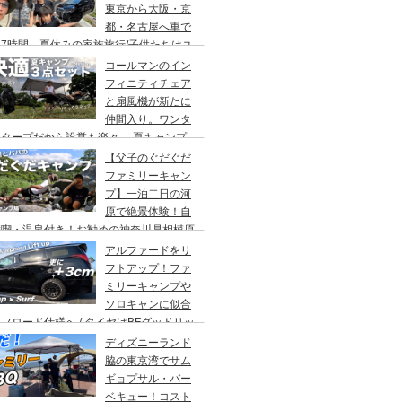
東京から大阪・京
都・名古屋へ車で
7時間、夏休みの家族旅行/子供たちはユ
バーサルスタジオでパパはサウナ→清水寺
コールマンのイン
らの川床で鰻重→世界の山ちゃん
フィニティチェア
と扇風機が新たに
仲間入り。ワンタ
チタープだから設営も楽々。 夏キャンプ
快適に過ごす為のキャンプギア３点セッ
【父子のぐだぐだ
。
ファミリーキャン
プ】一泊二日の河
原で絶景体験！自
満喫・温泉付き！お勧めの神奈川県相模原
・青根キャンプ場。
アルファードをリ
フトアップ！ファ
ミリーキャンプや
ソロキャンに似合
フロード仕様へ / タイヤはBFグッドリッ
オールテレーンTA。ホイールはデルタ
ディズニーランド
ォースのオーバル。アップサスはエスペリ
脇の東京湾でサム
。
ギョプサル・バー
ベキュー！コスト