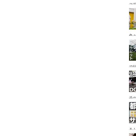
コ
海
ァミ
色
で
す♪
子の
め
る
い♪