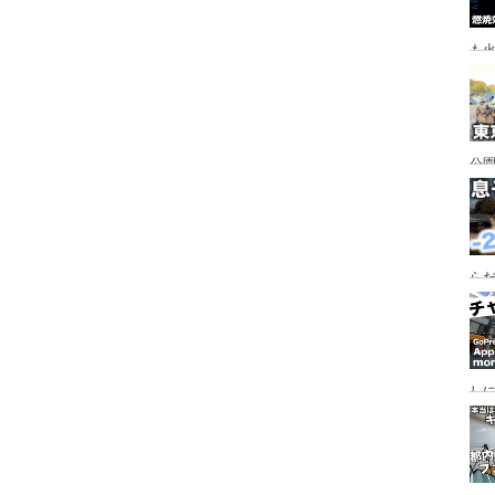
も
公園
行
手
らだ
入
ャ
し
っ
行