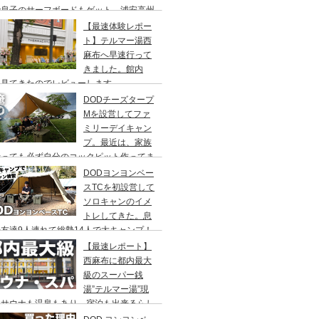
で息子のサーフボードもゲット、浦安高州
浜公園、コールマンワンタッチタープ、フ
【最速体験レポー
リーキャンプ、BBQ
ト】テルマー湯西
麻布へ早速行って
きました。館内
々見てきたのでレビューします。
DODチーズタープ
Mを設営してファ
ミリーデイキャン
プ。最近は、家族
行っても必ず自分のコックピット作ってま
DODヨンヨンベー
スTCを初設営して
ソロキャンのイメ
トレしてきた。息
友達9人連れて総勢14人で大キャンプ！
ちゃくちゃ疲れたぞ。
【最速レポート】
西麻布に都内最大
級のスーパー銭
湯”テルマー湯”現
！サウナも温泉もあり、宿泊も出来るらし