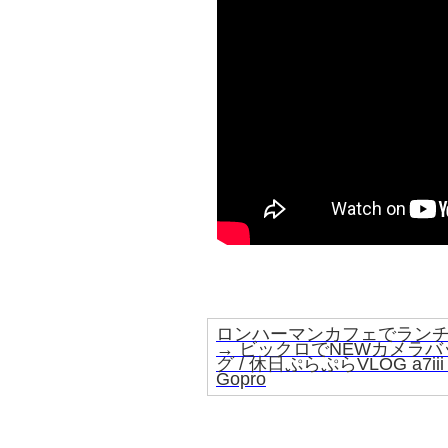
ロンハーマンカフェでラン
→ ビックロでNEWカメラバ
グ / 休日ぷらぷらVLOG a7iii
Gopro