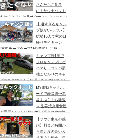
さんたちご参考
に！サウナハット
忘れ物をとりに渋谷サウナスへウォーキン
 ランチはカレー食べに六本木のCoCo壱
【 凄すぎるキャン
屋へ
プ飯がいっぱい 】
総勢15人で秋の日
帰りデイキャン
DODチーズタープMの収容力も凄い。
内のキャンプ場”秋川橋河川公園バーベキ
キャンプ歴1年で
ランド”
ソロキャンプにど
ハマり！コスパ最
強こだわりのキャ
プギアをご紹介！元料理人ならではのキャ
プ飯も堪能。今回は、千葉県一番星キャン
MY電動キックボ
場で雨キャンプでソログルキャンプ。
ードで表参道〜赤
坂をぷらぷら雑談
→ 生姜焼き定食屋
が運営している”金の亀”と言うサウナ施
へ行ってきました。
【サウナ東京の感
想】料金と時間か
ら満足度の高い入
り方のお勧め。年