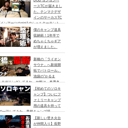
DOD ヨンヨンベ
ースTCが届きまし
た。テンマクデザ
インのサーカスTC
インアーツのgigi1のシェルターテント
比較検討をし、購入に至った理由。
僕のキャンプ道具
収納術！1年半で
めちゃくちゃギア
が増えました。
新橋の「ライオン
サウナ」へ新規開
拓でパトロール。
池袋の”かるま
”をモデリングしてるね。サ飯は、春夏冬
て。
【初めてのソロキ
ャンプ】ついにフ
ァミリーキャンプ
用の道具を持って
人で一泊してみた。青根キャンプ場
【新しい焚き火台
が仲間入り】長野