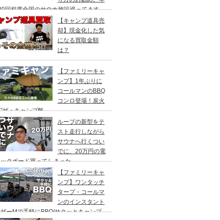
20回程度全国のサウナ施設巡ってます。
【キャンプ道具売
却】現金化した気
になる買取金額
は？
【ファミリーキャ
ンプ】1年ぶりに
コールマンのBBQ
コンロ登場！炭火
”ザ・キャンプ飯
ループの新型をテ
スト走行しながら
サウナへ行くつい
でに、20万円の電
ックボード買ってしまった。
DEA（ヤデア）
【ファミリーキャ
ンプ】ワンタッチ
タープ・コールマ
ンのインスタント
ザーMで手軽にBBQ/サクッとキャンプ