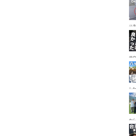
レイ
ンプ
り
サ
した
食
ー
ー
から
の代
ス