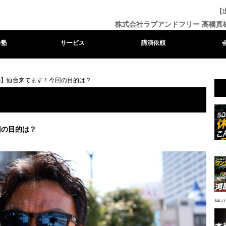
【
株式会社ラブアンドフリー 高橋真
e塾
サービス
講演依頼
OG】仙台来てます！今回の目的は？
回の目的は？
帰り
ャ
イ