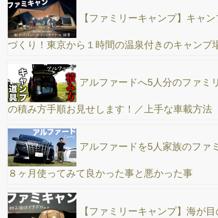
【ファミリーキャンプ】鳥の目河川オートキャン
プ場で”グループキャンプ”→ ホテルサンバレー那須に宿泊して温
泉＆サウナで宴 那須＃１
冬は”サクッと”デイキャンスタイル！/焚き火台テ
ーブル導入したら最高だった/コールマンファーヤープレイステー
ブル/埼玉県彩湖道満グリーンパーク/アサショウのいも豚が超うま
い/ファミリーキャンプ
【ファミリーキャンプ】府中市郷土の森の河川敷
でグループキャンプ→浅草大鳥神社も行ってきた
【ファミリーキャンプ】木場公園でサクッとデイ
キャン、今回目指したのはキャンプギアの装備を軽めで行く事・
パッと設営、パッと撤収・コールマンのワンタッチタープって本