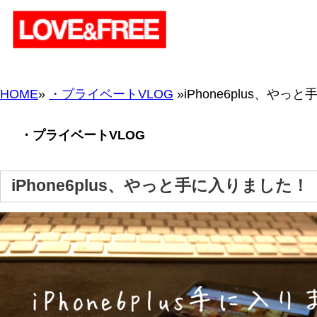
HOME
»
・プライベートVLOG
»iPhone6plus、やっと手に入りました！
・プライベートVLOG
iPhone6plus、やっと手に入りました！