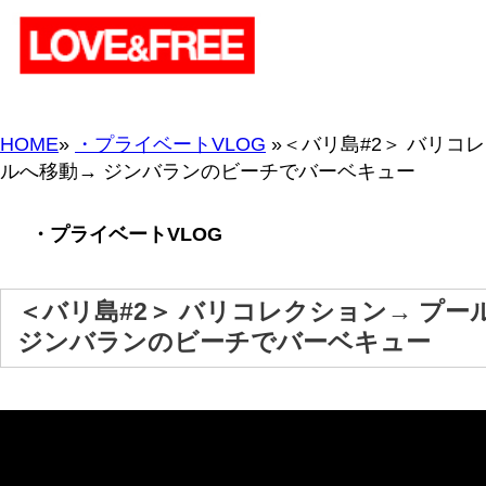
HOME
»
・プライベートVLOG
»＜バリ島#2＞ バリコレクション→ プール付
ルへ移動→ ジンバランのビーチでバーベキュー
・プライベートVLOG
＜バリ島#2＞ バリコレクション→ プール付きホテルへ移
ジンバランのビーチでバーベキュー