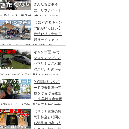
さんたちご参考
に！サウナハット
忘れ物をとりに渋谷サウナスへウォーキン
 ランチはカレー食べに六本木のCoCo壱
【 凄すぎるキャン
屋へ
プ飯がいっぱい 】
総勢15人で秋の日
帰りデイキャン
DODチーズタープMの収容力も凄い。
内のキャンプ場”秋川橋河川公園バーベキ
キャンプ歴1年で
ランド”
ソロキャンプにど
ハマり！コスパ最
強こだわりのキャ
プギアをご紹介！元料理人ならではのキャ
プ飯も堪能。今回は、千葉県一番星キャン
MY電動キックボ
場で雨キャンプでソログルキャンプ。
ードで表参道〜赤
坂をぷらぷら雑談
→ 生姜焼き定食屋
が運営している”金の亀”と言うサウナ施
へ行ってきました。
【サウナ東京の感
想】料金と時間か
ら満足度の高い入
り方のお勧め。年