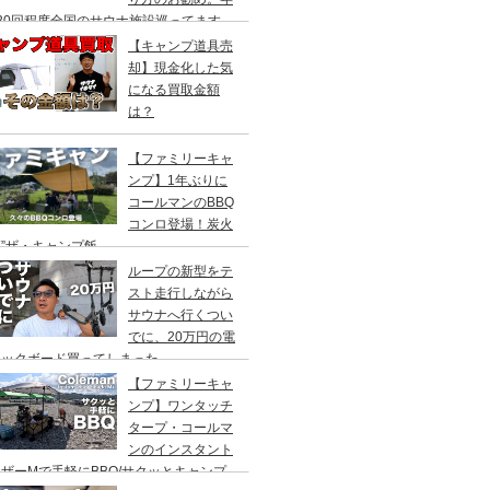
20回程度全国のサウナ施設巡ってます。
【キャンプ道具売
却】現金化した気
になる買取金額
は？
【ファミリーキャ
ンプ】1年ぶりに
コールマンのBBQ
コンロ登場！炭火
”ザ・キャンプ飯
ループの新型をテ
スト走行しながら
サウナへ行くつい
でに、20万円の電
ックボード買ってしまった。
DEA（ヤデア）
【ファミリーキャ
ンプ】ワンタッチ
タープ・コールマ
ンのインスタント
ザーMで手軽にBBQ/サクッとキャンプ