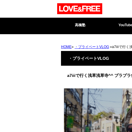
高橋塾
YouTub
HOME
»
・プライベートVLOG
»a7iiiで行
・プライベートVLOG
a7iiiで行く浅草浅草寺^^ プラプ