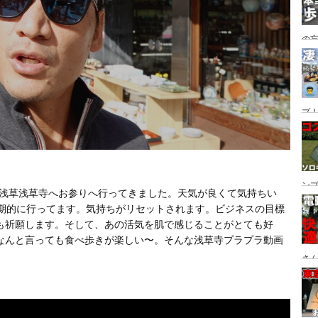
の
グ→
番
プ！
都
ュー
ン
持って、浅草浅草寺へお参りへ行ってきました。天気が良くて気持ちい
ン
定期的に行ってます。気持ちがリセットされます。ビジネスの目標
プ
も祈願します。そして、あの活気を肌で感じることがとても好
なんと言っても食べ歩きが楽しい〜。そんな浅草寺プラプラ動画
さん
設