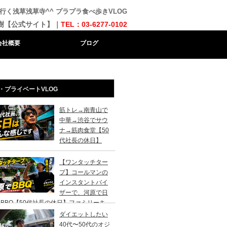
iiで行く浅草浅草寺^^ プラプラ食べ歩きVLOG
樹【公式サイト】｜
TEL：03-6277-0102
会社概要
ブログ
・プライベートVLOG
筋トレ→南青山で
中華→渋谷でサウ
ナ→筋肉食堂【50
代社長の休日】
【ワンタッチター
プ】コールマンの
インスタントバイ
ザーで、河原で日
BBQ【50代社長の休日】ファミリーキ
ンプ初心者さんは、まずこのスタイルでデ
ダイエットしたい
キャンプがおすすめです。
40代〜50代のオジ