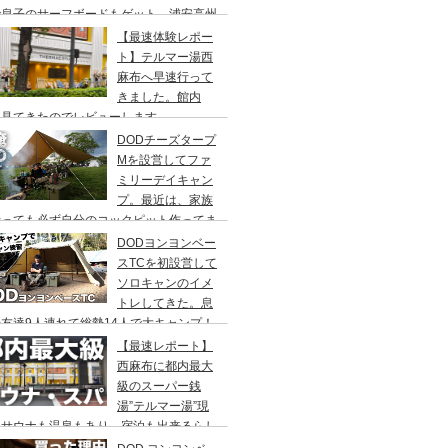
で息子のサーフボードもゲット、浦安高州
浜公園、コールマンワンタッチタープ、フ
【最速体験レポー
リーキャンプ、BBQ
ト】テルマー湯西
麻布へ早速行って
きました。館内
々見てきたのでレビューします。
DODチーズタープ
Mを設営してファ
ミリーデイキャン
プ。最近は、家族
行っても必ず自分のコックピット作ってま
DODヨンヨンベー
スTCを初設営して
ソロキャンのイメ
トレしてきた。息
友達9人連れて総勢14人で大キャンプ！
ちゃくちゃ疲れたぞ。
【最速レポート】
西麻布に都内最大
級のスーパー銭
湯”テルマー湯”現
！サウナも温泉もあり、宿泊も出来るらし