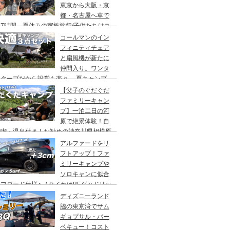
東京から大阪・京
都・名古屋へ車で
7時間、夏休みの家族旅行/子供たちはユ
バーサルスタジオでパパはサウナ→清水寺
コールマンのイン
らの川床で鰻重→世界の山ちゃん
フィニティチェア
と扇風機が新たに
仲間入り。ワンタ
チタープだから設営も楽々。 夏キャンプ
快適に過ごす為のキャンプギア３点セッ
【父子のぐだぐだ
。
ファミリーキャン
プ】一泊二日の河
原で絶景体験！自
満喫・温泉付き！お勧めの神奈川県相模原
・青根キャンプ場。
アルファードをリ
フトアップ！ファ
ミリーキャンプや
ソロキャンに似合
フロード仕様へ / タイヤはBFグッドリッ
オールテレーンTA。ホイールはデルタ
ディズニーランド
ォースのオーバル。アップサスはエスペリ
脇の東京湾でサム
。
ギョプサル・バー
ベキュー！コスト