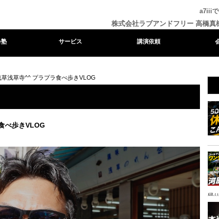
a7i
株式会社ラブアンドフリー 高橋真
e塾
サービス
講演依頼
く浅草浅草寺^^ プラプラ食べ歩きVLOG
ラ食べ歩きVLOG
帰り
ャ
イ