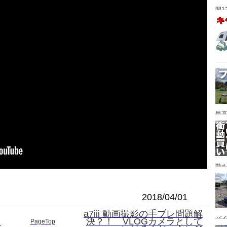
間1
最高
動キ
YA
2018/04/01
a7iii 動画撮影の手ブレ問題解
バイ
、
決？！ VLOGカメラとして
PageTop