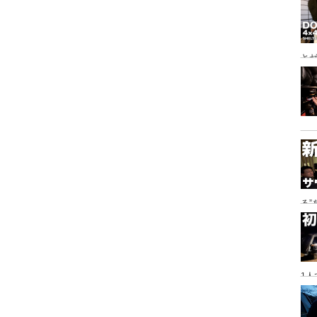
とゼ
と
る
に
1