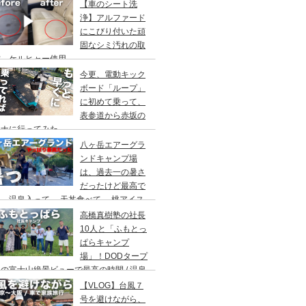
アウト/ 都心から車で1時間/ 河原のキャ
【車のシート洗
場/秋川橋河川公園 バーベキューランド
浄】アルファード
にこびり付いた頑
固なシミ汚れの取
方。ケルヒャー使用。
今更、電動キック
ボード「ループ」
に初めて乗って、
表参道から赤坂の
ウナに行ってみた。
八ヶ岳エアーグラ
ンドキャンプ場
は、過去一の暑さ
だったけど最高で
。温泉入って→ 天丼食べて→ 桃アイス
べて。ファミリーキャンプにもキャンプデ
高橋真樹塾の社長
トにもお勧めです。DOD＆ムラコでグル
10人と「ふもとっ
プキャンプ
ぱらキャンプ
場」！DODタープ
の富士山絶景ビューで最高の時間 / 温泉
わりにシャワー / キャンプ飯は肉にタコ
【VLOG】台風７
にビール
号を避けながら、