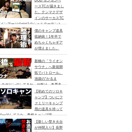
DOD ヨンヨンベ
ースTCが届きまし
た。テンマクデザ
インのサーカスTC
インアーツのgigi1のシェルターテント
比較検討をし、購入に至った理由。
僕のキャンプ道具
収納術！1年半で
めちゃくちゃギア
が増えました。
新橋の「ライオン
サウナ」へ新規開
拓でパトロール。
池袋の”かるま
”をモデリングしてるね。サ飯は、春夏冬
て。
【初めてのソロキ
ャンプ】ついにフ
ァミリーキャンプ
用の道具を持って
人で一泊してみた。青根キャンプ場
【新しい焚き火台
が仲間入り】長野