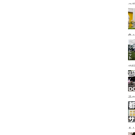
コ
海
ァミ
色
で
す♪
子の
め
る
い♪