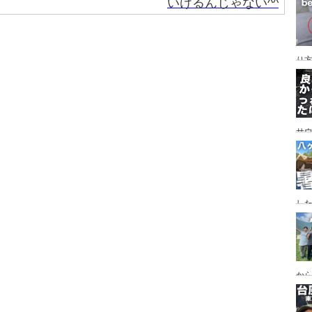
いけるんじゃない^^
レイ
ンプ
り
サ
した
食
ー
ー
から
の代
ス