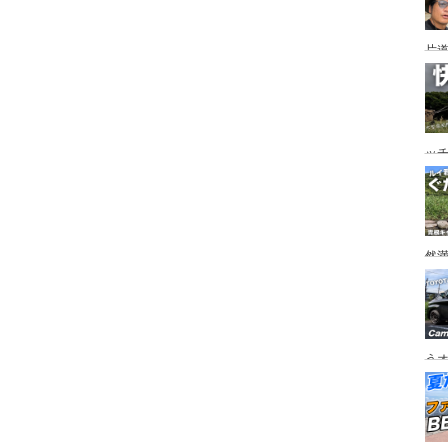
片道
ニ
か
ッ
を
ト
然
市
うオ
チの
フ
ア