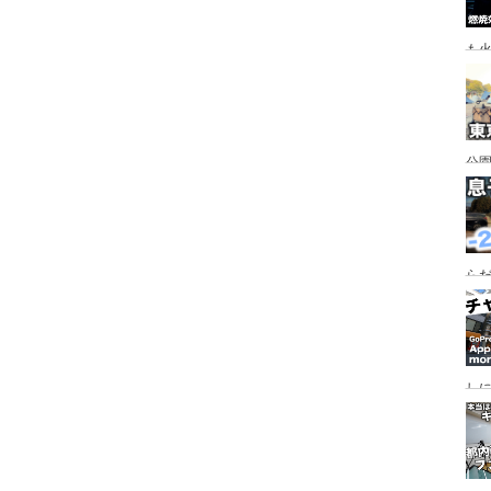
も
公園
行
手
らだ
入
ャ
し
っ
行