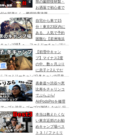
県の薗部技研製・
お洒落で初心者で
火付が超楽ちん・燃焼効率抜群
自宅から車で15
分！東京23区内に
ある、人気で予約
困難な【若洲海浜
キャンプ場】へ、ファミリーキャンプに
ってきた。冬キャンプもキャンプギアを上
【初雪中キャン
に使えば暖かくて楽しい♪
プ】マイナス2度
の中、数ヶ月ぶり
に息子と2人でだ
らファミリーキャンプ/ 冬キャンで温泉
って焚き火して超絶楽しかった。大野路キ
表参道〜渋谷〜恵
ンプ場は結構いいかも
比寿をチャリンコ
でぷらぷら/
AirPodsProを修理
にアップル渋谷へゴープロ雑談しながら行
てきます。モンクレールの新型ショップも
本当は教えたくな
ってみました。
い東京近郊のお勧
めキャンプ場ベス
ト３！/ ファミリ