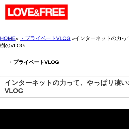
HOME
»
・プライベートVLOG
»インターネットの力って、やっぱり凄いね^^ 
樹のVLOG
・プライベートVLOG
インターネットの力って、やっぱり凄いね^^ 高橋真樹の
VLOG