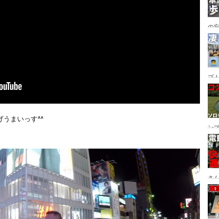
の
グ→
番
プ！
都
ュー
うまいっす^^
ン
ン
プ
さん
設