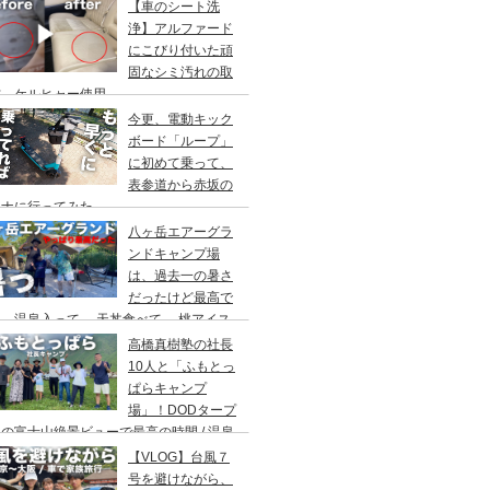
アウト/ 都心から車で1時間/ 河原のキャ
【車のシート洗
場/秋川橋河川公園 バーベキューランド
浄】アルファード
にこびり付いた頑
固なシミ汚れの取
方。ケルヒャー使用。
今更、電動キック
ボード「ループ」
に初めて乗って、
表参道から赤坂の
ウナに行ってみた。
八ヶ岳エアーグラ
ンドキャンプ場
は、過去一の暑さ
だったけど最高で
。温泉入って→ 天丼食べて→ 桃アイス
べて。ファミリーキャンプにもキャンプデ
高橋真樹塾の社長
トにもお勧めです。DOD＆ムラコでグル
10人と「ふもとっ
プキャンプ
ぱらキャンプ
場」！DODタープ
の富士山絶景ビューで最高の時間 / 温泉
わりにシャワー / キャンプ飯は肉にタコ
【VLOG】台風７
にビール
号を避けながら、