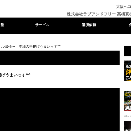
大阪へコ
株式会社ラブアンドフリー 高橋真
e塾
サービス
講演依頼
サル出張〜 本場の串揚げうまいっす^^
げうまいっす^^
帰り
ャ
イ