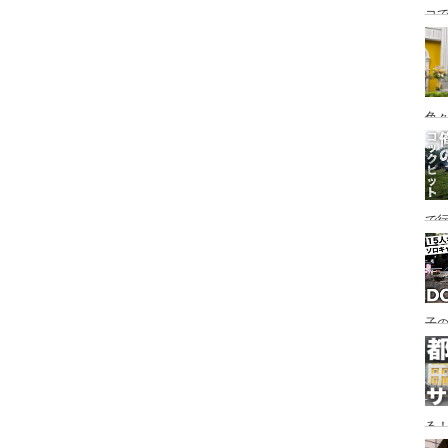
コ
海
ァミ
色
で
す♪
子の
め
る
い♪