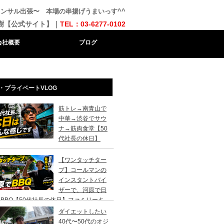
ンサル出張〜 本場の串揚げうまいっす^^
樹【公式サイト】｜
TEL：03-6277-0102
会社概要
ブログ
・プライベートVLOG
筋トレ→南青山で
中華→渋谷でサウ
ナ→筋肉食堂【50
代社長の休日】
【ワンタッチター
プ】コールマンの
インスタントバイ
ザーで、河原で日
BBQ【50代社長の休日】ファミリーキ
ンプ初心者さんは、まずこのスタイルでデ
ダイエットしたい
キャンプがおすすめです。
40代〜50代のオジ