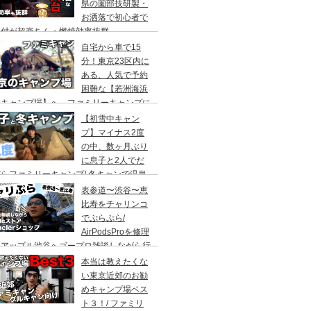
県の薗部技研製・
お洒落で初心者で
火付が超楽ちん・燃焼効率抜群
自宅から車で15
分！東京23区内に
ある、人気で予約
困難な【若洲海浜
キャンプ場】へ、ファミリーキャンプに
ってきた。冬キャンプもキャンプギアを上
【初雪中キャン
に使えば暖かくて楽しい♪
プ】マイナス2度
の中、数ヶ月ぶり
に息子と2人でだ
らファミリーキャンプ/ 冬キャンで温泉
って焚き火して超絶楽しかった。大野路キ
表参道〜渋谷〜恵
ンプ場は結構いいかも
比寿をチャリンコ
でぷらぷら/
AirPodsProを修理
にアップル渋谷へゴープロ雑談しながら行
てきます。モンクレールの新型ショップも
本当は教えたくな
ってみました。
い東京近郊のお勧
めキャンプ場ベス
ト３！/ ファミリ