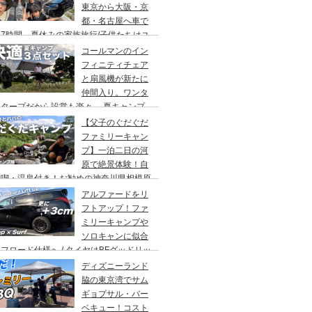
東京から大阪・京
都・名古屋へ車で
7時間、夏休みの家族旅行/子供たちはユ
バーサルスタジオでパパはサウナ→清水寺
コールマンのイン
らの川床で鰻重→世界の山ちゃん
フィニティチェア
と扇風機が新たに
仲間入り。ワンタ
チタープだから設営も楽々。 夏キャンプ
快適に過ごす為のキャンプギア３点セッ
【父子のぐだぐだ
。
ファミリーキャン
プ】一泊二日の河
原で絶景体験！自
満喫・温泉付き！お勧めの神奈川県相模原
・青根キャンプ場。
アルファードをリ
フトアップ！ファ
ミリーキャンプや
ソロキャンに似合
フロード仕様へ / タイヤはBFグッドリッ
オールテレーンTA。ホイールはデルタ
ディズニーランド
ォースのオーバル。アップサスはエスペリ
脇の東京湾でサム
。
ギョプサル・バー
ベキュー！コスト