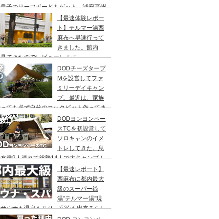
で息子のサーフボードもゲット、浦安高州
浜公園、コールマンワンタッチタープ、フ
【最速体験レポー
リーキャンプ、BBQ
ト】テルマー湯西
麻布へ早速行って
きました。館内
々見てきたのでレビューします。
DODチーズタープ
Mを設営してファ
ミリーデイキャン
プ。最近は、家族
行っても必ず自分のコックピット作ってま
DODヨンヨンベー
スTCを初設営して
ソロキャンのイメ
トレしてきた。息
友達9人連れて総勢14人で大キャンプ！
ちゃくちゃ疲れたぞ。
【最速レポート】
西麻布に都内最大
級のスーパー銭
湯”テルマー湯”現
！サウナも温泉もあり、宿泊も出来るらし