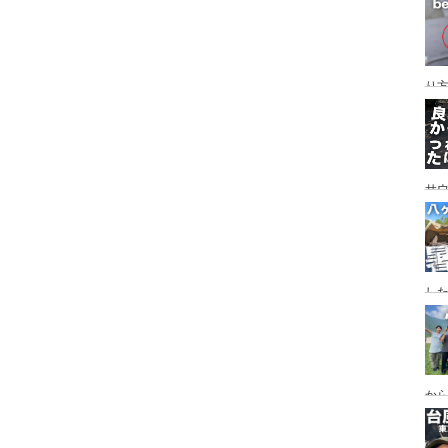
レイ
ンプ
り
サ
した
食
ー
ー
から
の代
ス