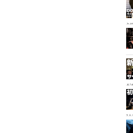
とゼ
と
る
に
1