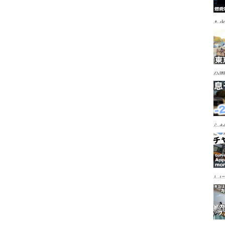
も
公園
行
手
らだ
入
ャ
し
っ
行