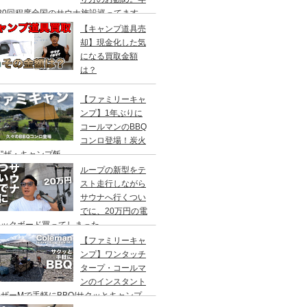
20回程度全国のサウナ施設巡ってます。
【キャンプ道具売
却】現金化した気
になる買取金額
は？
【ファミリーキャ
ンプ】1年ぶりに
コールマンのBBQ
コンロ登場！炭火
”ザ・キャンプ飯
ループの新型をテ
スト走行しながら
サウナへ行くつい
でに、20万円の電
ックボード買ってしまった。
DEA（ヤデア）
【ファミリーキャ
ンプ】ワンタッチ
タープ・コールマ
ンのインスタント
ザーMで手軽にBBQ/サクッとキャンプ