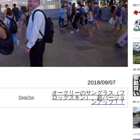
間1
最高
2018/09/07
オークリーのサングラス（フ
ロッグスキン）、超バージョ
PageTop
ンアップ！！
動キ
YA
バイ