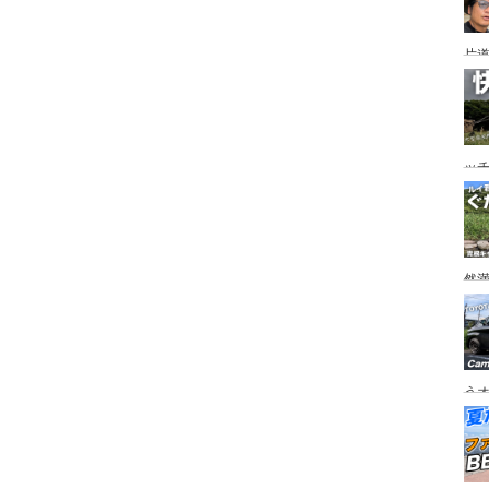
片道
ニ
か
ッ
を
ト
然
市
うオ
チの
フ
ア