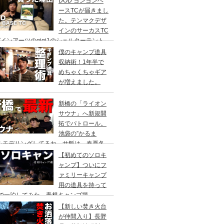
DOD ヨンヨンベ
ースTCが届きまし
た。テンマクデザ
インのサーカスTC
インアーツのgigi1のシェルターテント
比較検討をし、購入に至った理由。
僕のキャンプ道具
収納術！1年半で
めちゃくちゃギア
が増えました。
新橋の「ライオン
サウナ」へ新規開
拓でパトロール。
池袋の”かるま
”をモデリングしてるね。サ飯は、春夏冬
て。
【初めてのソロキ
ャンプ】ついにフ
ァミリーキャンプ
用の道具を持って
人で一泊してみた。青根キャンプ場
【新しい焚き火台
が仲間入り】長野