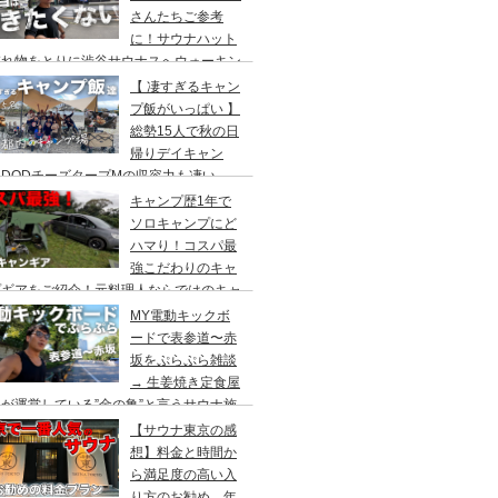
さんたちご参考
に！サウナハット
忘れ物をとりに渋谷サウナスへウォーキン
 ランチはカレー食べに六本木のCoCo壱
【 凄すぎるキャン
屋へ
プ飯がいっぱい 】
総勢15人で秋の日
帰りデイキャン
DODチーズタープMの収容力も凄い。
内のキャンプ場”秋川橋河川公園バーベキ
キャンプ歴1年で
ランド”
ソロキャンプにど
ハマり！コスパ最
強こだわりのキャ
プギアをご紹介！元料理人ならではのキャ
プ飯も堪能。今回は、千葉県一番星キャン
MY電動キックボ
場で雨キャンプでソログルキャンプ。
ードで表参道〜赤
坂をぷらぷら雑談
→ 生姜焼き定食屋
が運営している”金の亀”と言うサウナ施
へ行ってきました。
【サウナ東京の感
想】料金と時間か
ら満足度の高い入
り方のお勧め。年