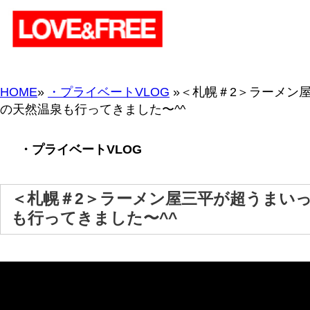
HOME
»
・プライベートVLOG
»＜札幌＃2＞ラーメン屋三平が超うまいっ→ 
の天然温泉も行ってきました〜^^
・プライベートVLOG
＜札幌＃2＞ラーメン屋三平が超うまいっ→ すすきの天然
も行ってきました〜^^