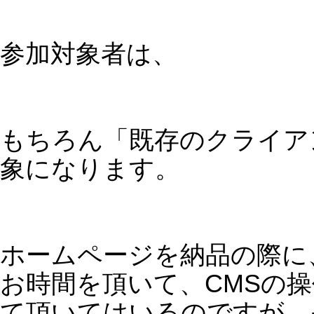
もちろん「既存のクライアント様」が
象になります。
ホームページを納品の際に、約９０分
お時間を頂いて、CMSの操作説明をさ
て頂いてはいるのですが、それだけで
実は全然お時間が足りません。