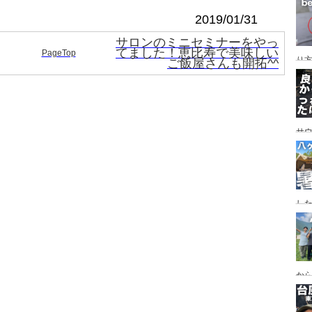
レイ
ンプ
2019/01/31
サロンのミニセミナーをやっ
てました！恵比寿で美味しい
PageTop
り
ご飯屋さんも開拓^^
サ
した
食
ー
ー
から
の代
ス