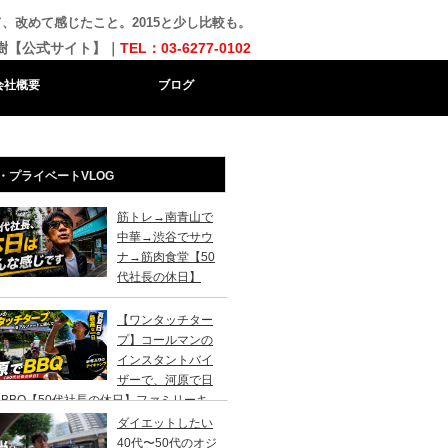
ってみて、改めて感じたこと。2015と少し比較も。
樹【公式サイト】｜
TEL：03-6277-0102
会社概要
ブログ
・プライベートVLOG
筋トレ→南青山で
中華→渋谷でサウ
ナ→筋肉食堂【50
代社長の休日】
【ワンタッチター
プ】コールマンの
インスタントバイ
ザーで、河原で日
BBQ【50代社長の休日】ファミリーキ
ンプ初心者さんは、まずこのスタイルでデ
ダイエットしたい
キャンプがおすすめです。
40代〜50代のオジ