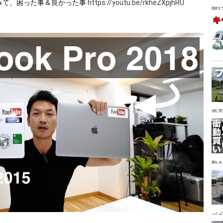
使ってみて、困った事＆良かった事 
https://youtu.be/rkheZXpjhRU
間1
最高
動キ
YA
バイ