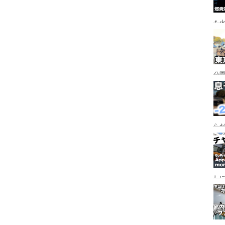
も
公園
行
手
らだ
入
ャ
し
っ
行