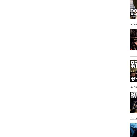
とゼ
と
る
に
1