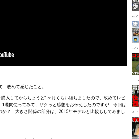
の
グ→
番
プ！
都
ュー
ン
ってみて、改めて感じたこと。
ン
プ
デルを購入してからちょうど1ヶ月くらい経ちましたので、改めてレビ
、1週間使ってみて、ザクっと感想をお伝えしたのですが、今回は
か？　大きさ関係の部分は、2015年モデルと比較もしてみまし
さん
。
設