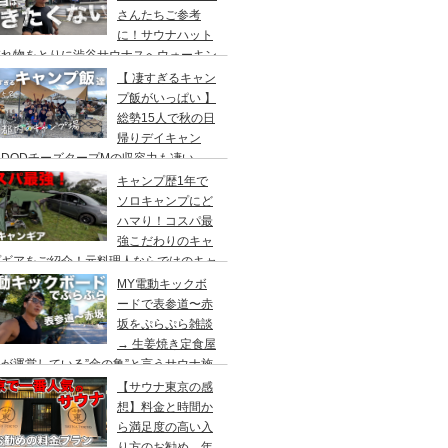
さんたちご参考
に！サウナハット
忘れ物をとりに渋谷サウナスへウォーキン
 ランチはカレー食べに六本木のCoCo壱
【 凄すぎるキャン
屋へ
プ飯がいっぱい 】
総勢15人で秋の日
帰りデイキャン
DODチーズタープMの収容力も凄い。
内のキャンプ場”秋川橋河川公園バーベキ
キャンプ歴1年で
ランド”
ソロキャンプにど
ハマり！コスパ最
強こだわりのキャ
プギアをご紹介！元料理人ならではのキャ
プ飯も堪能。今回は、千葉県一番星キャン
MY電動キックボ
場で雨キャンプでソログルキャンプ。
ードで表参道〜赤
坂をぷらぷら雑談
→ 生姜焼き定食屋
が運営している”金の亀”と言うサウナ施
へ行ってきました。
【サウナ東京の感
想】料金と時間か
ら満足度の高い入
り方のお勧め。年