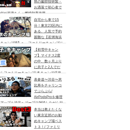
県の薗部技研製・
お洒落で初心者で
火付が超楽ちん・燃焼効率抜群
自宅から車で15
分！東京23区内に
ある、人気で予約
困難な【若洲海浜
キャンプ場】へ、ファミリーキャンプに
ってきた。冬キャンプもキャンプギアを上
【初雪中キャン
に使えば暖かくて楽しい♪
プ】マイナス2度
の中、数ヶ月ぶり
に息子と2人でだ
らファミリーキャンプ/ 冬キャンで温泉
って焚き火して超絶楽しかった。大野路キ
表参道〜渋谷〜恵
ンプ場は結構いいかも
比寿をチャリンコ
でぷらぷら/
AirPodsProを修理
にアップル渋谷へゴープロ雑談しながら行
てきます。モンクレールの新型ショップも
本当は教えたくな
ってみました。
い東京近郊のお勧
めキャンプ場ベス
ト３！/ ファミリ