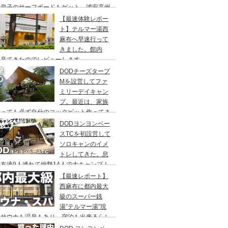
で息子のサーフボードもゲット、浦安高州
浜公園、コールマンワンタッチタープ、フ
【最速体験レポー
リーキャンプ、BBQ
ト】テルマー湯西
麻布へ早速行って
きました。館内
々見てきたのでレビューします。
DODチーズタープ
Mを設営してファ
ミリーデイキャン
プ。最近は、家族
行っても必ず自分のコックピット作ってま
DODヨンヨンベー
スTCを初設営して
ソロキャンのイメ
トレしてきた。息
友達9人連れて総勢14人で大キャンプ！
ちゃくちゃ疲れたぞ。
【最速レポート】
西麻布に都内最大
級のスーパー銭
湯”テルマー湯”現
！サウナも温泉もあり、宿泊も出来るらし