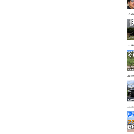
片道
ニ
か
ッ
を
ト
然
市
うオ
チの
フ
ア