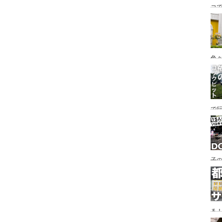
コ
海
ァミ
色
で
す♪
子の
め
る
い♪