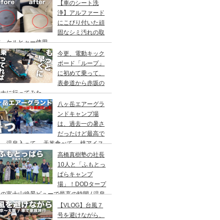
アウト/ 都心から車で1時間/ 河原のキャ
【車のシート洗
場/秋川橋河川公園 バーベキューランド
浄】アルファード
にこびり付いた頑
固なシミ汚れの取
方。ケルヒャー使用。
今更、電動キック
ボード「ループ」
に初めて乗って、
表参道から赤坂の
ウナに行ってみた。
八ヶ岳エアーグラ
ンドキャンプ場
は、過去一の暑さ
だったけど最高で
。温泉入って→ 天丼食べて→ 桃アイス
べて。ファミリーキャンプにもキャンプデ
高橋真樹塾の社長
トにもお勧めです。DOD＆ムラコでグル
10人と「ふもとっ
プキャンプ
ぱらキャンプ
場」！DODタープ
の富士山絶景ビューで最高の時間 / 温泉
わりにシャワー / キャンプ飯は肉にタコ
【VLOG】台風７
にビール
号を避けながら、