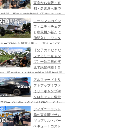
東京から大阪・京
都・名古屋へ車で
7時間、夏休みの家族旅行/子供たちはユ
バーサルスタジオでパパはサウナ→清水寺
コールマンのイン
らの川床で鰻重→世界の山ちゃん
フィニティチェア
と扇風機が新たに
仲間入り。ワンタ
チタープだから設営も楽々。 夏キャンプ
快適に過ごす為のキャンプギア３点セッ
【父子のぐだぐだ
。
ファミリーキャン
プ】一泊二日の河
原で絶景体験！自
満喫・温泉付き！お勧めの神奈川県相模原
・青根キャンプ場。
アルファードをリ
フトアップ！ファ
ミリーキャンプや
ソロキャンに似合
フロード仕様へ / タイヤはBFグッドリッ
オールテレーンTA。ホイールはデルタ
ディズニーランド
ォースのオーバル。アップサスはエスペリ
脇の東京湾でサム
。
ギョプサル・バー
ベキュー！コスト