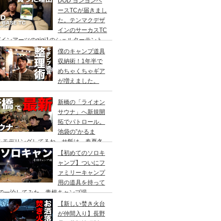
DOD ヨンヨンベ
ースTCが届きまし
た。テンマクデザ
インのサーカスTC
インアーツのgigi1のシェルターテント
比較検討をし、購入に至った理由。
僕のキャンプ道具
収納術！1年半で
めちゃくちゃギア
が増えました。
新橋の「ライオン
サウナ」へ新規開
拓でパトロール。
池袋の”かるま
”をモデリングしてるね。サ飯は、春夏冬
て。
【初めてのソロキ
ャンプ】ついにフ
ァミリーキャンプ
用の道具を持って
人で一泊してみた。青根キャンプ場
【新しい焚き火台
が仲間入り】長野