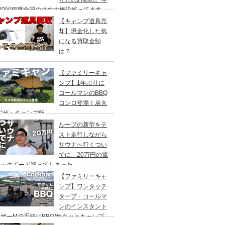
20回程度全国のサウナ施設巡ってます。
【キャンプ道具売
却】現金化した気
になる買取金額
は？
【ファミリーキャ
ンプ】1年ぶりに
コールマンのBBQ
コンロ登場！炭火
”ザ・キャンプ飯
ループの新型をテ
スト走行しながら
サウナへ行くつい
でに、20万円の電
ックボード買ってしまった。
DEA（ヤデア）
【ファミリーキャ
ンプ】ワンタッチ
タープ・コールマ
ンのインスタント
ザーMで手軽にBBQ/サクッとキャンプ