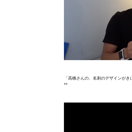
「高橋さんの、名刺のデザインがき
^^