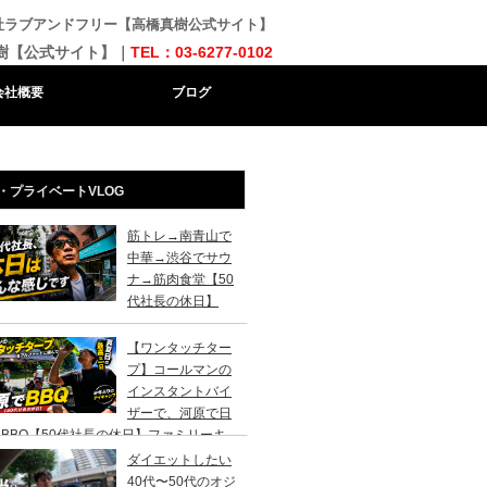
会社ラブアンドフリー【高橋真樹公式サイト】
樹【公式サイト】｜
TEL：03-6277-0102
会社概要
ブログ
・プライベートVLOG
筋トレ→南青山で
中華→渋谷でサウ
ナ→筋肉食堂【50
代社長の休日】
【ワンタッチター
プ】コールマンの
インスタントバイ
ザーで、河原で日
BBQ【50代社長の休日】ファミリーキ
ンプ初心者さんは、まずこのスタイルでデ
ダイエットしたい
キャンプがおすすめです。
40代〜50代のオジ