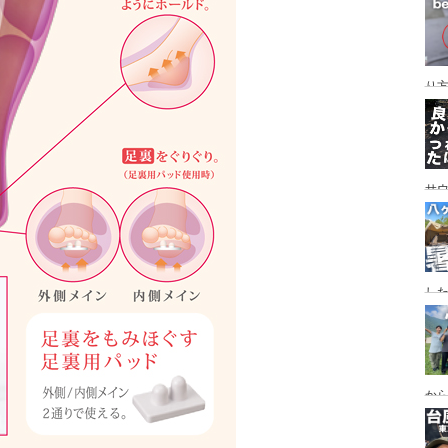
レイ
ンプ
り
サ
した
食
ー
ー
から
の代
ス