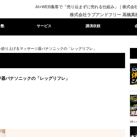
AI×WEB集客で「売り込まずに売れる仕組み」｜株式
株式会社ラブアンドフリー 高橋真
e塾
サービス
講演依頼
を絞り上げるマッサージ器パナソニックの「レッグリフレ」
ジ器パナソニックの「レッグリフレ」
帰り
ャ
イ