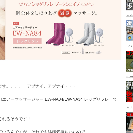
の
グ→
番
プ！
都
ュー
ン
。
ン
です。。。。 アブナイ、アブナイ・・・・
プ
ーマッサージャー EW-NA84/EW-NA34 レッグリフレ で
さん
設
くれるそうです！
ているんですが、それでも結構気持ちいいので、