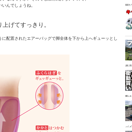
いいんでしょうね。
間1
り上げてすっきり。
うに配置されたエアーバッグで脚全体を下から上へギューッとし
最高
動キ
YA
バイ