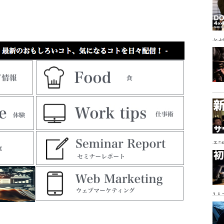
とゼ
と
る
に
1