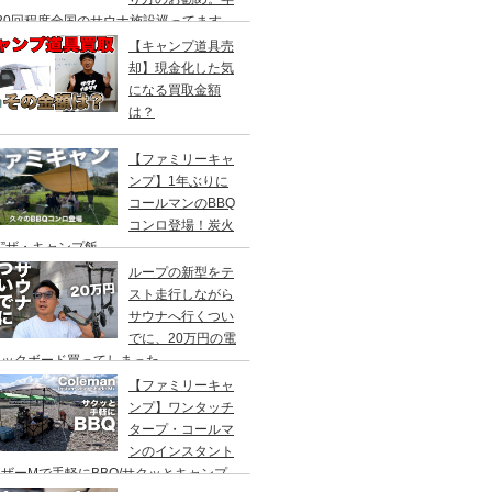
20回程度全国のサウナ施設巡ってます。
【キャンプ道具売
却】現金化した気
になる買取金額
は？
【ファミリーキャ
ンプ】1年ぶりに
コールマンのBBQ
コンロ登場！炭火
”ザ・キャンプ飯
ループの新型をテ
スト走行しながら
サウナへ行くつい
でに、20万円の電
ックボード買ってしまった。
DEA（ヤデア）
【ファミリーキャ
ンプ】ワンタッチ
タープ・コールマ
ンのインスタント
ザーMで手軽にBBQ/サクッとキャンプ