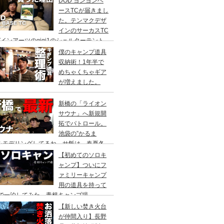
DOD ヨンヨンベ
ースTCが届きまし
た。テンマクデザ
インのサーカスTC
インアーツのgigi1のシェルターテント
比較検討をし、購入に至った理由。
僕のキャンプ道具
収納術！1年半で
めちゃくちゃギア
が増えました。
新橋の「ライオン
サウナ」へ新規開
拓でパトロール。
池袋の”かるま
”をモデリングしてるね。サ飯は、春夏冬
て。
【初めてのソロキ
ャンプ】ついにフ
ァミリーキャンプ
用の道具を持って
人で一泊してみた。青根キャンプ場
【新しい焚き火台
が仲間入り】長野