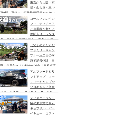
東京から大阪・京
都・名古屋へ車で
7時間、夏休みの家族旅行/子供たちはユ
バーサルスタジオでパパはサウナ→清水寺
コールマンのイン
らの川床で鰻重→世界の山ちゃん
フィニティチェア
と扇風機が新たに
仲間入り。ワンタ
チタープだから設営も楽々。 夏キャンプ
快適に過ごす為のキャンプギア３点セッ
【父子のぐだぐだ
。
ファミリーキャン
プ】一泊二日の河
原で絶景体験！自
満喫・温泉付き！お勧めの神奈川県相模原
・青根キャンプ場。
アルファードをリ
フトアップ！ファ
ミリーキャンプや
ソロキャンに似合
フロード仕様へ / タイヤはBFグッドリッ
オールテレーンTA。ホイールはデルタ
ディズニーランド
ォースのオーバル。アップサスはエスペリ
脇の東京湾でサム
。
ギョプサル・バー
ベキュー！コスト