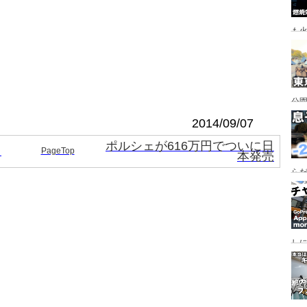
も
公園
行
2014/09/07
手
ポルシェが616万円でついに日
！
PageTop
本発売
らだ
入
ャ
し
っ
行