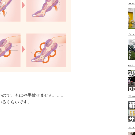
コ
海
ァミ
色
で
す♪
いので、もはや手放せません。。。
子の
いるくらいです。
め
る
い♪