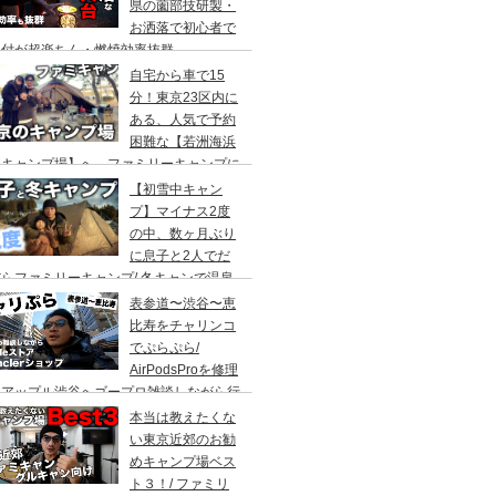
県の薗部技研製・
お洒落で初心者で
火付が超楽ちん・燃焼効率抜群
自宅から車で15
分！東京23区内に
ある、人気で予約
困難な【若洲海浜
キャンプ場】へ、ファミリーキャンプに
ってきた。冬キャンプもキャンプギアを上
【初雪中キャン
に使えば暖かくて楽しい♪
プ】マイナス2度
の中、数ヶ月ぶり
に息子と2人でだ
らファミリーキャンプ/ 冬キャンで温泉
って焚き火して超絶楽しかった。大野路キ
表参道〜渋谷〜恵
ンプ場は結構いいかも
比寿をチャリンコ
でぷらぷら/
AirPodsProを修理
にアップル渋谷へゴープロ雑談しながら行
てきます。モンクレールの新型ショップも
本当は教えたくな
ってみました。
い東京近郊のお勧
めキャンプ場ベス
ト３！/ ファミリ