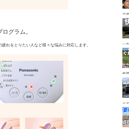
片道
ニ
か
プログラム。
ッ
の疲れをとりたい人など様々な悩みに対応します。
を
ト
然
市
うオ
チの
フ
ア