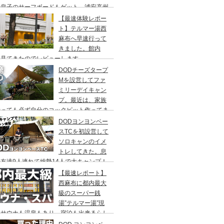
で息子のサーフボードもゲット、浦安高州
浜公園、コールマンワンタッチタープ、フ
【最速体験レポー
リーキャンプ、BBQ
ト】テルマー湯西
麻布へ早速行って
きました。館内
々見てきたのでレビューします。
DODチーズタープ
Mを設営してファ
ミリーデイキャン
プ。最近は、家族
行っても必ず自分のコックピット作ってま
DODヨンヨンベー
スTCを初設営して
ソロキャンのイメ
トレしてきた。息
友達9人連れて総勢14人で大キャンプ！
ちゃくちゃ疲れたぞ。
【最速レポート】
西麻布に都内最大
級のスーパー銭
湯”テルマー湯”現
！サウナも温泉もあり、宿泊も出来るらし