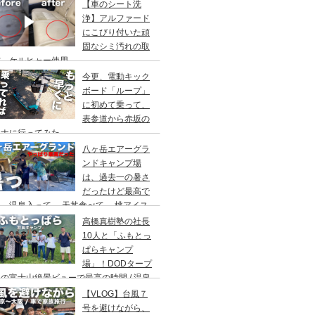
アウト/ 都心から車で1時間/ 河原のキャ
【車のシート洗
場/秋川橋河川公園 バーベキューランド
浄】アルファード
にこびり付いた頑
固なシミ汚れの取
方。ケルヒャー使用。
今更、電動キック
ボード「ループ」
に初めて乗って、
表参道から赤坂の
ウナに行ってみた。
八ヶ岳エアーグラ
ンドキャンプ場
は、過去一の暑さ
だったけど最高で
。温泉入って→ 天丼食べて→ 桃アイス
べて。ファミリーキャンプにもキャンプデ
高橋真樹塾の社長
トにもお勧めです。DOD＆ムラコでグル
10人と「ふもとっ
プキャンプ
ぱらキャンプ
場」！DODタープ
の富士山絶景ビューで最高の時間 / 温泉
わりにシャワー / キャンプ飯は肉にタコ
【VLOG】台風７
にビール
号を避けながら、