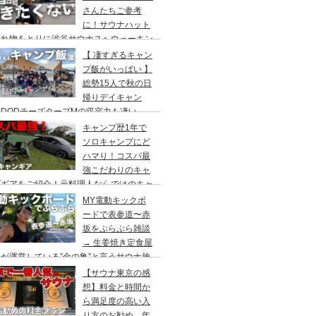
さんたちご参考
に！サウナハット
忘れ物をとりに渋谷サウナスへウォーキン
 ランチはカレー食べに六本木のCoCo壱
【 凄すぎるキャン
屋へ
プ飯がいっぱい 】
総勢15人で秋の日
帰りデイキャン
DODチーズタープMの収容力も凄い。
内のキャンプ場”秋川橋河川公園バーベキ
キャンプ歴1年で
ランド”
ソロキャンプにど
ハマり！コスパ最
強こだわりのキャ
プギアをご紹介！元料理人ならではのキャ
プ飯も堪能。今回は、千葉県一番星キャン
MY電動キックボ
場で雨キャンプでソログルキャンプ。
ードで表参道〜赤
坂をぷらぷら雑談
→ 生姜焼き定食屋
が運営している”金の亀”と言うサウナ施
へ行ってきました。
【サウナ東京の感
想】料金と時間か
ら満足度の高い入
り方のお勧め。年