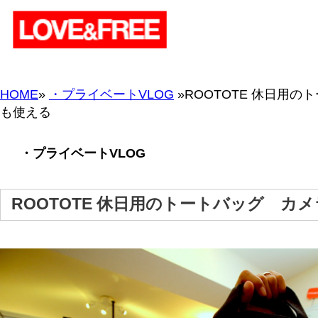
HOME
»
・プライベートVLOG
»ROOTOTE 休日用のトートバッグ カメラバ
も使える
・プライベートVLOG
ROOTOTE 休日用のトートバッグ カメラバッグにも使