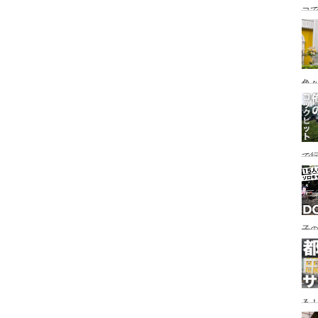
コ
海
ァミ
色
で
す♪
子の
め
る
い♪