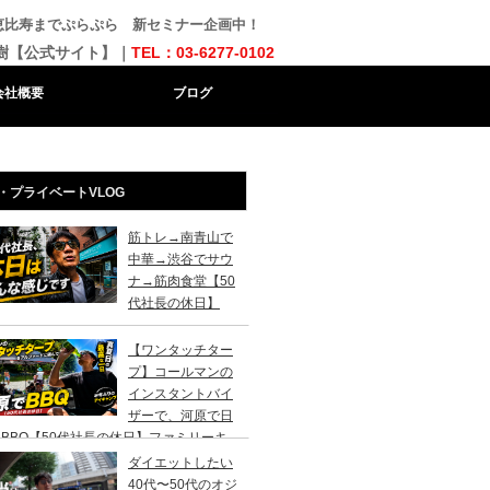
恵比寿までぷらぷら 新セミナー企画中！
樹【公式サイト】｜
TEL：03-6277-0102
会社概要
ブログ
・プライベートVLOG
筋トレ→南青山で
中華→渋谷でサウ
ナ→筋肉食堂【50
代社長の休日】
【ワンタッチター
プ】コールマンの
インスタントバイ
ザーで、河原で日
BBQ【50代社長の休日】ファミリーキ
ンプ初心者さんは、まずこのスタイルでデ
ダイエットしたい
キャンプがおすすめです。
40代〜50代のオジ