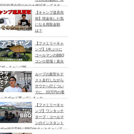
20回程度全国のサウナ施設巡ってます。
【キャンプ道具売
却】現金化した気
になる買取金額
は？
【ファミリーキャ
ンプ】1年ぶりに
コールマンのBBQ
コンロ登場！炭火
”ザ・キャンプ飯
ループの新型をテ
スト走行しながら
サウナへ行くつい
でに、20万円の電
ックボード買ってしまった。
DEA（ヤデア）
【ファミリーキャ
ンプ】ワンタッチ
タープ・コールマ
ンのインスタント
ザーMで手軽にBBQ/サクッとキャンプ