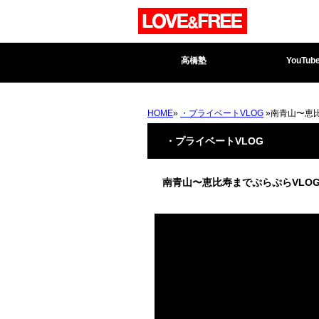
高橋塾
YouTub
HOME
»
・プライベートVLOG
»南青山〜恵
・プライベートVLOG
南青山〜恵比寿までぷらぷらVL