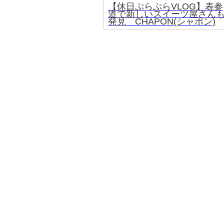
【休日ぷらぷらVLOG】表参
道で新しいスイーツ屋さん
発見 CHAPON(シャポン)