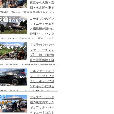
東京から大阪・京
都・名古屋へ車で
7時間、夏休みの家族旅行/子供たちはユ
バーサルスタジオでパパはサウナ→清水寺
コールマンのイン
らの川床で鰻重→世界の山ちゃん
フィニティチェア
と扇風機が新たに
仲間入り。ワンタ
チタープだから設営も楽々。 夏キャンプ
快適に過ごす為のキャンプギア３点セッ
【父子のぐだぐだ
。
ファミリーキャン
プ】一泊二日の河
原で絶景体験！自
満喫・温泉付き！お勧めの神奈川県相模原
・青根キャンプ場。
アルファードをリ
フトアップ！ファ
ミリーキャンプや
ソロキャンに似合
フロード仕様へ / タイヤはBFグッドリッ
オールテレーンTA。ホイールはデルタ
ディズニーランド
ォースのオーバル。アップサスはエスペリ
脇の東京湾でサム
。
ギョプサル・バー
ベキュー！コスト