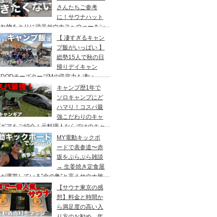
さんたちご参考
に！サウナハット
忘れ物をとりに渋谷サウナスへウォーキン
 ランチはカレー食べに六本木のCoCo壱
【 凄すぎるキャン
屋へ
プ飯がいっぱい 】
総勢15人で秋の日
帰りデイキャン
DODチーズタープMの収容力も凄い。
内のキャンプ場”秋川橋河川公園バーベキ
キャンプ歴1年で
ランド”
ソロキャンプにど
ハマり！コスパ最
強こだわりのキャ
プギアをご紹介！元料理人ならではのキャ
プ飯も堪能。今回は、千葉県一番星キャン
MY電動キックボ
場で雨キャンプでソログルキャンプ。
ードで表参道〜赤
坂をぷらぷら雑談
→ 生姜焼き定食屋
が運営している”金の亀”と言うサウナ施
へ行ってきました。
【サウナ東京の感
想】料金と時間か
ら満足度の高い入
り方のお勧め。年