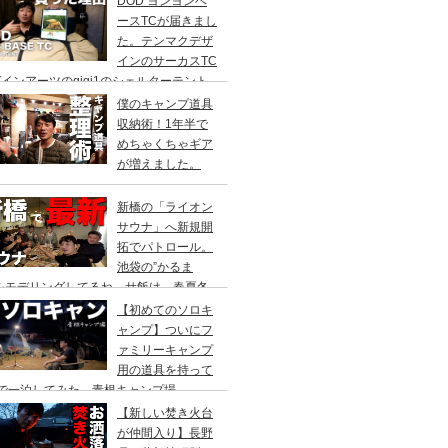
DOD ヨンヨンベ
ースTCが届きまし
た。テンマクデザ
インのサーカスTC
インアーツのgigi1のシェルターテント
比較検討をし、購入に至った理由。
僕のキャンプ道具
収納術！1年半で
めちゃくちゃギア
が増えました。
新橋の「ライオン
サウナ」へ新規開
拓でパトロール。
池袋の”かるま
”をモデリングしてるね。サ飯は、春夏冬
て。
【初めてのソロキ
ャンプ】ついにフ
ァミリーキャンプ
用の道具を持って
人で一泊してみた。青根キャンプ場
【新しい焚き火台
が仲間入り】長野