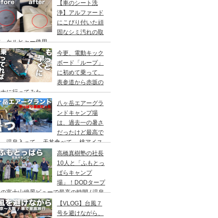
アウト/ 都心から車で1時間/ 河原のキャ
【車のシート洗
場/秋川橋河川公園 バーベキューランド
浄】アルファード
にこびり付いた頑
固なシミ汚れの取
方。ケルヒャー使用。
今更、電動キック
ボード「ループ」
に初めて乗って、
表参道から赤坂の
ウナに行ってみた。
八ヶ岳エアーグラ
ンドキャンプ場
は、過去一の暑さ
だったけど最高で
。温泉入って→ 天丼食べて→ 桃アイス
べて。ファミリーキャンプにもキャンプデ
高橋真樹塾の社長
トにもお勧めです。DOD＆ムラコでグル
10人と「ふもとっ
プキャンプ
ぱらキャンプ
場」！DODタープ
の富士山絶景ビューで最高の時間 / 温泉
わりにシャワー / キャンプ飯は肉にタコ
【VLOG】台風７
にビール
号を避けながら、