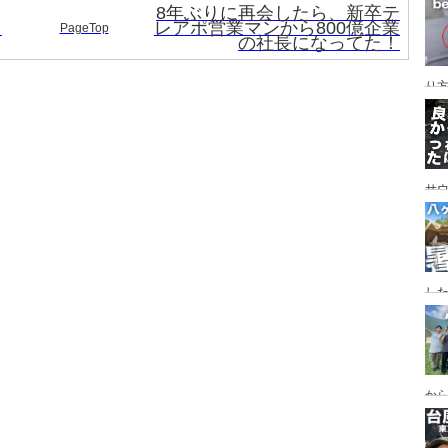
レイ
8年ぶりに再会したら、新卒テ
ンプ
も
レアポ営業マンから800億企業
PageTop
の社長になってた！
り
サ
した
食
ー
ー
から
の代
ス