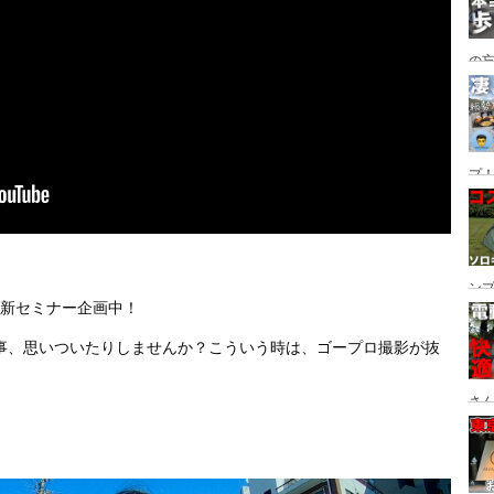
の
グ→
番
プ！
都
ュー
ン
　新セミナー企画中！　
ン
プ
事、思いついたりしませんか？こういう時は、ゴープロ撮影が抜
さん
設