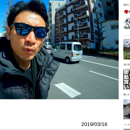
間1
最高
動キ
YA
2019/03/16
バイ