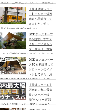
で息子のサーフボードもゲット、浦安高州
浜公園、コールマンワンタッチタープ、フ
【最速体験レポー
リーキャンプ、BBQ
ト】テルマー湯西
麻布へ早速行って
きました。館内
々見てきたのでレビューします。
DODチーズタープ
Mを設営してファ
ミリーデイキャン
プ。最近は、家族
行っても必ず自分のコックピット作ってま
DODヨンヨンベー
スTCを初設営して
ソロキャンのイメ
トレしてきた。息
友達9人連れて総勢14人で大キャンプ！
ちゃくちゃ疲れたぞ。
【最速レポート】
西麻布に都内最大
級のスーパー銭
湯”テルマー湯”現
！サウナも温泉もあり、宿泊も出来るらし