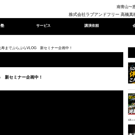
南青山〜
株式会社ラブアンドフリー 高橋真
e塾
サービス
講演依頼
比寿までぷらぷらVLOG 新セミナー企画中！
OG 新セミナー企画中！
帰り
ャ
イ