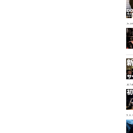
とゼ
と
る
に
1