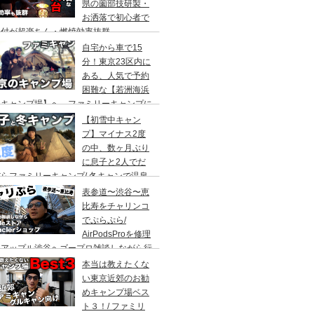
県の薗部技研製・
お洒落で初心者で
火付が超楽ちん・燃焼効率抜群
自宅から車で15
分！東京23区内に
ある、人気で予約
困難な【若洲海浜
キャンプ場】へ、ファミリーキャンプに
ってきた。冬キャンプもキャンプギアを上
【初雪中キャン
に使えば暖かくて楽しい♪
プ】マイナス2度
の中、数ヶ月ぶり
に息子と2人でだ
らファミリーキャンプ/ 冬キャンで温泉
って焚き火して超絶楽しかった。大野路キ
表参道〜渋谷〜恵
ンプ場は結構いいかも
比寿をチャリンコ
でぷらぷら/
AirPodsProを修理
にアップル渋谷へゴープロ雑談しながら行
てきます。モンクレールの新型ショップも
本当は教えたくな
ってみました。
い東京近郊のお勧
めキャンプ場ベス
ト３！/ ファミリ