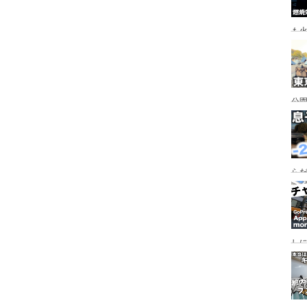
も
公園
行
手
らだ
入
ャ
し
っ
行