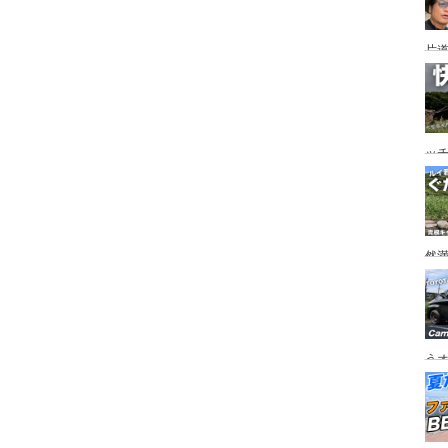
片道
ニ
か
ッ
を
ト
然
市
うオ
チの
フ
ア