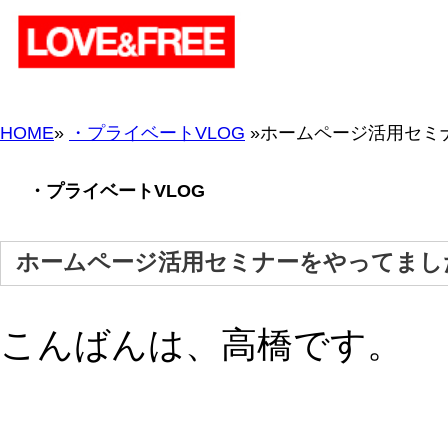
HOME
»
・プライベートVLOG
»ホームページ活用セミナーをやってました。
・プライベートVLOG
ホームページ活用セミナーをやってました。
こんばんは、高橋です。
今日は、ホームページ活用セミナーを
ってました。