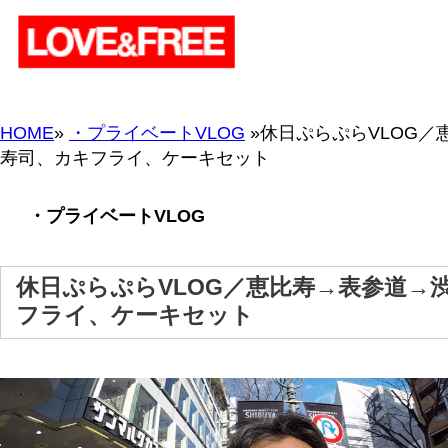
HOME
»
・プライベートVLOG
»休日ぷらぷらVLOG／恵比寿→表参道→渋谷
寿司、カキフライ、ケーキセット
・プライベートVLOG
休日ぷらぷらVLOG／恵比寿→表参道→渋谷 鍋、寿司、
フライ、ケーキセット