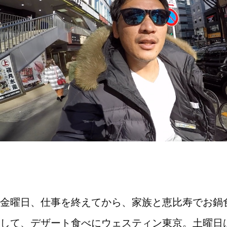
金曜日、仕事を終えてから、家族と恵比寿でお鍋食べに今井屋さんへ
して、デザート食べにウェスティン東京。土曜日は、ジム行ってワッ
買って、夜ごはんは、表参道のいつもの平禄寿司さんへぷらぷら。日
は、渋谷でカキフライ御膳でランチして・・・・　食べ歩きVLOGみた
ってしまいました（笑）暇つぶしにどうぞ〜^^