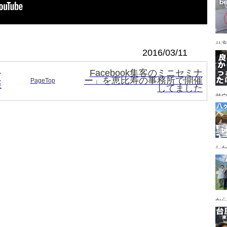
レイ
ンプ
り
2016/03/11
と
Facebook集客のミニセミナ
し
ー」を恵比寿の事務所で開催
PageTop
撮
してました
サ
した
食
ー
ー
から
の代
ス