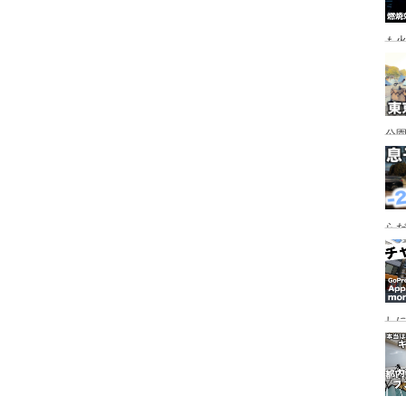
も
公園
行
手
らだ
入
ャ
し
っ
行