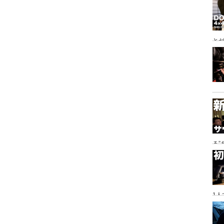
とゼ
と
る
に
1