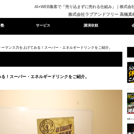
AI×WEB集客で「売り込まずに売れる仕組み」｜株式
株式会社ラブアンドフリー 高橋真
e塾
サービス
講演依頼
ォーマンス力を上げてみる！スーパー・エネルギードリンクをご紹介。
みる！スーパー・エネルギードリンクをご紹介。
帰り
ャ
イ