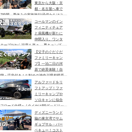
東京から大阪・京
都・名古屋へ車で
7時間、夏休みの家族旅行/子供たちはユ
バーサルスタジオでパパはサウナ→清水寺
コールマンのイン
らの川床で鰻重→世界の山ちゃん
フィニティチェア
と扇風機が新たに
仲間入り。ワンタ
チタープだから設営も楽々。 夏キャンプ
快適に過ごす為のキャンプギア３点セッ
【父子のぐだぐだ
。
ファミリーキャン
プ】一泊二日の河
原で絶景体験！自
満喫・温泉付き！お勧めの神奈川県相模原
・青根キャンプ場。
アルファードをリ
フトアップ！ファ
ミリーキャンプや
ソロキャンに似合
フロード仕様へ / タイヤはBFグッドリッ
オールテレーンTA。ホイールはデルタ
ディズニーランド
ォースのオーバル。アップサスはエスペリ
脇の東京湾でサム
。
ギョプサル・バー
ベキュー！コスト