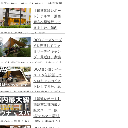
で息子のサーフボードもゲット、浦安高州
浜公園、コールマンワンタッチタープ、フ
【最速体験レポー
リーキャンプ、BBQ
ト】テルマー湯西
麻布へ早速行って
きました。館内
々見てきたのでレビューします。
DODチーズタープ
Mを設営してファ
ミリーデイキャン
プ。最近は、家族
行っても必ず自分のコックピット作ってま
DODヨンヨンベー
スTCを初設営して
ソロキャンのイメ
トレしてきた。息
友達9人連れて総勢14人で大キャンプ！
ちゃくちゃ疲れたぞ。
【最速レポート】
西麻布に都内最大
級のスーパー銭
湯”テルマー湯”現
！サウナも温泉もあり、宿泊も出来るらし