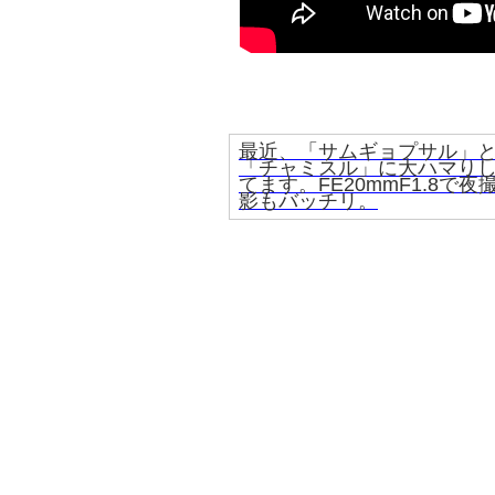
最近、「サムギョプサル」
「チャミスル」に大ハマり
てます。FE20mmF1.8で夜
影もバッチリ。