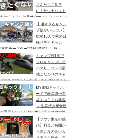
さんたちご参考
に！サウナハット
忘れ物をとりに渋谷サウナスへウォーキン
 ランチはカレー食べに六本木のCoCo壱
【 凄すぎるキャン
屋へ
プ飯がいっぱい 】
総勢15人で秋の日
帰りデイキャン
DODチーズタープMの収容力も凄い。
内のキャンプ場”秋川橋河川公園バーベキ
キャンプ歴1年で
ランド”
ソロキャンプにど
ハマり！コスパ最
強こだわりのキャ
プギアをご紹介！元料理人ならではのキャ
プ飯も堪能。今回は、千葉県一番星キャン
MY電動キックボ
場で雨キャンプでソログルキャンプ。
ードで表参道〜赤
坂をぷらぷら雑談
→ 生姜焼き定食屋
が運営している”金の亀”と言うサウナ施
へ行ってきました。
【サウナ東京の感
想】料金と時間か
ら満足度の高い入
り方のお勧め。年