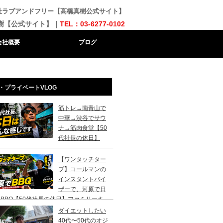
会社ラブアンドフリー【高橋真樹公式サイト】
樹【公式サイト】｜
TEL：03-6277-0102
会社概要
ブログ
・プライベートVLOG
筋トレ→南青山で
中華→渋谷でサウ
ナ→筋肉食堂【50
代社長の休日】
【ワンタッチター
プ】コールマンの
インスタントバイ
ザーで、河原で日
BBQ【50代社長の休日】ファミリーキ
ンプ初心者さんは、まずこのスタイルでデ
ダイエットしたい
キャンプがおすすめです。
40代〜50代のオジ