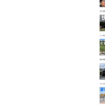
片道
ニ
か
ッ
を
ト
然
市
うオ
チの
フ
ア