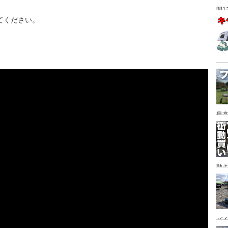
間1
てください。
最高
動キ
YA
バイ