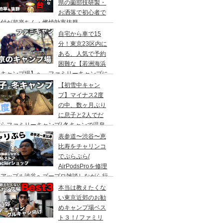
県の薗部技研製・
お洒落で初心者で
火付が超楽ちん・燃焼効率抜群
自宅から車で15
分！東京23区内に
ある、人気で予約
困難な【若洲海浜
キャンプ場】へ、ファミリーキャンプに
ってきた。冬キャンプもキャンプギアを上
【初雪中キャン
に使えば暖かくて楽しい♪
プ】マイナス2度
の中、数ヶ月ぶり
に息子と2人でだ
らファミリーキャンプ/ 冬キャンで温泉
って焚き火して超絶楽しかった。大野路キ
表参道〜渋谷〜恵
ンプ場は結構いいかも
比寿をチャリンコ
でぷらぷら/
AirPodsProを修理
にアップル渋谷へゴープロ雑談しながら行
てきます。モンクレールの新型ショップも
本当は教えたくな
ってみました。
い東京近郊のお勧
めキャンプ場ベス
ト３！/ ファミリ