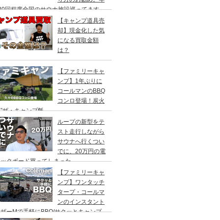
20回程度全国のサウナ施設巡ってます。
【キャンプ道具売
却】現金化した気
になる買取金額
は？
【ファミリーキャ
ンプ】1年ぶりに
コールマンのBBQ
コンロ登場！炭火
”ザ・キャンプ飯
ループの新型をテ
スト走行しながら
サウナへ行くつい
でに、20万円の電
ックボード買ってしまった。
DEA（ヤデア）
【ファミリーキャ
ンプ】ワンタッチ
タープ・コールマ
ンのインスタント
ザーMで手軽にBBQ/サクッとキャンプ