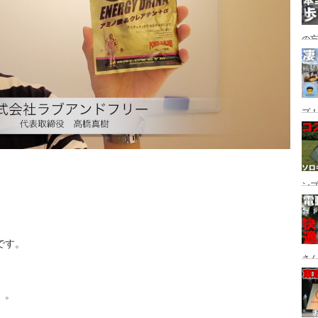
の
グ→
番
プ！
都
ュー
ン
ン
プ
。
です。
さん
設
。。