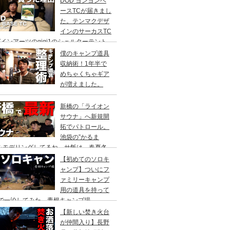
DOD ヨンヨンベ
ースTCが届きまし
た。テンマクデザ
インのサーカスTC
インアーツのgigi1のシェルターテント
比較検討をし、購入に至った理由。
僕のキャンプ道具
収納術！1年半で
めちゃくちゃギア
が増えました。
新橋の「ライオン
サウナ」へ新規開
拓でパトロール。
池袋の”かるま
”をモデリングしてるね。サ飯は、春夏冬
て。
【初めてのソロキ
ャンプ】ついにフ
ァミリーキャンプ
用の道具を持って
人で一泊してみた。青根キャンプ場
【新しい焚き火台
が仲間入り】長野