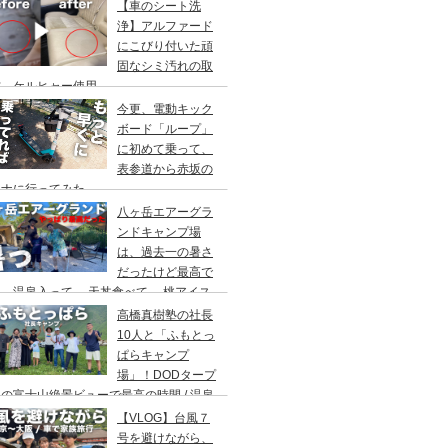
アウト/ 都心から車で1時間/ 河原のキャ
【車のシート洗
場/秋川橋河川公園 バーベキューランド
浄】アルファード
にこびり付いた頑
固なシミ汚れの取
方。ケルヒャー使用。
今更、電動キック
ボード「ループ」
に初めて乗って、
表参道から赤坂の
ウナに行ってみた。
八ヶ岳エアーグラ
ンドキャンプ場
は、過去一の暑さ
だったけど最高で
。温泉入って→ 天丼食べて→ 桃アイス
べて。ファミリーキャンプにもキャンプデ
高橋真樹塾の社長
トにもお勧めです。DOD＆ムラコでグル
10人と「ふもとっ
プキャンプ
ぱらキャンプ
場」！DODタープ
の富士山絶景ビューで最高の時間 / 温泉
わりにシャワー / キャンプ飯は肉にタコ
【VLOG】台風７
にビール
号を避けながら、