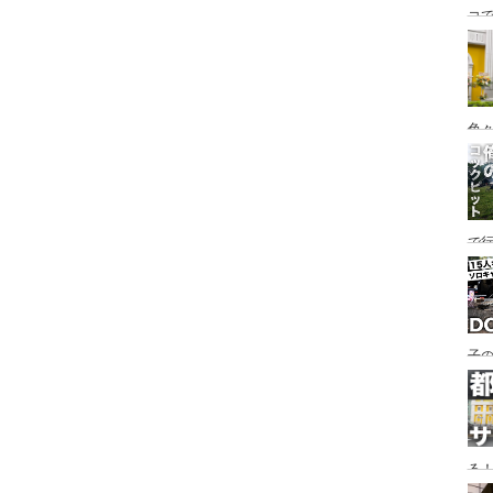
コ
海
ァミ
色
で
す♪
子の
め
る
い♪