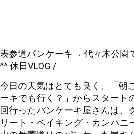
リート・ベイキング・カンパニーさんです。
山の骨董道りのパンケーキ屋さんです。そし
息子がスケートボード乗りたいモードのスイ
が突然入り、じゃあ、代々木公園でも行って
う存分練習してみようということで、僕の弟
合し、ワイワイやってた感じです。とても楽
休日でした。