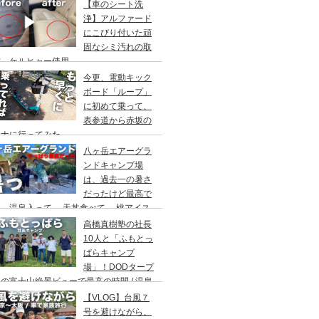
アウト/ 都心から車で1時間/ 河原のキャ
【車のシート洗
場/秋川橋河川公園 バーベキューランド
浄】アルファード
にこびり付いた頑
固なシミ汚れの取
方。ケルヒャー使用。
今更、電動キック
ボード「ループ」
に初めて乗って、
表参道から赤坂の
ウナに行ってみた。
八ヶ岳エアーグラ
ンドキャンプ場
は、過去一の暑さ
だったけど最高で
。温泉入って→ 天丼食べて→ 桃アイス
べて。ファミリーキャンプにもキャンプデ
高橋真樹塾の社長
トにもお勧めです。DOD＆ムラコでグル
10人と「ふもとっ
プキャンプ
ぱらキャンプ
場」！DODタープ
の富士山絶景ビューで最高の時間 / 温泉
わりにシャワー / キャンプ飯は肉にタコ
【VLOG】台風７
にビール
号を避けながら、