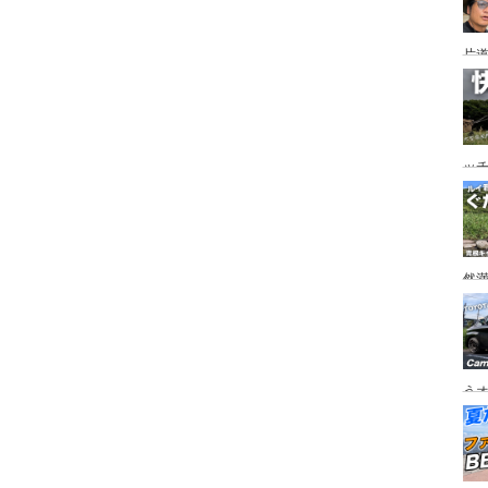
片道
ニ
か
ッ
を
ト
然
市
うオ
チの
フ
ア