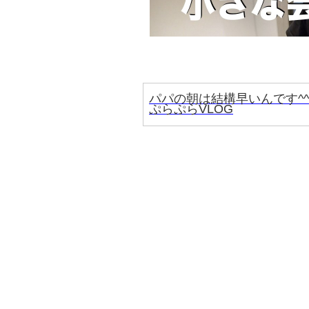
パパの朝は結構早いんです^^
ぷらぷらVLOG