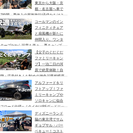
東京から大阪・京
都・名古屋へ車で
7時間、夏休みの家族旅行/子供たちはユ
バーサルスタジオでパパはサウナ→清水寺
コールマンのイン
らの川床で鰻重→世界の山ちゃん
フィニティチェア
と扇風機が新たに
仲間入り。ワンタ
チタープだから設営も楽々。 夏キャンプ
快適に過ごす為のキャンプギア３点セッ
【父子のぐだぐだ
。
ファミリーキャン
プ】一泊二日の河
原で絶景体験！自
満喫・温泉付き！お勧めの神奈川県相模原
・青根キャンプ場。
アルファードをリ
フトアップ！ファ
ミリーキャンプや
ソロキャンに似合
フロード仕様へ / タイヤはBFグッドリッ
オールテレーンTA。ホイールはデルタ
ディズニーランド
ォースのオーバル。アップサスはエスペリ
脇の東京湾でサム
。
ギョプサル・バー
ベキュー！コスト