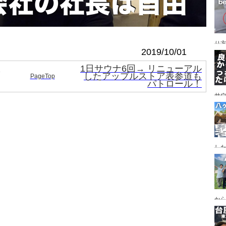
レイ
ンプ
り
2019/10/01
1日サウナ6回→ リニューアル
したアップルストア表参道も
PageTop
パトロール！
サ
した
食
ー
ー
から
の代
ス