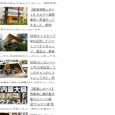
で息子のサーフボードもゲット、浦安高州
浜公園、コールマンワンタッチタープ、フ
【最速体験レポー
リーキャンプ、BBQ
ト】テルマー湯西
麻布へ早速行って
きました。館内
々見てきたのでレビューします。
DODチーズタープ
Mを設営してファ
ミリーデイキャン
プ。最近は、家族
行っても必ず自分のコックピット作ってま
DODヨンヨンベー
スTCを初設営して
ソロキャンのイメ
トレしてきた。息
友達9人連れて総勢14人で大キャンプ！
ちゃくちゃ疲れたぞ。
【最速レポート】
西麻布に都内最大
級のスーパー銭
湯”テルマー湯”現
！サウナも温泉もあり、宿泊も出来るらし