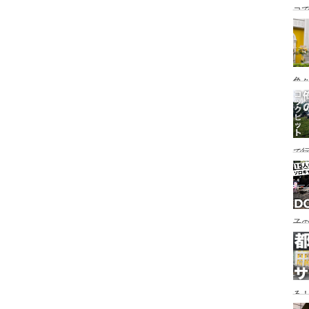
コ
海
ァミ
色
で
す♪
子の
め
る
い♪