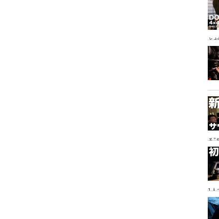
とゼ
と
る
に
1