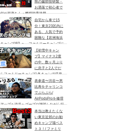
県の薗部技研製・
お洒落で初心者で
火付が超楽ちん・燃焼効率抜群
自宅から車で15
分！東京23区内に
ある、人気で予約
困難な【若洲海浜
キャンプ場】へ、ファミリーキャンプに
ってきた。冬キャンプもキャンプギアを上
【初雪中キャン
に使えば暖かくて楽しい♪
プ】マイナス2度
の中、数ヶ月ぶり
に息子と2人でだ
らファミリーキャンプ/ 冬キャンで温泉
って焚き火して超絶楽しかった。大野路キ
表参道〜渋谷〜恵
ンプ場は結構いいかも
比寿をチャリンコ
でぷらぷら/
AirPodsProを修理
にアップル渋谷へゴープロ雑談しながら行
てきます。モンクレールの新型ショップも
本当は教えたくな
ってみました。
い東京近郊のお勧
めキャンプ場ベス
ト３！/ ファミリ