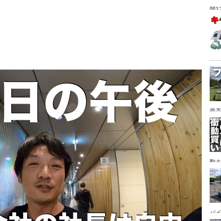
間1
最高
動キ
YA
バイ