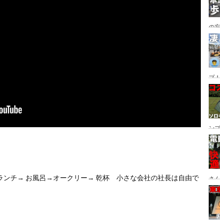
の
グ→
番
プ！
都
ュー
ン
ン
プ
ンチ→ お風呂→オークリー→ 乾杯　小さな会社の社長は自由で
さん
設