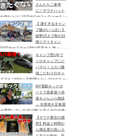
さんたちご参考
に！サウナハット
忘れ物をとりに渋谷サウナスへウォーキン
 ランチはカレー食べに六本木のCoCo壱
【 凄すぎるキャン
屋へ
プ飯がいっぱい 】
総勢15人で秋の日
帰りデイキャン
DODチーズタープMの収容力も凄い。
内のキャンプ場”秋川橋河川公園バーベキ
キャンプ歴1年で
ランド”
ソロキャンプにど
ハマり！コスパ最
強こだわりのキャ
プギアをご紹介！元料理人ならではのキャ
プ飯も堪能。今回は、千葉県一番星キャン
MY電動キックボ
場で雨キャンプでソログルキャンプ。
ードで表参道〜赤
坂をぷらぷら雑談
→ 生姜焼き定食屋
が運営している”金の亀”と言うサウナ施
へ行ってきました。
【サウナ東京の感
想】料金と時間か
ら満足度の高い入
り方のお勧め。年