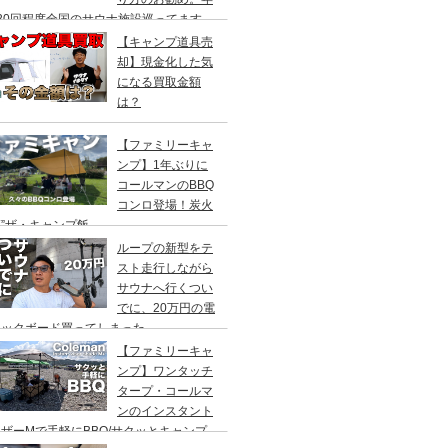
20回程度全国のサウナ施設巡ってます。
【キャンプ道具売
却】現金化した気
になる買取金額
は？
【ファミリーキャ
ンプ】1年ぶりに
コールマンのBBQ
コンロ登場！炭火
”ザ・キャンプ飯
ループの新型をテ
スト走行しながら
サウナへ行くつい
でに、20万円の電
ックボード買ってしまった。
DEA（ヤデア）
【ファミリーキャ
ンプ】ワンタッチ
タープ・コールマ
ンのインスタント
ザーMで手軽にBBQ/サクッとキャンプ