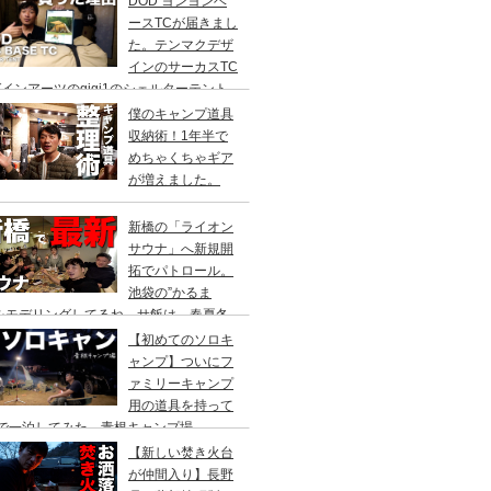
DOD ヨンヨンベ
ースTCが届きまし
た。テンマクデザ
インのサーカスTC
インアーツのgigi1のシェルターテント
比較検討をし、購入に至った理由。
僕のキャンプ道具
収納術！1年半で
めちゃくちゃギア
が増えました。
新橋の「ライオン
サウナ」へ新規開
拓でパトロール。
池袋の”かるま
”をモデリングしてるね。サ飯は、春夏冬
て。
【初めてのソロキ
ャンプ】ついにフ
ァミリーキャンプ
用の道具を持って
人で一泊してみた。青根キャンプ場
【新しい焚き火台
が仲間入り】長野