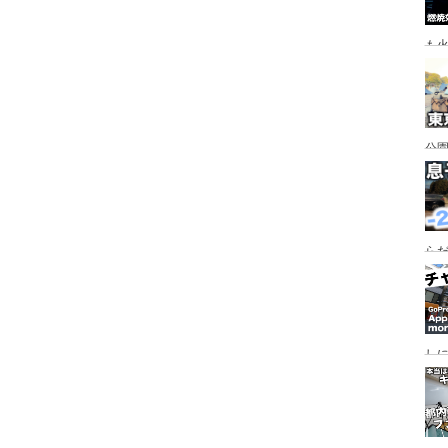
も
公園
行
手
らだ
入
ャ
し
っ
行