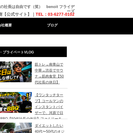
長は自由です（笑） benoit フライデ
ーズ
樹【公式サイト】｜
TEL：03-6277-0102
会社概要
ブログ
・プライベートVLOG
筋トレ→南青山で
中華→渋谷でサウ
ナ→筋肉食堂【50
代社長の休日】
【ワンタッチター
プ】コールマンの
インスタントバイ
ザーで、河原で日
BBQ【50代社長の休日】ファミリーキ
ンプ初心者さんは、まずこのスタイルでデ
ダイエットしたい
キャンプがおすすめです。
40代〜50代のオジ