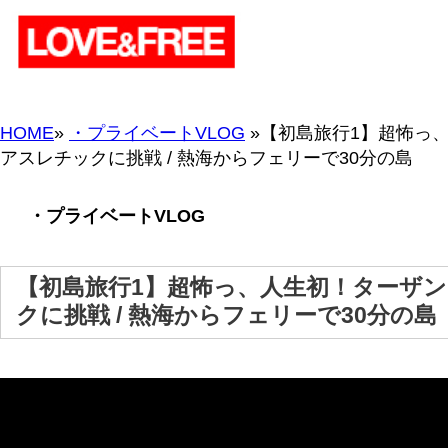
HOME
»
・プライベートVLOG
»【初島旅行1】超怖っ、人生初！ターザンロー
アスレチックに挑戦 / 熱海からフェリーで30分の島
・プライベートVLOG
【初島旅行1】超怖っ、人生初！ターザンロープのアスレ
クに挑戦 / 熱海からフェリーで30分の島