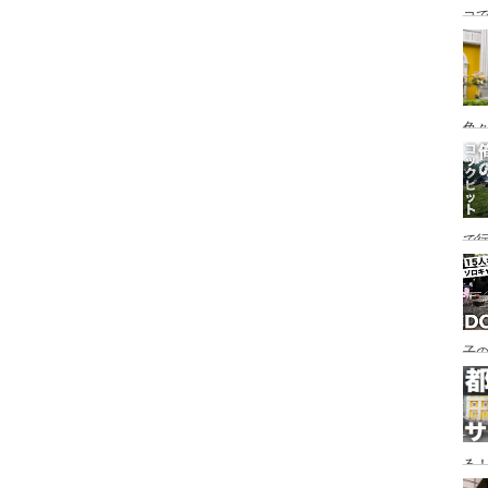
コ
海
ァミ
色
で
す♪
子の
め
る
い♪