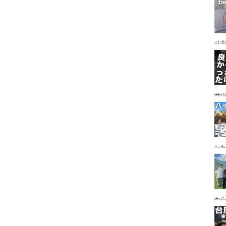
レイ
ンプ
り
サ
した
食
ー
ー
から
の代
ス