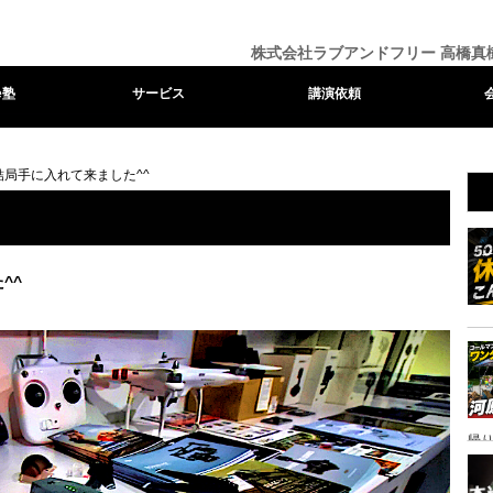
株式会社ラブアンドフリー 高橋真
e塾
サービス
講演依頼
結局手に入れて来ました^^
^^
帰り
ャ
イ