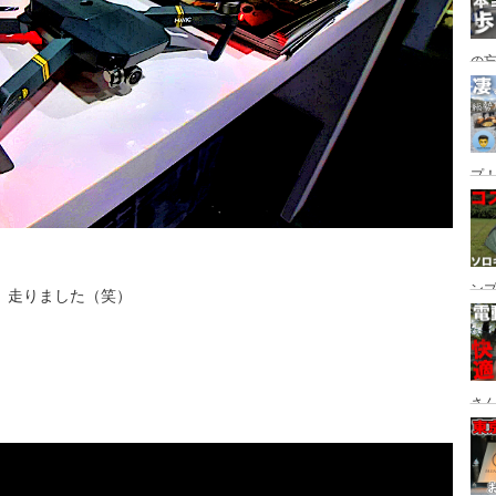
の
グ→
番
プ！
都
ュー
ン
、走りました（笑）
ン
プ
さん
設