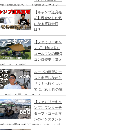
20回程度全国のサウナ施設巡ってます。
【キャンプ道具売
却】現金化した気
になる買取金額
は？
【ファミリーキャ
ンプ】1年ぶりに
コールマンのBBQ
コンロ登場！炭火
”ザ・キャンプ飯
ループの新型をテ
スト走行しながら
サウナへ行くつい
でに、20万円の電
ックボード買ってしまった。
DEA（ヤデア）
【ファミリーキャ
ンプ】ワンタッチ
タープ・コールマ
ンのインスタント
ザーMで手軽にBBQ/サクッとキャンプ