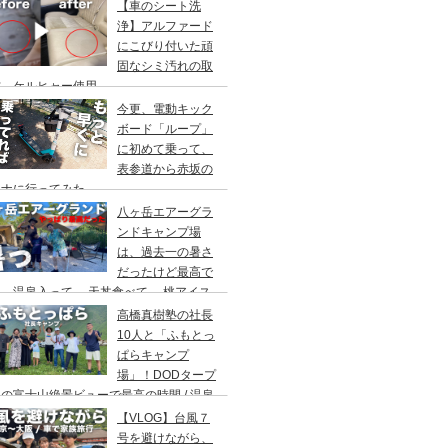
アウト/ 都心から車で1時間/ 河原のキャ
【車のシート洗
場/秋川橋河川公園 バーベキューランド
浄】アルファード
にこびり付いた頑
固なシミ汚れの取
方。ケルヒャー使用。
今更、電動キック
ボード「ループ」
に初めて乗って、
表参道から赤坂の
ウナに行ってみた。
八ヶ岳エアーグラ
ンドキャンプ場
は、過去一の暑さ
だったけど最高で
。温泉入って→ 天丼食べて→ 桃アイス
べて。ファミリーキャンプにもキャンプデ
高橋真樹塾の社長
トにもお勧めです。DOD＆ムラコでグル
10人と「ふもとっ
プキャンプ
ぱらキャンプ
場」！DODタープ
の富士山絶景ビューで最高の時間 / 温泉
わりにシャワー / キャンプ飯は肉にタコ
【VLOG】台風７
にビール
号を避けながら、