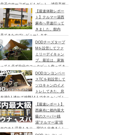
で息子のサーフボードもゲット、浦安高州
浜公園、コールマンワンタッチタープ、フ
【最速体験レポー
リーキャンプ、BBQ
ト】テルマー湯西
麻布へ早速行って
きました。館内
々見てきたのでレビューします。
DODチーズタープ
Mを設営してファ
ミリーデイキャン
プ。最近は、家族
行っても必ず自分のコックピット作ってま
DODヨンヨンベー
スTCを初設営して
ソロキャンのイメ
トレしてきた。息
友達9人連れて総勢14人で大キャンプ！
ちゃくちゃ疲れたぞ。
【最速レポート】
西麻布に都内最大
級のスーパー銭
湯”テルマー湯”現
！サウナも温泉もあり、宿泊も出来るらし