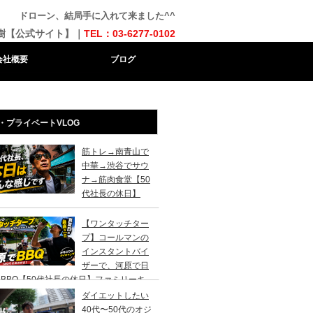
ドローン、結局手に入れて来ました^^
樹【公式サイト】｜
TEL：03-6277-0102
会社概要
ブログ
・プライベートVLOG
筋トレ→南青山で
中華→渋谷でサウ
ナ→筋肉食堂【50
代社長の休日】
【ワンタッチター
プ】コールマンの
インスタントバイ
ザーで、河原で日
BBQ【50代社長の休日】ファミリーキ
ンプ初心者さんは、まずこのスタイルでデ
ダイエットしたい
キャンプがおすすめです。
40代〜50代のオジ