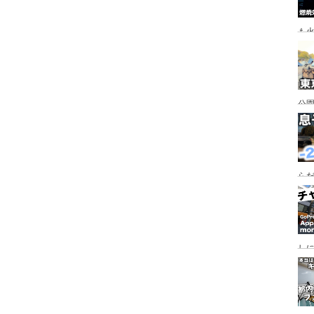
も
公園
行
手
らだ
入
ャ
し
っ
行