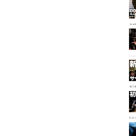
とゼ
と
る
に
1