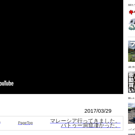
間1
最高
動キ
YA
2017/03/29
へ
マレーシア行ってきました。
PageTop
バトゥー洞窟凄かった。
バイ