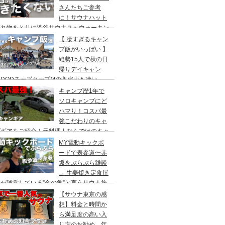
さんたちご参考
に！サウナハット
忘れ物をとりに渋谷サウナスへウォーキン
 ランチはカレー食べに六本木のCoCo壱
【 凄すぎるキャン
屋へ
プ飯がいっぱい 】
総勢15人で秋の日
帰りデイキャン
DODチーズタープMの収容力も凄い。
内のキャンプ場”秋川橋河川公園バーベキ
キャンプ歴1年で
ランド”
ソロキャンプにど
ハマり！コスパ最
強こだわりのキャ
プギアをご紹介！元料理人ならではのキャ
プ飯も堪能。今回は、千葉県一番星キャン
MY電動キックボ
場で雨キャンプでソログルキャンプ。
ードで表参道〜赤
坂をぷらぷら雑談
→ 生姜焼き定食屋
が運営している”金の亀”と言うサウナ施
へ行ってきました。
【サウナ東京の感
想】料金と時間か
ら満足度の高い入
り方のお勧め。年