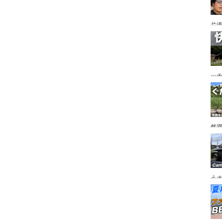
片道
ニ
か
ッ
を
ト
然
市
うオ
チの
フ
ア