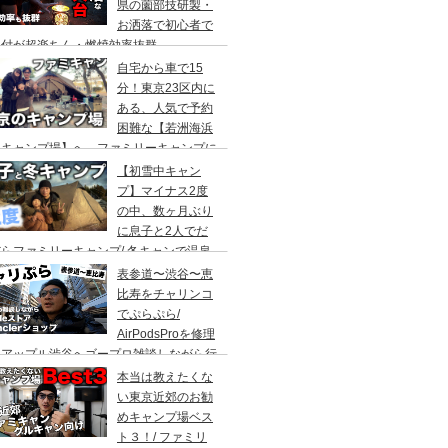
県の薗部技研製・
お洒落で初心者で
火付が超楽ちん・燃焼効率抜群
自宅から車で15
分！東京23区内に
ある、人気で予約
困難な【若洲海浜
キャンプ場】へ、ファミリーキャンプに
ってきた。冬キャンプもキャンプギアを上
【初雪中キャン
に使えば暖かくて楽しい♪
プ】マイナス2度
の中、数ヶ月ぶり
に息子と2人でだ
らファミリーキャンプ/ 冬キャンで温泉
って焚き火して超絶楽しかった。大野路キ
表参道〜渋谷〜恵
ンプ場は結構いいかも
比寿をチャリンコ
でぷらぷら/
AirPodsProを修理
にアップル渋谷へゴープロ雑談しながら行
てきます。モンクレールの新型ショップも
本当は教えたくな
ってみました。
い東京近郊のお勧
めキャンプ場ベス
ト３！/ ファミリ