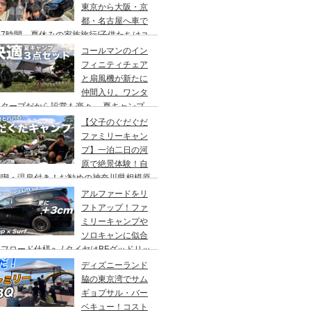
東京から大阪・京
都・名古屋へ車で
7時間、夏休みの家族旅行/子供たちはユ
バーサルスタジオでパパはサウナ→清水寺
コールマンのイン
らの川床で鰻重→世界の山ちゃん
フィニティチェア
と扇風機が新たに
仲間入り。ワンタ
チタープだから設営も楽々。 夏キャンプ
快適に過ごす為のキャンプギア３点セッ
【父子のぐだぐだ
。
ファミリーキャン
プ】一泊二日の河
原で絶景体験！自
満喫・温泉付き！お勧めの神奈川県相模原
・青根キャンプ場。
アルファードをリ
フトアップ！ファ
ミリーキャンプや
ソロキャンに似合
フロード仕様へ / タイヤはBFグッドリッ
オールテレーンTA。ホイールはデルタ
ディズニーランド
ォースのオーバル。アップサスはエスペリ
脇の東京湾でサム
。
ギョプサル・バー
ベキュー！コスト