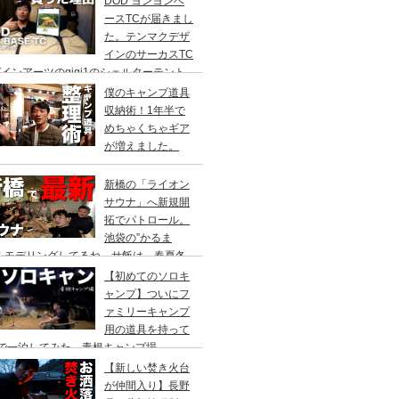
DOD ヨンヨンベ
ースTCが届きまし
た。テンマクデザ
インのサーカスTC
インアーツのgigi1のシェルターテント
比較検討をし、購入に至った理由。
僕のキャンプ道具
収納術！1年半で
めちゃくちゃギア
が増えました。
新橋の「ライオン
サウナ」へ新規開
拓でパトロール。
池袋の”かるま
”をモデリングしてるね。サ飯は、春夏冬
て。
【初めてのソロキ
ャンプ】ついにフ
ァミリーキャンプ
用の道具を持って
人で一泊してみた。青根キャンプ場
【新しい焚き火台
が仲間入り】長野