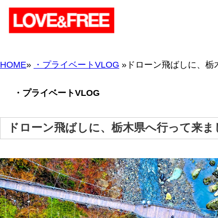
HOME
»
・プライベートVLOG
»ドローン飛ばしに、栃木県へ行って来ました^
・プライベートVLOG
ドローン飛ばしに、栃木県へ行って来ました^^