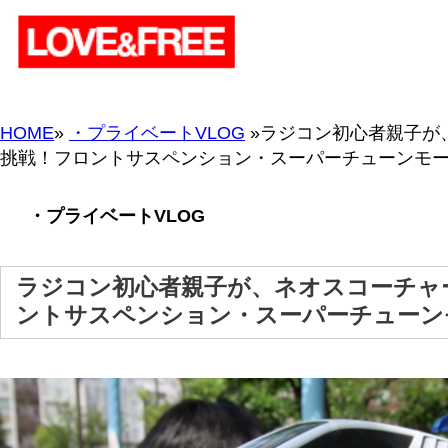
HOME
»
・プライベートVLOG
»ラジコン初心者親子が、ネオスコーチャーの
挑戦！フロントサスペンション・スーパーチューンモーター
・プライベートVLOG
ラジコン初心者親子が、ネオスコーチャーの改造に挑戦！
ントサスペンション・スーパーチューンモーター