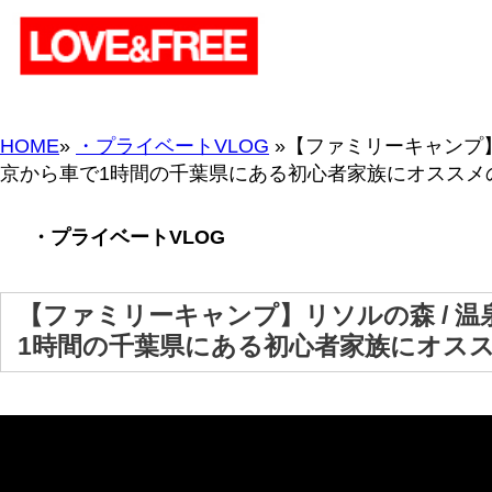
HOME
»
・プライベートVLOG
»【ファミリーキャンプ】リソルの森 / 温泉付
京から車で1時間の千葉県にある初心者家族にオススメのキャンプ場
・プライベートVLOG
【ファミリーキャンプ】リソルの森 / 温泉付きで東京から
1時間の千葉県にある初心者家族にオススメのキャンプ場