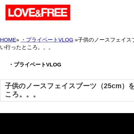
HOME
»
・プライベートVLOG
»子供のノースフェイスブーツ（25cm）を原宿
い行ったところ。。。
・プライベートVLOG
子供のノースフェイスブーツ（25cm）を原宿に買い行っ
ころ。。。